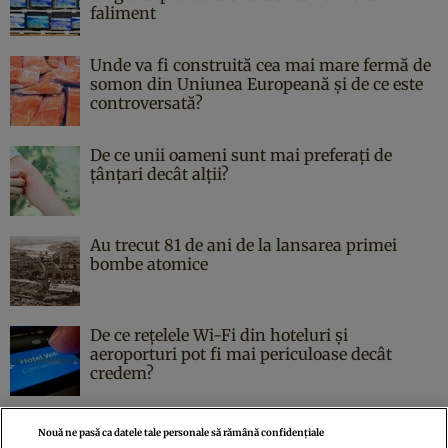
faliment
Unde va fi construită cea mai mare fermă de
somon din Uniunea Europeană și de ce este
controversată?
De ce unii oameni sunt mai preferați de
țânțari decât alții?
Au trecut 81 de ani de la lansarea primei
bombe atomice
De ce rețelele Wi-Fi din hoteluri și
aeroporturi pot fi mai periculoase decât
credem?
Nouă ne pasă ca datele tale personale să rămână confidențiale