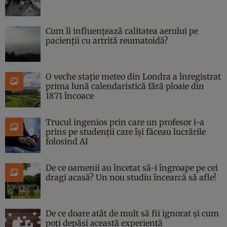
Cum îi influențează calitatea aerului pe
pacienții cu artrită reumatoidă?
O veche stație meteo din Londra a înregistrat
prima lună calendaristică fără ploaie din
1871 încoace
Trucul ingenios prin care un profesor i-a
prins pe studenții care își făceau lucrările
folosind AI
De ce oamenii au încetat să-i îngroape pe cei
dragi acasă? Un nou studiu încearcă să afle!
De ce doare atât de mult să fii ignorat și cum
poți depăși această experiență