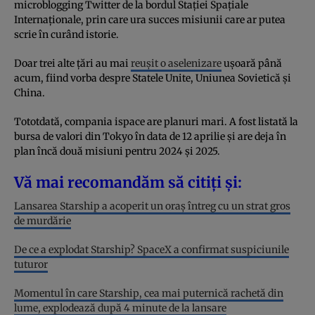
microblogging Twitter de la bordul Stației Spațiale
Internaționale, prin care ura succes misiunii care ar putea
scrie în curând istorie.
Doar trei alte țări au mai
reușit o aselenizare
ușoară până
acum, fiind vorba despre Statele Unite, Uniunea Sovietică și
China.
Tototdată, compania ispace are planuri mari. A fost listată la
bursa de valori din Tokyo în data de 12 aprilie și are deja în
plan încă două misiuni pentru 2024 și 2025.
Vă mai recomandăm să citiți și:
Lansarea Starship a acoperit un oraș întreg cu un strat gros
de murdărie
De ce a explodat Starship? SpaceX a confirmat suspiciunile
tuturor
Momentul în care Starship, cea mai puternică rachetă din
lume, explodează după 4 minute de la lansare