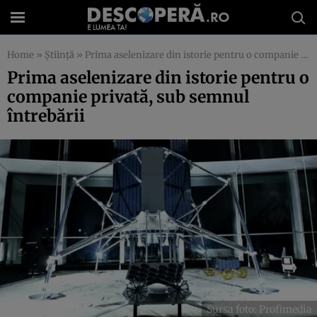
Home
»
Știință
»
Prima aselenizare din istorie pentru o companie privată, sub semnul întrebării
Prima aselenizare din istorie pentru o
companie privată, sub semnul
întrebării
Sursa foto: Profimedia