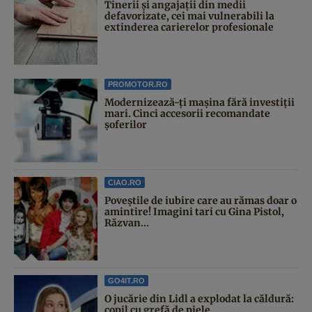
Tinerii și angajații din medii
defavorizate, cei mai vulnerabili la
extinderea carierelor profesionale
PROMOTOR.RO
Modernizează-ți mașina fără investiții
mari. Cinci accesorii recomandate
șoferilor
CIAO.RO
Poveştile de iubire care au rămas doar o
amintire! Imagini tari cu Gina Pistol,
Răzvan...
GO4IT.RO
O jucărie din Lidl a explodat la căldură:
copil cu grefă de piele