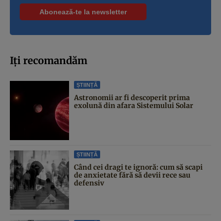
Iți recomandăm
ȘTIINȚĂ
Astronomii ar fi descoperit prima
exolună din afara Sistemului Solar
ȘTIINȚĂ
Când cei dragi te ignoră: cum să scapi
de anxietate fără să devii rece sau
defensiv