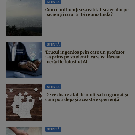
ȘTIINȚĂ
Cum îi influențează calitatea aerului pe
pacienții cu artrită reumatoidă?
ȘTIINȚĂ
Trucul ingenios prin care un profesor
i-a prins pe studenții care își făceau
lucrările folosind AI
ȘTIINȚĂ
De ce doare atât de mult să fii ignorat și
cum poți depăși această experiență
ȘTIINȚĂ