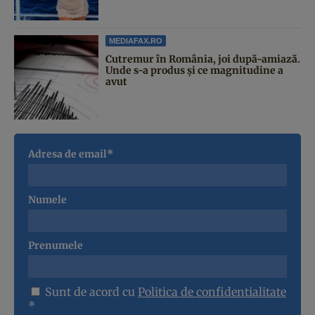
MEDIAFAX.RO
Cutremur în România, joi după-amiază.
Unde s-a produs și ce magnitudine a
avut
Adresa de email*
Numele
Prenumele
Sunt de acord cu
Politica de confidentialitate
*