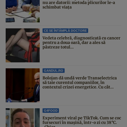
nu are datorii: metoda plicurilor le-a
schimbat viața
CE SE ÎNTÂMPLĂ DOCTORE
Vedeta celebră, diagnosticată cu cancer
pentru a doua oară, dar a ales să
păstreze totul...
GANDUL.RO
Bolojan dă undă verde Transelectrica
să taie curentul companiilor, în
contextul crizei energetice. Cu cât...
G4FOOD
Experiment viral pe TikTok. Cum se coc
fursecuri în mașină, într-o zi cu 38°C.