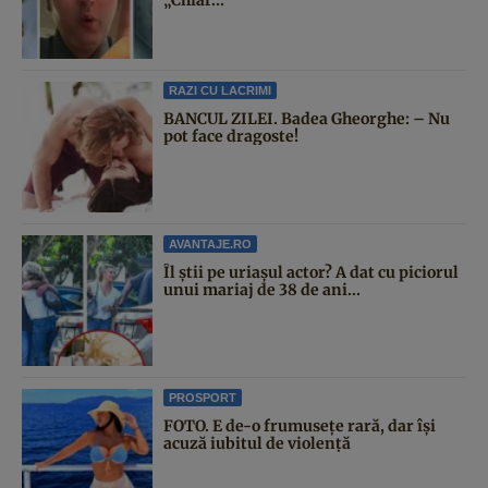
„Chiar...
RAZI CU LACRIMI
BANCUL ZILEI. Badea Gheorghe: – Nu
pot face dragoste!
AVANTAJE.RO
Îl știi pe uriașul actor? A dat cu piciorul
unui mariaj de 38 de ani...
PROSPORT
FOTO. E de-o frumusețe rară, dar își
acuză iubitul de violență