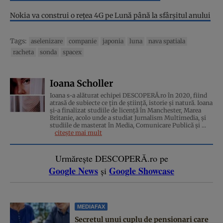
Nokia va construi o rețea 4G pe Lună până la sfârșitul anului
Tags:
aselenizare
companie
japonia
luna
nava spatiala
racheta
sonda
spacex
Ioana Scholler
Ioana s-a alăturat echipei DESCOPERĂ.ro în 2020, fiind
atrasă de subiecte ce țin de știință, istorie și natură. Ioana
și-a finalizat studiile de licență în Manchester, Marea
Britanie, acolo unde a studiat Jurnalism Multimedia, și
studiile de masterat în Media, Comunicare Publică și ...
citește mai mult
Urmărește DESCOPERĂ.ro pe
Google News
Google Showcase
și
MEDIAFAX
Secretul unui cuplu de pensionari care