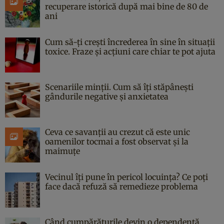
recuperare istorică după mai bine de 80 de
ani
Cum să-ți crești încrederea în sine în situații
toxice. Fraze și acțiuni care chiar te pot ajuta
Scenariile minții. Cum să îți stăpânești
gândurile negative și anxietatea
Ceva ce savanții au crezut că este unic
oamenilor tocmai a fost observat și la
maimuțe
Vecinul îți pune în pericol locuința? Ce poți
face dacă refuză să remedieze problema
Când cumpărăturile devin o dependență.