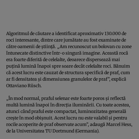
Algoritmul de căutare a identificat aproximativ 130.000 de
roci interesante, dintre care jumătate au fost examinate de
către oamenii de știință. „Am recunoscut un bolovan cu zone
întunecate distinctive într-o singură imagine. Această rocă
era foarte diferită de celelalte, deoarece dispersează mai
puțină lumină înapoi spre soare decât celelalte roci. Bănuim
că acest lucru este cauzat de structura specifică de praf, cum
ar fi densitatea și dimensiunea granulelor de praf”, explică
Ottaviano Rüsch.
„În mod normal, praful selenar este foarte poros și reflectă
multă lumină înapoi în direcția iluminării. Cu toate acestea,
atunci când praful este compactat, luminozitatea generală
crește în mod obișnuit. Acest lucru nu este valabil și pentru
rocile acoperite de praf observate acum”, adaugă Marcel Hess,
de la Universitatea TU Dortmund (Germania).