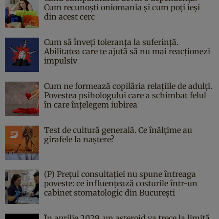
Cum recunoști oniomania și cum poți ieși
din acest cerc
Cum să înveți toleranța la suferință.
Abilitatea care te ajută să nu mai reacționezi
impulsiv
Cum ne formează copilăria relațiile de adulți.
Povestea psihologului care a schimbat felul
în care înțelegem iubirea
Test de cultură generală. Ce înălțime au
girafele la naștere?
(P) Prețul consultației nu spune întreaga
poveste: ce influențează costurile într-un
cabinet stomatologic din București
În aprilie 2029, un asteroid va trece la limită