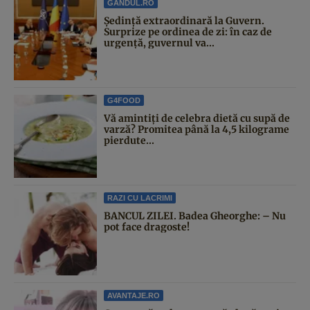
GANDUL.RO
Şedinţă extraordinară la Guvern.
Surprize pe ordinea de zi: în caz de
urgență, guvernul va...
G4FOOD
Vă amintiți de celebra dietă cu supă de
varză? Promitea până la 4,5 kilograme
pierdute...
RAZI CU LACRIMI
BANCUL ZILEI. Badea Gheorghe: – Nu
pot face dragoste!
AVANTAJE.RO