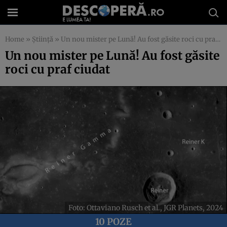
Home
»
Știință
»
Un nou mister pe Lună! Au fost găsite roci cu praf ciudat
Un nou mister pe Lună! Au fost găsite
roci cu praf ciudat
Foto: Ottaviano Rusch et al., JGR Planets, 2024
10 POZE