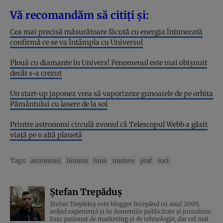
Vă recomandăm să citiți și:
Cea mai precisă măsurătoare făcută cu energia întunecată
confirmă ce se va întâmpla cu Universul
Plouă cu diamante în Univers! Fenomenul este mai obișnuit
decât s-a crezut
Un start-up japonez vrea să vaporizeze gunoaiele de pe orbita
Pământului cu lasere de la sol
Printre astronomi circulă zvonul că Telescopul Webb a găsit
viață pe o altă planetă
Tags:
astronomi
lumina
luna
mistere
praf
roci
Ștefan Trepăduș
Ștefan Trepăduș este blogger începând cu anul 2009,
având experiență și în domeniile publicitate și jurnalism.
Este pasionat de marketing și de tehnologie, dar cel mai