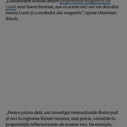
„Cunoștințele actuale despre
proprietățile magnetice ale
Lunii
sunt foarte limitate, așa că aceste roci noi vor dezvălui
istoria Lunii și a nucleului său magnetic”, spune Ottaviano
Rüsch.
„Pentru prima dată, am investigat interacțiunile dintre praf
și roci în regiunea Reiner Gamma; mai precis, variațiile în
proprietățile reflectorizante ale acestor roci. De exemplu,