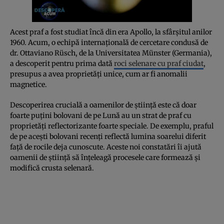
Acest praf a fost studiat încă din era Apollo, la sfârșitul anilor
1960. Acum, o echipă internațională de cercetare condusă de
dr. Ottaviano Rüsch, de la Universitatea Münster (Germania),
a descoperit pentru prima dată
roci selenare cu praf ciudat
,
presupus a avea proprietăți unice, cum ar fi anomalii
magnetice.
Descoperirea crucială a oamenilor de știință este că doar
foarte puțini bolovani de pe Lună au un strat de praf cu
proprietăți reflectorizante foarte speciale. De exemplu, praful
de pe acești bolovani recenți reflectă lumina soarelui diferit
față de rocile deja cunoscute. Aceste noi constatări îi ajută
oamenii de știință să înțeleagă procesele care formează și
modifică crusta selenară.