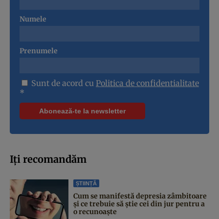
Numele
Prenumele
Sunt de acord cu
Politica de confidentialitate
*
Iți recomandăm
ȘTIINȚĂ
Cum se manifestă depresia zâmbitoare
și ce trebuie să știe cei din jur pentru a
o recunoaște