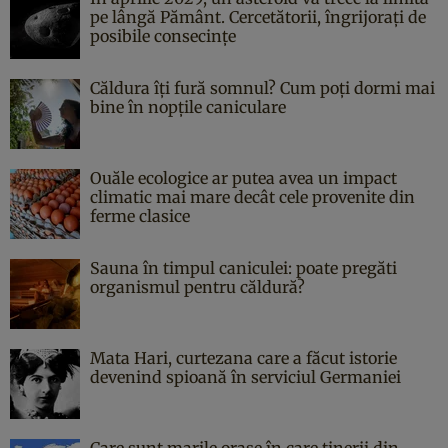
pe lângă Pământ. Cercetătorii, îngrijorați de
posibile consecințe
Căldura îți fură somnul? Cum poți dormi mai
bine în nopțile caniculare
Ouăle ecologice ar putea avea un impact
climatic mai mare decât cele provenite din
ferme clasice
Sauna în timpul caniculei: poate pregăti
organismul pentru căldură?
Mata Hari, curtezana care a făcut istorie
devenind spioană în serviciul Germaniei
Care sunt marile orașe în care tinerii din