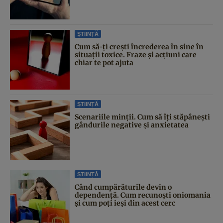
ȘTIINȚĂ
Cum să-ți crești încrederea în sine în
situații toxice. Fraze și acțiuni care
chiar te pot ajuta
ȘTIINȚĂ
Scenariile minții. Cum să îți stăpânești
gândurile negative și anxietatea
ȘTIINȚĂ
Când cumpărăturile devin o
dependență. Cum recunoști oniomania
și cum poți ieși din acest cerc