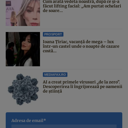
Cum arată vedeta noastră, după ce și-a
făcut lifting facial: „Am purtat ochelari
de soare...
PROSPORT
Ioana Țiriac, vacanță de mega – lux
într-un castel unde o noapte de cazare
costă...
MEDIAFAX.RO
AI a creat primele virusuri „de la zero”.
Descoperirea îi îngrijorează pe oamenii
de știință
Adresa de email*