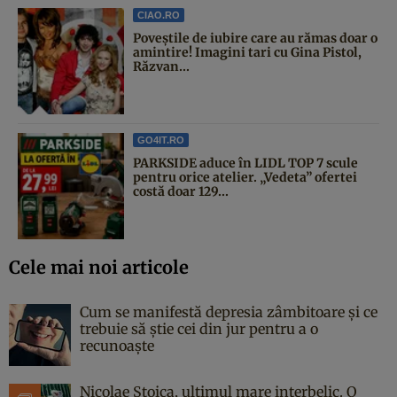
CIAO.RO
Poveştile de iubire care au rămas doar o
amintire! Imagini tari cu Gina Pistol,
Răzvan...
GO4IT.RO
PARKSIDE aduce în LIDL TOP 7 scule
pentru orice atelier. „Vedeta” ofertei
costă doar 129...
Cele mai noi articole
Cum se manifestă depresia zâmbitoare și ce
trebuie să știe cei din jur pentru a o
recunoaște
Nicolae Stoica, ultimul mare interbelic. O