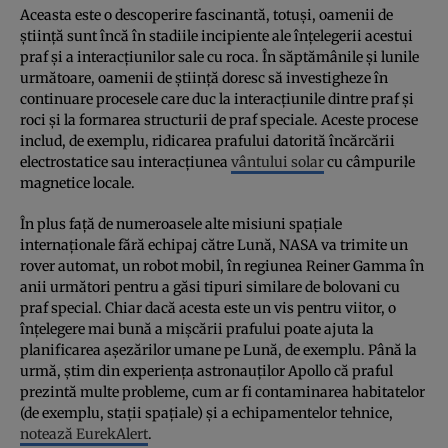
Aceasta este o descoperire fascinantă, totuși, oamenii de
știință sunt încă în stadiile incipiente ale înțelegerii acestui
praf și a interacțiunilor sale cu roca. În săptămânile și lunile
următoare, oamenii de știință doresc să investigheze în
continuare procesele care duc la interacțiunile dintre praf și
roci și la formarea structurii de praf speciale. Aceste procese
includ, de exemplu, ridicarea prafului datorită încărcării
electrostatice sau interacțiunea
vântului solar
cu câmpurile
magnetice locale.
În plus față de numeroasele alte misiuni spațiale
internaționale fără echipaj către Lună, NASA va trimite un
rover automat, un robot mobil, în regiunea Reiner Gamma în
anii următori pentru a găsi tipuri similare de bolovani cu
praf special. Chiar dacă acesta este un vis pentru viitor, o
înțelegere mai bună a mișcării prafului poate ajuta la
planificarea așezărilor umane pe Lună, de exemplu. Până la
urmă, știm din experiența astronauților Apollo că praful
prezintă multe probleme, cum ar fi contaminarea habitatelor
(de exemplu, stații spațiale) și a echipamentelor tehnice,
notează EurekAlert
.