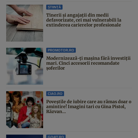
ȘTIINȚĂ
Tinerii și angajații din medii
defavorizate, cei mai vulnerabili la
extinderea carierelor profesionale
PROMOTOR.RO
Modernizează-ți mașina fără investiții
mari. Cinci accesorii recomandate
șoferilor
CIAO.RO
Poveştile de iubire care au rămas doar o
amintire! Imagini tari cu Gina Pistol,
Răzvan...
GO4IT.RO