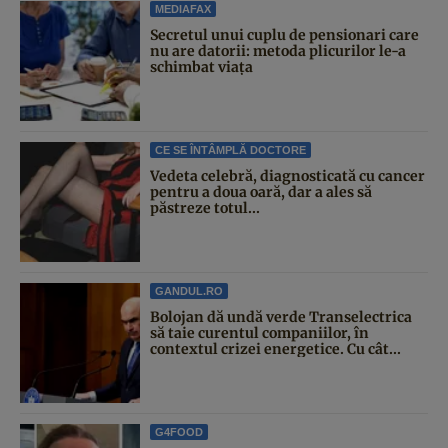
MEDIAFAX
Secretul unui cuplu de pensionari care
nu are datorii: metoda plicurilor le-a
schimbat viața
CE SE ÎNTÂMPLĂ DOCTORE
Vedeta celebră, diagnosticată cu cancer
pentru a doua oară, dar a ales să
păstreze totul...
GANDUL.RO
Bolojan dă undă verde Transelectrica
să taie curentul companiilor, în
contextul crizei energetice. Cu cât...
G4FOOD