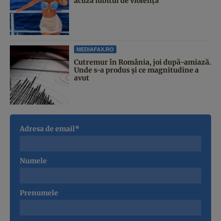
acuză iubitul de violență
MEDIAFAX.RO
Cutremur în România, joi după-amiază.
Unde s-a produs și ce magnitudine a
avut
Adresa de email*
Numele
Prenumele