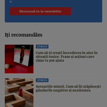
*
Iți recomandăm
ȘTIINȚĂ
Cum să-ți crești încrederea în sine în
situații toxice. Fraze și acțiuni care
chiar te pot ajuta
ȘTIINȚĂ
Scenariile minții. Cum să îți stăpânești
gândurile negative și anxietatea