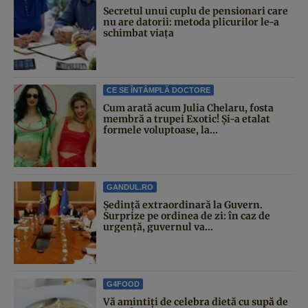
Secretul unui cuplu de pensionari care
nu are datorii: metoda plicurilor le-a
schimbat viața
CE SE ÎNTÂMPLĂ DOCTORE
Cum arată acum Julia Chelaru, fosta
membră a trupei Exotic! Și-a etalat
formele voluptoase, la...
GANDUL.RO
Şedinţă extraordinară la Guvern.
Surprize pe ordinea de zi: în caz de
urgență, guvernul va...
G4FOOD
Vă amintiți de celebra dietă cu supă de