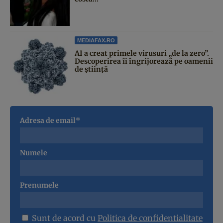
MEDIAFAX.RO
AI a creat primele virusuri „de la zero”.
Descoperirea îi îngrijorează pe oamenii
de știință
Adresa de email*
Numele
Prenumele
Sunt de acord cu
Politica de confidentialitate