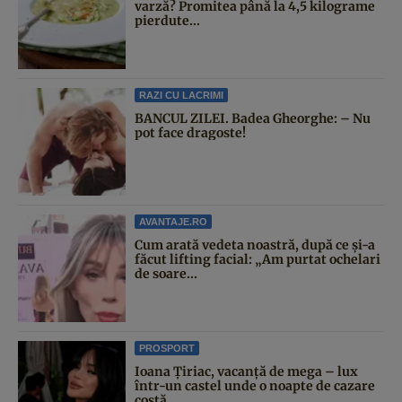
varză? Promitea până la 4,5 kilograme
pierdute...
RAZI CU LACRIMI
BANCUL ZILEI. Badea Gheorghe: – Nu
pot face dragoste!
AVANTAJE.RO
Cum arată vedeta noastră, după ce și-a
făcut lifting facial: „Am purtat ochelari
de soare...
PROSPORT
Ioana Țiriac, vacanță de mega – lux
într-un castel unde o noapte de cazare
costă...