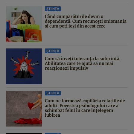
ȘTIINȚĂ
Când cumpărăturile devin o
dependență. Cum recunoști oniomania
și cum poți ieși din acest cerc
ȘTIINȚĂ
Cum să înveți toleranța la suferință.
Abilitatea care te ajută să nu mai
reacționezi impulsiv
ȘTIINȚĂ
Cum ne formează copilăria relațiile de
adulți. Povestea psihologului care a
schimbat felul în care înțelegem
iubirea