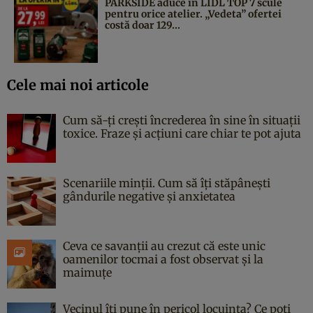
PARKSIDE aduce în LIDL TOP 7 scule
pentru orice atelier. „Vedeta” ofertei
costă doar 129...
Cele mai noi articole
Cum să-ți crești încrederea în sine în situații
toxice. Fraze și acțiuni care chiar te pot ajuta
Scenariile minții. Cum să îți stăpânești
gândurile negative și anxietatea
Ceva ce savanții au crezut că este unic
oamenilor tocmai a fost observat și la
maimuțe
Vecinul îți pune în pericol locuința? Ce poți