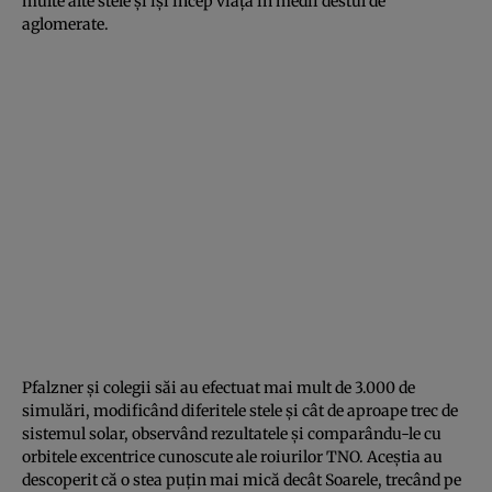
multe alte stele și își încep viața în medii destul de
aglomerate.
Pfalzner și colegii săi au efectuat mai mult de 3.000 de
simulări, modificând diferitele stele și cât de aproape trec de
sistemul solar, observând rezultatele și comparându-le cu
orbitele excentrice cunoscute ale roiurilor TNO. Aceștia au
descoperit că o stea puțin mai mică decât Soarele, trecând pe