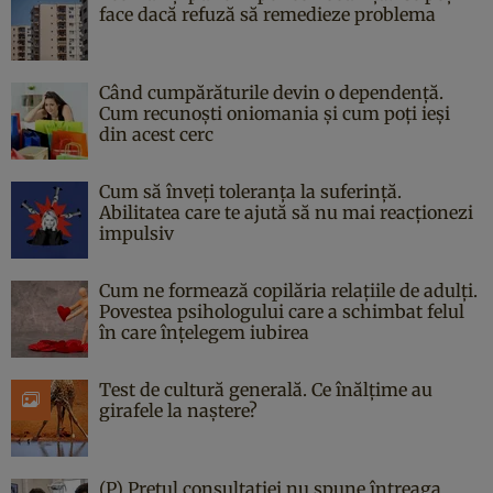
face dacă refuză să remedieze problema
Când cumpărăturile devin o dependență.
Cum recunoști oniomania și cum poți ieși
din acest cerc
Cum să înveți toleranța la suferință.
Abilitatea care te ajută să nu mai reacționezi
impulsiv
Cum ne formează copilăria relațiile de adulți.
Povestea psihologului care a schimbat felul
în care înțelegem iubirea
Test de cultură generală. Ce înălțime au
girafele la naștere?
(P) Prețul consultației nu spune întreaga