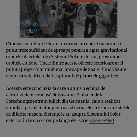
Cândva, cu miliarde de ani în urmă, un obiect masiv ar fi
putut trece suficient de aproape pentru a agita gravitațional
orbitele obiectelor din Sistemul Solar exterior, provocând
orbitele ciudate. Unele dintre aceste obiecte exterioare ar fi
putut ajunge chiar mult mai aproape de Soare, fiind văzute
acum ca sateliți ciudați capturați de planetele gigantice.
Aceasta este concluzia la care a ajuns o echipă de
astrofizicieni condusă de Susanne Pfalzner de la
Forschungszentrum Jülich din Germania, care a realizat
simulări pe calculator pentru a observa efectele pe care stelele
de diferite mase și distanțe le au asupra Sistemului Solar
exterior în timp ce trec pe lângă ele, scrie
ScienceAlert
.