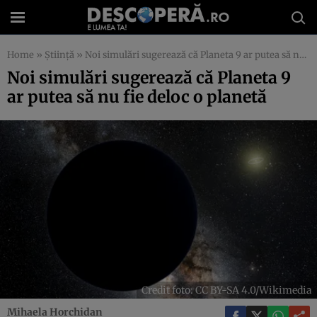
Home
»
Știință
»
Noi simulări sugerează că Planeta 9 ar putea să nu fie deloc o planetă
Noi simulări sugerează că Planeta 9
ar putea să nu fie deloc o planetă
Credit foto: CC BY-SA 4.0/Wikimedia
Mihaela Horchidan