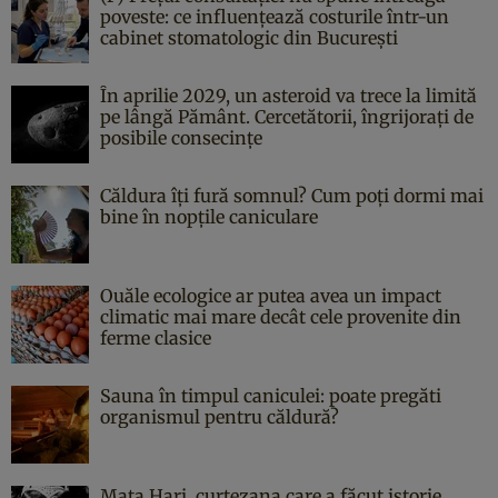
poveste: ce influențează costurile într-un
cabinet stomatologic din București
În aprilie 2029, un asteroid va trece la limită
pe lângă Pământ. Cercetătorii, îngrijorați de
posibile consecințe
Căldura îți fură somnul? Cum poți dormi mai
bine în nopțile caniculare
Ouăle ecologice ar putea avea un impact
climatic mai mare decât cele provenite din
ferme clasice
Sauna în timpul caniculei: poate pregăti
organismul pentru căldură?
Mata Hari, curtezana care a făcut istorie