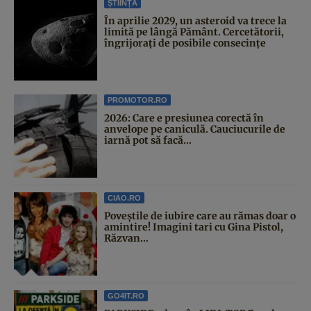
ȘTIINȚĂ
În aprilie 2029, un asteroid va trece la
limită pe lângă Pământ. Cercetătorii,
îngrijorați de posibile consecințe
PROMOTOR.RO
2026: Care e presiunea corectă în
anvelope pe caniculă. Cauciucurile de
iarnă pot să facă...
CIAO.RO
Poveştile de iubire care au rămas doar o
amintire! Imagini tari cu Gina Pistol,
Răzvan...
GO4IT.RO