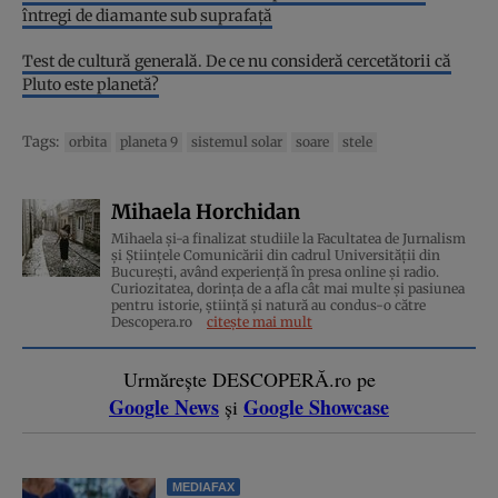
întregi de diamante sub suprafață
Test de cultură generală. De ce nu consideră cercetătorii că
Pluto este planetă?
Tags:
orbita
planeta 9
sistemul solar
soare
stele
Mihaela Horchidan
Mihaela și-a finalizat studiile la Facultatea de Jurnalism
și Științele Comunicării din cadrul Universității din
București, având experiență în presa online și radio.
Curiozitatea, dorința de a afla cât mai multe și pasiunea
pentru istorie, ştiinţă şi natură au condus-o către
Descopera.ro
citește mai mult
Urmărește DESCOPERĂ.ro pe
Google News
Google Showcase
și
MEDIAFAX