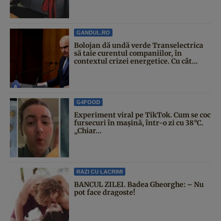
GANDUL.RO
Bolojan dă undă verde Transelectrica
să taie curentul companiilor, în
contextul crizei energetice. Cu cât...
G4FOOD
Experiment viral pe TikTok. Cum se coc
fursecuri în mașină, într-o zi cu 38°C.
„Chiar...
RAZI CU LACRIMI
BANCUL ZILEI. Badea Gheorghe: – Nu
pot face dragoste!