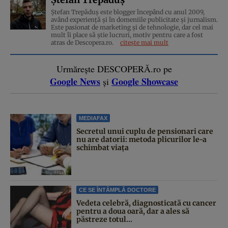
Ștefan Trepăduș este blogger începând cu anul 2009,
având experiență și în domeniile publicitate și jurnalism.
Este pasionat de marketing și de tehnologie, dar cel mai
mult îi place să știe lucruri, motiv pentru care a fost
atras de Descopera.ro.
citește mai mult
Urmărește DESCOPERĂ.ro pe
Google News
Google Showcase
și
MEDIAFAX
Secretul unui cuplu de pensionari care
nu are datorii: metoda plicurilor le-a
schimbat viața
CE SE ÎNTÂMPLĂ DOCTORE
Vedeta celebră, diagnosticată cu cancer
pentru a doua oară, dar a ales să
păstreze totul...