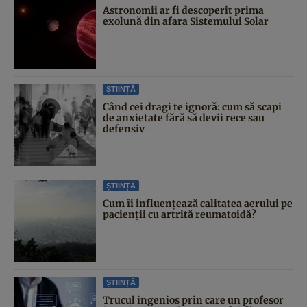
Astronomii ar fi descoperit prima
exolună din afara Sistemului Solar
ȘTIINȚĂ
Când cei dragi te ignoră: cum să scapi
de anxietate fără să devii rece sau
defensiv
ȘTIINȚĂ
Cum îi influențează calitatea aerului pe
pacienții cu artrită reumatoidă?
ȘTIINȚĂ
Trucul ingenios prin care un profesor