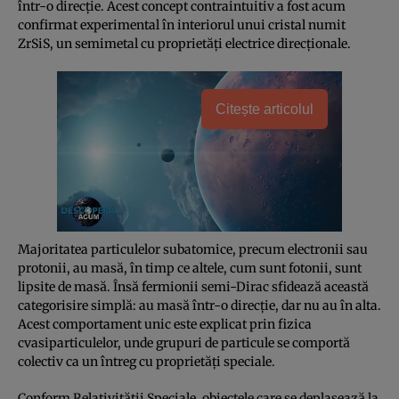
într-o direcție. Acest concept contraintuitiv a fost acum
confirmat experimental în interiorul unui cristal numit
ZrSiS, un semimetal cu proprietăți electrice direcționale.
Citește articolul
Majoritatea particulelor subatomice, precum electronii sau
protonii, au masă, în timp ce altele, cum sunt fotonii, sunt
lipsite de masă. Însă fermionii semi-Dirac sfidează această
categorisire simplă: au masă într-o direcție, dar nu au în alta.
Acest comportament unic este explicat prin fizica
cvasiparticulelor, unde grupuri de particule se comportă
colectiv ca un întreg cu proprietăți speciale.
Conform Relativității Speciale, obiectele care se deplasează la