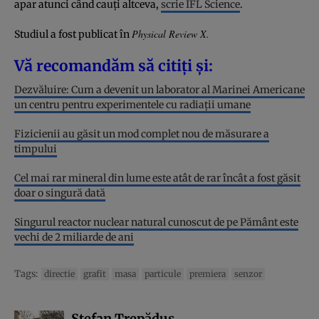
apar atunci când cauți altceva,
scrie IFL Science
.
Physical Review X
.
Studiul a fost publicat în
Vă recomandăm să citiți și:
Dezvăluire: Cum a devenit un laborator al Marinei Americane
un centru pentru experimentele cu radiații umane
Fizicienii au găsit un mod complet nou de măsurare a
timpului
Cel mai rar mineral din lume este atât de rar încât a fost găsit
doar o singură dată
Singurul reactor nuclear natural cunoscut de pe Pământ este
vechi de 2 miliarde de ani
Tags:
directie
grafit
masa
particule
premiera
senzor
Ștefan Trepăduș