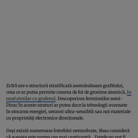
ZrSiS are o structură stratificată asemănătoare grafitului,
ceea ce ar putea permite crearea de foi de grosime atomică,
în
mod similar cu grafenul
. Descoperirea fermionilor semi-
Dirac în aceste straturi ar putea duce la tehnologii avansate
în stocarea energiei, senzori ultra-sensibili sau noi materiale
cu proprietăți electronice direcționale.
Deși există numeroase întrebări nerezolvate, Shao consideră
că aceasta este partea cea mai captivantă: „Datele nu pot fi