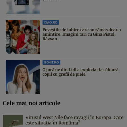
CIAO.RO
Poveştile de iubire care au rămas doar o
amintire! Imagini tari cu Gina Pistol,
Răzvan...
GO4IT.RO
O jucărie din Lidl a explodat la căldură:
copil cu grefă de piele
Cele mai noi articole
Virusul West Nile face ravagii în Europa. Care
este situația în România?