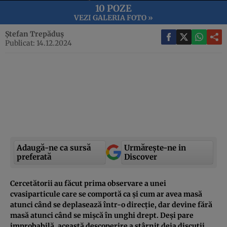
10 POZE
VEZI GALERIA FOTO »
Ștefan Trepăduș
Publicat: 14.12.2024
Adaugă-ne ca sursă
Urmărește-ne in
preferată
Discover
Cercetătorii au făcut prima observare a unei
cvasiparticule care se comportă ca și cum ar avea masă
atunci când se deplasează într-o direcție, dar devine fără
masă atunci când se mișcă în unghi drept. Deși pare
improbabilă, această descoperire a stârnit deja discuții