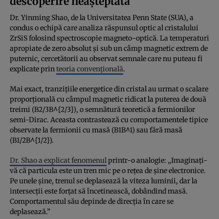
descoperire neașteptată
Dr. Yinming Shao, de la Universitatea Penn State (SUA), a
condus o echipă care analiza răspunsul optic al cristalului
ZrSiS folosind spectroscopie magneto-optică. La temperaturi
apropiate de zero absolut și sub un câmp magnetic extrem de
puternic, cercetătorii au observat semnale care nu puteau fi
explicate prin
teoria convențională
.
Mai exact, tranzițiile energetice din cristal au urmat o scalare
proporțională cu câmpul magnetic ridicat la puterea de două
treimi (
B2/3B^{2/3}
), o semnătură teoretică a fermionilor
semi-Dirac. Aceasta contrastează cu comportamentele tipice
observate la fermionii cu masă (
B1B^1
) sau fără masă
(
B1/2B^{1/2}
).
Dr. Shao a explicat fenomenul
printr-o analogie: „Imaginați-
vă că particula este un tren mic pe o rețea de șine electronice.
Pe unele șine, trenul se deplasează la viteza luminii, dar la
intersecții este forțat să încetinească, dobândind masă.
Comportamentul său depinde de direcția în care se
deplasează.”