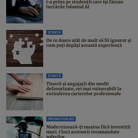
i-a prins pe studenții care își făceau
lucrările folosind AI
ȘTIINȚĂ
De ce doare atât de mult să fii ignorat și
cum poți depăși această experiență
ȘTIINȚĂ
Tinerii și angajații din medii
defavorizate, cei mai vulnerabili la
extinderea carierelor profesionale
PROMOTOR.RO
Modernizează-ți mașina fără investiții
mari. Cinci accesorii recomandate
șoferilor