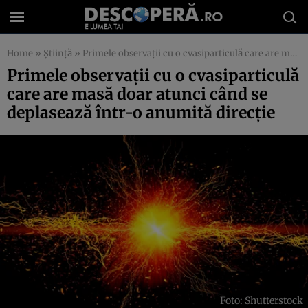
Home
»
Știință
»
Primele observații cu o cvasiparticulă care are masă doar atunci când se deplasează într-o anumită direcție
Primele observații cu o cvasiparticulă
care are masă doar atunci când se
deplasează într-o anumită direcție
Foto: Shutterstock