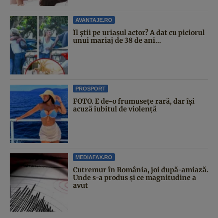
AVANTAJE.RO
Îl știi pe uriașul actor? A dat cu piciorul
unui mariaj de 38 de ani...
PROSPORT
FOTO. E de-o frumusețe rară, dar își
acuză iubitul de violență
MEDIAFAX.RO
Cutremur în România, joi după-amiază.
Unde s-a produs și ce magnitudine a
avut