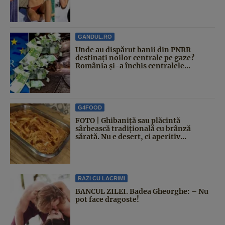
GANDUL.RO
Unde au dispărut banii din PNRR
destinați noilor centrale pe gaze?
România și-a închis centralele...
G4FOOD
FOTO | Ghibaniță sau plăcintă
sârbească tradițională cu brânză
sărată. Nu e desert, ci aperitiv...
RAZI CU LACRIMI
BANCUL ZILEI. Badea Gheorghe: – Nu
pot face dragoste!