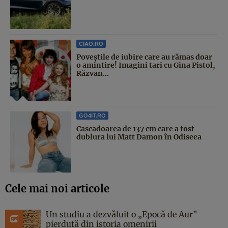
CIAO.RO
Poveştile de iubire care au rămas doar
o amintire! Imagini tari cu Gina Pistol,
Răzvan...
GO4IT.RO
Cascadoarea de 137 cm care a fost
dublura lui Matt Damon în Odiseea
Cele mai noi articole
Un studiu a dezvăluit o „Epocă de Aur”
pierdută din istoria omenirii