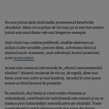
Nu este prima dată când media promovează beneficiile
alcoolului. Ideea că un pahar de vin roșu pe zi este bun pentru
inimă este unul dintre cele mai longevive exemple.
Deși vinul roșu conține polifenoli, studiile ulterioare au
arătat că alte variabile, precum dieta, activitatea fizică și
statutul socio-economic, sunt adevărații factori protectori,
scrie
ScienceAlert.
Acesta este cunoscut sub numele de „efectul consumatorului
sănătos”: băutorii moderați de vin au, de regulă, diete mai
bune, sunt mai activi și mai înstăriți. Alcoolul în sine apare
eronat ca fiind factorul de protecție.
În concluzie, deși berea și vinul conțin vitamine și
antioxidanți, contribuția lor nutrițională este minoră și nu se
traduce prin îmbunătățiri semnificative ale sănătății. Toate
aceste beneficii pot fi obținute mult mai sigur din fructe,