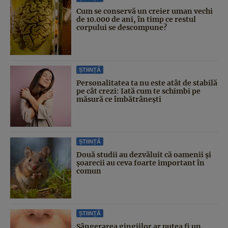
Cum se conservă un creier uman vechi
de 10.000 de ani, în timp ce restul
corpului se descompune?
ȘTIINȚĂ
Personalitatea ta nu este atât de stabilă
pe cât crezi: Iată cum te schimbi pe
măsură ce îmbătrânești
ȘTIINȚĂ
Două studii au dezvăluit că oamenii și
șoarecii au ceva foarte important în
comun
ȘTIINȚĂ
Sângerarea gingiilor ar putea fi un