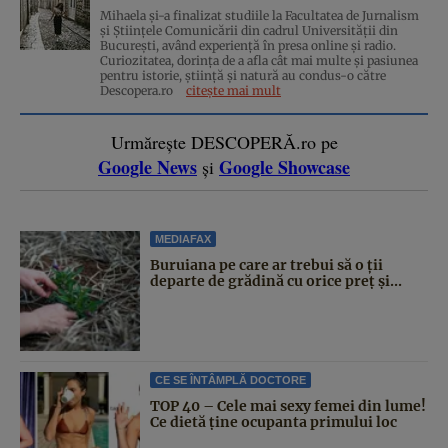
Mihaela și-a finalizat studiile la Facultatea de Jurnalism
și Științele Comunicării din cadrul Universității din
București, având experiență în presa online și radio.
Curiozitatea, dorința de a afla cât mai multe și pasiunea
pentru istorie, ştiinţă şi natură au condus-o către
Descopera.ro
citește mai mult
Urmărește DESCOPERĂ.ro pe
Google News
Google Showcase
și
MEDIAFAX
Buruiana pe care ar trebui să o ții
departe de grădină cu orice preț și...
CE SE ÎNTÂMPLĂ DOCTORE
TOP 40 – Cele mai sexy femei din lume!
Ce dietă ține ocupanta primului loc