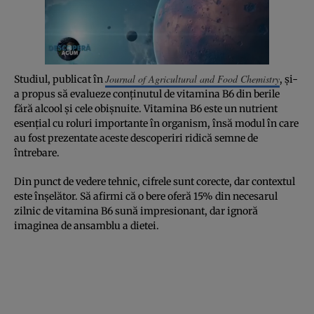
Journal of Agricultural and Food Chemistry
Studiul, publicat în
, și-
a propus să evalueze conținutul de vitamina B6 din berile
fără alcool și cele obișnuite. Vitamina B6 este un nutrient
esențial cu roluri importante în organism, însă modul în care
au fost prezentate aceste descoperiri ridică semne de
întrebare.
Din punct de vedere tehnic, cifrele sunt corecte, dar contextul
este înșelător. Să afirmi că o bere oferă 15% din necesarul
zilnic de vitamina B6 sună impresionant, dar ignoră
imaginea de ansamblu a dietei.