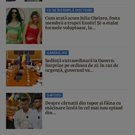
CE SE ÎNTÂMPLĂ DOCTORE
Cum arată acum Julia Chelaru, fosta
membră a trupei Exotic! Și-a etalat
formele voluptoase, la...
GANDUL.RO
Şedinţă extraordinară la Guvern.
Surprize pe ordinea de zi: în caz de
urgență, guvernul va...
G4FOOD
Despre cârnații din topor și făina cu
măcinare lentă în cel mai nou episod
din...