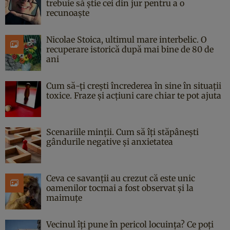
trebuie să știe cei din jur pentru a o
recunoaște
Nicolae Stoica, ultimul mare interbelic. O
recuperare istorică după mai bine de 80 de
ani
Cum să-ți crești încrederea în sine în situații
toxice. Fraze și acțiuni care chiar te pot ajuta
Scenariile minții. Cum să îți stăpânești
gândurile negative și anxietatea
Ceva ce savanții au crezut că este unic
oamenilor tocmai a fost observat și la
maimuțe
Vecinul îți pune în pericol locuința? Ce poți