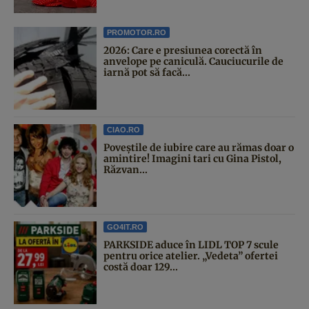
PROMOTOR.RO
2026: Care e presiunea corectă în
anvelope pe caniculă. Cauciucurile de
iarnă pot să facă...
CIAO.RO
Poveştile de iubire care au rămas doar o
amintire! Imagini tari cu Gina Pistol,
Răzvan...
GO4IT.RO
PARKSIDE aduce în LIDL TOP 7 scule
pentru orice atelier. „Vedeta” ofertei
costă doar 129...