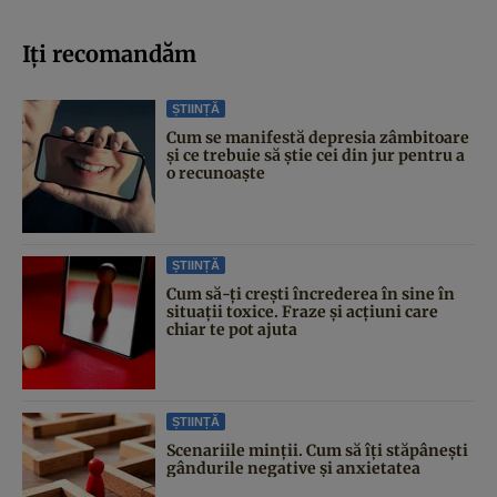
Iți recomandăm
ȘTIINȚĂ
Cum se manifestă depresia zâmbitoare
și ce trebuie să știe cei din jur pentru a
o recunoaște
ȘTIINȚĂ
Cum să-ți crești încrederea în sine în
situații toxice. Fraze și acțiuni care
chiar te pot ajuta
ȘTIINȚĂ
Scenariile minții. Cum să îți stăpânești
gândurile negative și anxietatea