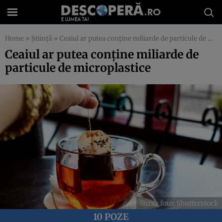
Home
»
Știință
»
Ceaiul ar putea conține miliarde de particule de microplastice
Ceaiul ar putea conține miliarde de
particule de microplastice
Sursa foto: Shutterstock
10 POZE