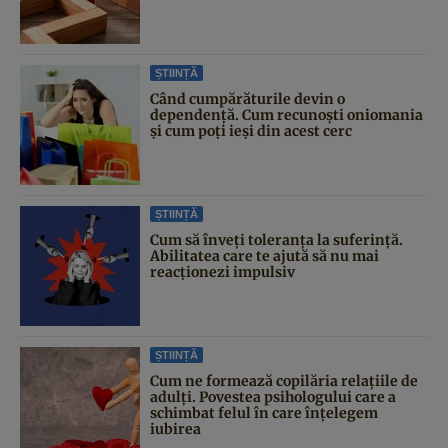
ȘTIINȚĂ
Când cumpărăturile devin o
dependență. Cum recunoști oniomania
și cum poți ieși din acest cerc
ȘTIINȚĂ
Cum să înveți toleranța la suferință.
Abilitatea care te ajută să nu mai
reacționezi impulsiv
ȘTIINȚĂ
Cum ne formează copilăria relațiile de
adulți. Povestea psihologului care a
schimbat felul în care înțelegem
iubirea