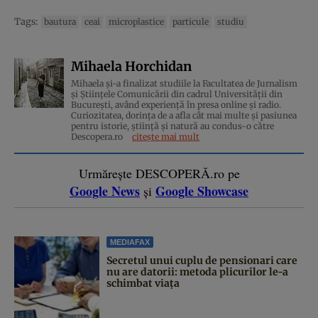
Tags:
bautura
ceai
microplastice
particule
studiu
Mihaela Horchidan
Mihaela și-a finalizat studiile la Facultatea de Jurnalism
și Științele Comunicării din cadrul Universității din
București, având experiență în presa online și radio.
Curiozitatea, dorința de a afla cât mai multe și pasiunea
pentru istorie, ştiinţă şi natură au condus-o către
Descopera.ro
citește mai mult
Urmărește DESCOPERĂ.ro pe
Google News
Google Showcase
și
MEDIAFAX
Secretul unui cuplu de pensionari care
nu are datorii: metoda plicurilor le-a
schimbat viața