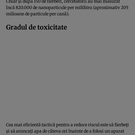
Chiar și după 150 de fierberi, cercetătorii au mai măsurat
încă 820.000 de nanoparticule per mililitru (aproximativ 205
milioane de particule per cană).
Gradul de toxicitate
Cea mai eficientă tactică pentru a reduce riscul este să fierbeți
și să aruncați apa de câteva ori înainte de a folosi un aparat