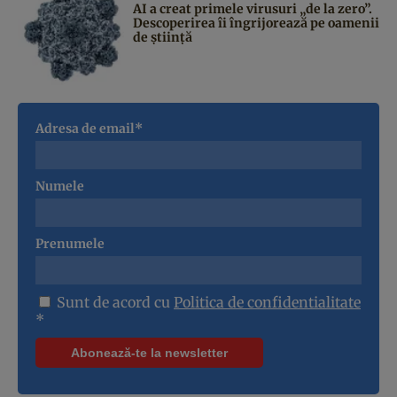
AI a creat primele virusuri „de la zero”.
Descoperirea îi îngrijorează pe oamenii
de știință
Adresa de email*
Numele
Prenumele
Sunt de acord cu
Politica de confidentialitate
*