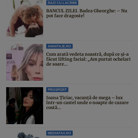
RAZI CU LACRIMI
BANCUL ZILEI. Badea Gheorghe: – Nu
pot face dragoste!
AVANTAJE.RO
Cum arată vedeta noastră, după ce și-a
făcut lifting facial: „Am purtat ochelari
de soare...
PROSPORT
Ioana Țiriac, vacanță de mega – lux
într-un castel unde o noapte de cazare
costă...
MEDIAFAX.RO