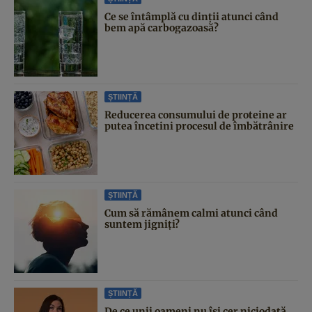
Ce se întâmplă cu dinții atunci când
bem apă carbogazoasă?
ȘTIINȚĂ
Reducerea consumului de proteine ar
putea încetini procesul de îmbătrânire
ȘTIINȚĂ
Cum să rămânem calmi atunci când
suntem jigniți?
ȘTIINȚĂ
De ce unii oameni nu își cer niciodată