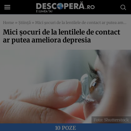
Home
»
Știință
»
Mici șocuri de la lentilele de contact ar putea ameliora depresia
Mici șocuri de la lentilele de contact
ar putea ameliora depresia
Foto: Shutterstock
10 POZE