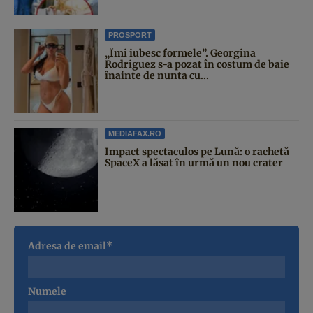
PROSPORT
„Îmi iubesc formele”. Georgina
Rodriguez s-a pozat în costum de baie
înainte de nunta cu...
MEDIAFAX.RO
Impact spectaculos pe Lună: o rachetă
SpaceX a lăsat în urmă un nou crater
Adresa de email*
Numele