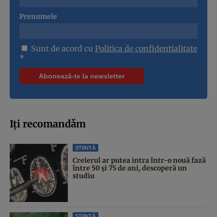
Prenumele
Sunt de acord cu
Politica de confidentialitate
*
Iți recomandăm
ȘTIINȚĂ
Creierul ar putea intra într-o nouă fază
între 50 și 75 de ani, descoperă un
studiu
ȘTIINȚĂ