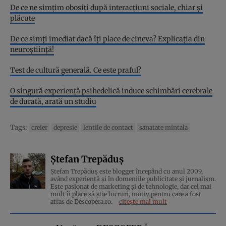
De ce ne simțim obosiți după interacțiuni sociale, chiar și
plăcute
De ce simți imediat dacă îți place de cineva? Explicația din
neuroștiință!
Test de cultură generală. Ce este praful?
O singură experiență psihedelică induce schimbări cerebrale
de durată, arată un studiu
Tags:
creier
depresie
lentile de contact
sanatate mintala
Ștefan Trepăduș
Ștefan Trepăduș este blogger începând cu anul 2009,
având experiență și în domeniile publicitate și jurnalism.
Este pasionat de marketing și de tehnologie, dar cel mai
mult îi place să știe lucruri, motiv pentru care a fost
atras de Descopera.ro.
citește mai mult