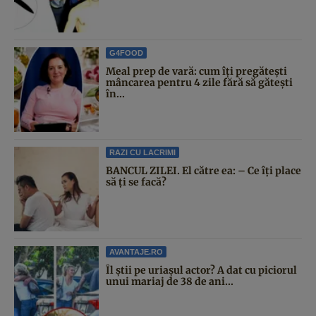
G4FOOD
Meal prep de vară: cum îți pregătești
mâncarea pentru 4 zile fără să gătești
în...
RAZI CU LACRIMI
BANCUL ZILEI. El către ea: – Ce îți place
să ți se facă?
AVANTAJE.RO
Îl știi pe uriașul actor? A dat cu piciorul
unui mariaj de 38 de ani...