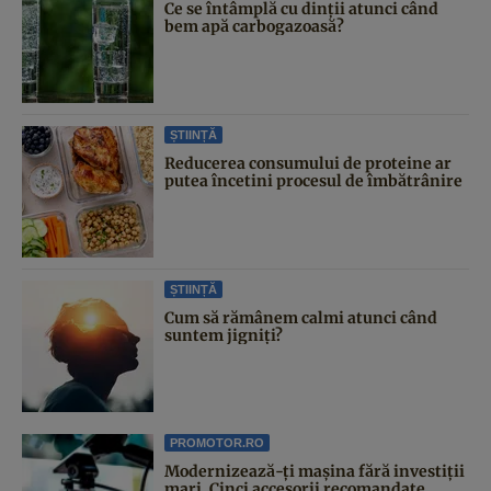
Ce se întâmplă cu dinții atunci când
bem apă carbogazoasă?
ȘTIINȚĂ
Reducerea consumului de proteine ar
putea încetini procesul de îmbătrânire
ȘTIINȚĂ
Cum să rămânem calmi atunci când
suntem jigniți?
PROMOTOR.RO
Modernizează-ți mașina fără investiții
mari. Cinci accesorii recomandate