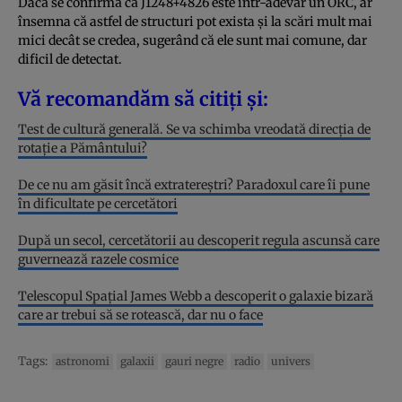
Dacă se confirmă că J1248+4826 este într-adevăr un ORC, ar
însemna că astfel de structuri pot exista și la scări mult mai
mici decât se credea, sugerând că ele sunt mai comune, dar
dificil de detectat.
Vă recomandăm să citiți și:
Test de cultură generală. Se va schimba vreodată direcția de
rotație a Pământului?
De ce nu am găsit încă extratereștri? Paradoxul care îi pune
în dificultate pe cercetători
După un secol, cercetătorii au descoperit regula ascunsă care
guvernează razele cosmice
Telescopul Spațial James Webb a descoperit o galaxie bizară
care ar trebui să se rotească, dar nu o face
Tags:
astronomi
galaxii
gauri negre
radio
univers