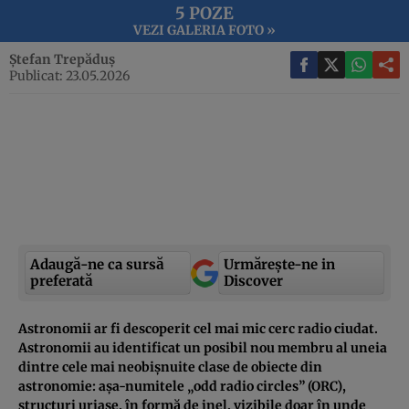
5 POZE
VEZI GALERIA FOTO »
Ștefan Trepăduș
Publicat: 23.05.2026
Adaugă-ne ca sursă
Urmărește-ne in
preferată
Discover
Astronomii ar fi descoperit cel mai mic cerc radio ciudat.
Astronomii au identificat un posibil nou membru al uneia
dintre cele mai neobișnuite clase de obiecte din
astronomie: așa-numitele „odd radio circles” (ORC),
structuri uriașe, în formă de inel, vizibile doar în unde