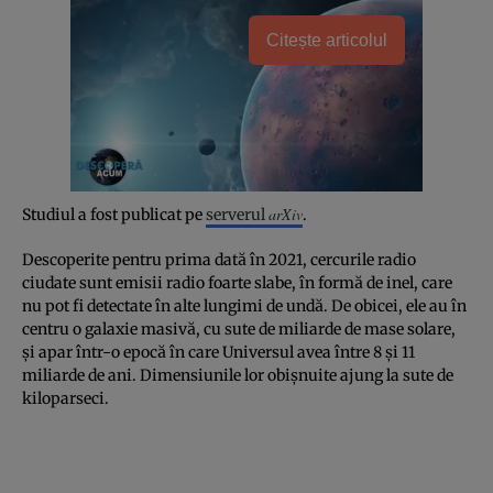
Citește articolul
arXiv
Studiul a fost publicat pe
serverul
.
Descoperite pentru prima dată în 2021, cercurile radio
ciudate sunt emisii radio foarte slabe, în formă de inel, care
nu pot fi detectate în alte lungimi de undă. De obicei, ele au în
centru o galaxie masivă, cu sute de miliarde de mase solare,
și apar într-o epocă în care Universul avea între 8 și 11
miliarde de ani. Dimensiunile lor obișnuite ajung la sute de
kiloparseci.