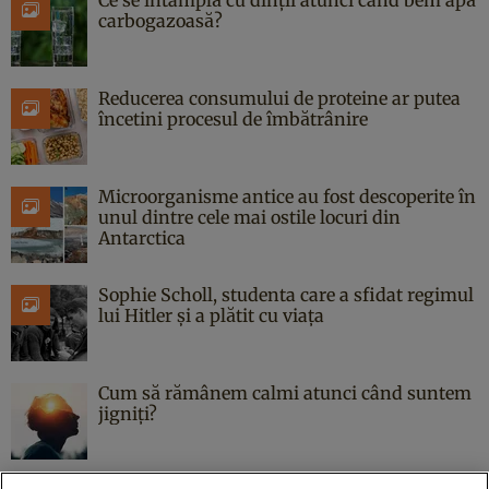
Ce se întâmplă cu dinții atunci când bem apă
carbogazoasă?
Reducerea consumului de proteine ar putea
încetini procesul de îmbătrânire
Microorganisme antice au fost descoperite în
unul dintre cele mai ostile locuri din
Antarctica
Sophie Scholl, studenta care a sfidat regimul
lui Hitler și a plătit cu viața
Cum să rămânem calmi atunci când suntem
jigniți?