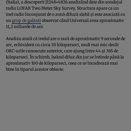
(Italia), a descoperit J1248+4826 analizând date din sondajul
radio LOFAR Two Meter Sky Survey. Structura apare ca un
inel radio înconjurat de o zonă difuză slabă și este asociată cu
un
grup de galaxii
observat când Universul avea aproximativ
11,2 miliarde de ani.
Analiza arată că inelul are o rază de aproximativ 9 secunde de
arc, echivalent cu circa 30 kiloparseci, mult mai mic decât
ORC-urile cunoscute anterior, care ajung între 44 și 365 de
kiloparseci. În schimb, haloul difuz din jur se întinde până la
aproximativ 100 de kiloparseci, ceea ce se încadrează mai
bine în tiparul acestor obiecte.