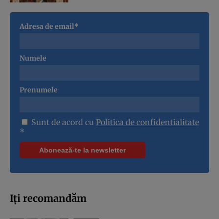
Adresa de email*
Numele
Prenumele
Sunt de acord cu
Politica de confidentialitate
*
Iți recomandăm