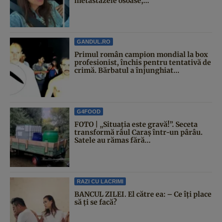
metastazele osoase,...
GANDUL.RO
Primul român campion mondial la box
profesionist, închis pentru tentativă de
crimă. Bărbatul a înjunghiat...
G4FOOD
FOTO | „Situația este gravă!”. Seceta
transformă râul Caraș într-un pârâu.
Satele au rămas fără...
RAZI CU LACRIMI
BANCUL ZILEI. El către ea: – Ce îți place
să ți se facă?