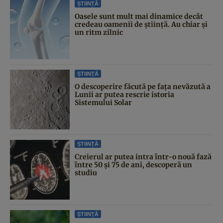
ȘTIINȚĂ
Oasele sunt mult mai dinamice decât
credeau oamenii de știință. Au chiar și
un ritm zilnic
ȘTIINȚĂ
O descoperire făcută pe fața nevăzută a
Lunii ar putea rescrie istoria
Sistemului Solar
ȘTIINȚĂ
Creierul ar putea intra într-o nouă fază
între 50 și 75 de ani, descoperă un
studiu
ȘTIINȚĂ