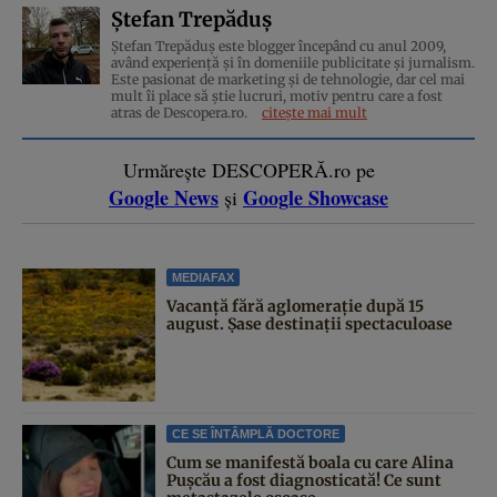
Ștefan Trepăduș
Ștefan Trepăduș este blogger începând cu anul 2009,
având experiență și în domeniile publicitate și jurnalism.
Este pasionat de marketing și de tehnologie, dar cel mai
mult îi place să știe lucruri, motiv pentru care a fost
atras de Descopera.ro.
citește mai mult
Urmărește DESCOPERĂ.ro pe
Google News
Google Showcase
și
MEDIAFAX
Vacanță fără aglomerație după 15
august. Șase destinații spectaculoase
CE SE ÎNTÂMPLĂ DOCTORE
Cum se manifestă boala cu care Alina
Pușcău a fost diagnosticată! Ce sunt