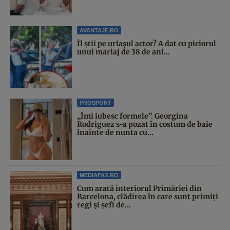
AVANTAJE.RO
Îl știi pe uriașul actor? A dat cu piciorul
unui mariaj de 38 de ani...
PROSPORT
„Îmi iubesc formele”. Georgina
Rodriguez s-a pozat în costum de baie
înainte de nunta cu...
MEDIAFAX.RO
Cum arată interiorul Primăriei din
Barcelona, clădirea în care sunt primiți
regi și șefi de...