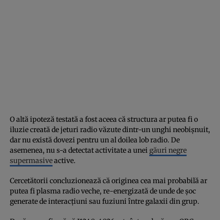
O altă ipoteză testată a fost aceea că structura ar putea fi o
iluzie creată de jeturi radio văzute dintr-un unghi neobișnuit,
dar nu există dovezi pentru un al doilea lob radio. De
asemenea, nu s-a detectat activitate a unei
găuri negre
supermasive
active.
Cercetătorii concluzionează că originea cea mai probabilă ar
putea fi plasma radio veche, re-energizată de unde de șoc
generate de interacțiuni sau fuziuni între galaxii din grup.