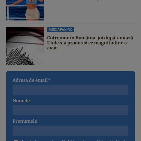
MEDIAFAX.RO
Cutremur în România, joi după-amiază.
Unde s-a produs și ce magnitudine a
avut
Adresa de email*
Numele
Prenumele