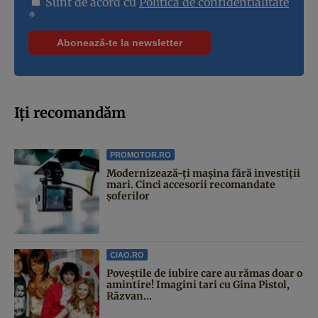
Sunt de acord cu
Politica de confidentialitate
*
Iți recomandăm
PROMOTOR.RO
Modernizează-ți mașina fără investiții
mari. Cinci accesorii recomandate
șoferilor
CIAO.RO
Poveştile de iubire care au rămas doar o
amintire! Imagini tari cu Gina Pistol,
Răzvan...