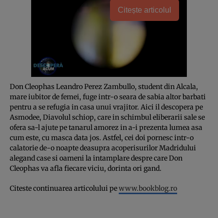
Citește articolul
Don Cleophas Leandro Perez Zambullo, student din Alcala,
mare iubitor de femei, fuge intr-o seara de sabia altor barbati
pentru a se refugia in casa unui vrajitor. Aici il descopera pe
Asmodee, Diavolul schiop, care in schimbul eliberarii sale se
ofera sa-l ajute pe tanarul amorez in a-i prezenta lumea asa
cum este, cu masca data jos. Astfel, cei doi pornesc intr-o
calatorie de-o noapte deasupra acoperisurilor Madridului
alegand case si oameni la intamplare despre care Don
Cleophas va afla fiecare viciu, dorinta ori gand.
Citeste continuarea articolului pe
www.bookblog.ro