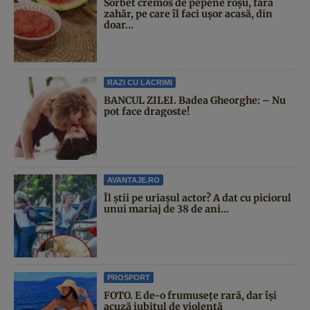
Sorbet cremos de pepene roșu, fără
zahăr, pe care îl faci ușor acasă, din
doar...
RAZI CU LACRIMI
BANCUL ZILEI. Badea Gheorghe: – Nu
pot face dragoste!
AVANTAJE.RO
Îl știi pe uriașul actor? A dat cu piciorul
unui mariaj de 38 de ani...
PROSPORT
FOTO. E de-o frumusețe rară, dar își
acuză iubitul de violență