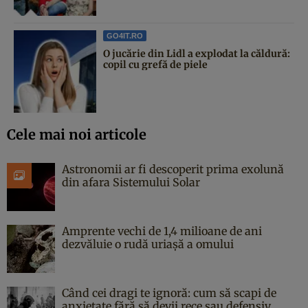
GO4IT.RO
O jucărie din Lidl a explodat la căldură:
copil cu grefă de piele
Cele mai noi articole
Astronomii ar fi descoperit prima exolună
din afara Sistemului Solar
Amprente vechi de 1,4 milioane de ani
dezvăluie o rudă uriașă a omului
Când cei dragi te ignoră: cum să scapi de
anxietate fără să devii rece sau defensiv