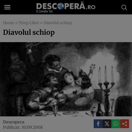
Home
»
Timp Liber
»
Diavolul schiop
Diavolul schiop
Descopera
Publicat: 30.09.2008