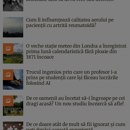
Cum îi influențează calitatea aerului pe
pacienții cu artrită reumatoidă?
O veche stație meteo din Londra a înregistrat
prima lună calendaristică fără ploaie din
1871 încoace
Trucul ingenios prin care un profesor i-a
prins pe studenții care își făceau lucrările
folosind AI
De ce oamenii au încetat să-i îngroape pe cei
dragi acasă? Un nou studiu încearcă să afle!
De ce doare atât de mult să fii ignorat și cum
poți depăși această experiență