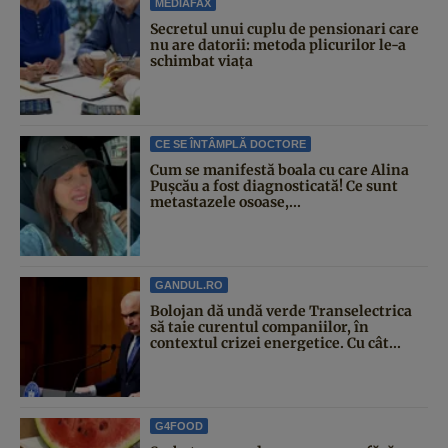
MEDIAFAX
Secretul unui cuplu de pensionari care
nu are datorii: metoda plicurilor le-a
schimbat viața
CE SE ÎNTÂMPLĂ DOCTORE
Cum se manifestă boala cu care Alina
Pușcău a fost diagnosticată! Ce sunt
metastazele osoase,...
GANDUL.RO
Bolojan dă undă verde Transelectrica
să taie curentul companiilor, în
contextul crizei energetice. Cu cât...
G4FOOD