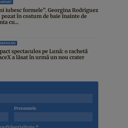
OSPORT
mi iubesc formele”. Georgina Rodriguez
a pozat în costum de baie înainte de
ta cu...
IAFAX.RO
pact spectaculos pe Lună: o rachetă
aceX a lăsat în urmă un nou crater
Prenumele
confidentialitate
*