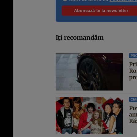
Iți recomandăm
PR
Pr
Rom
pr
CIA
Po
ami
Ră