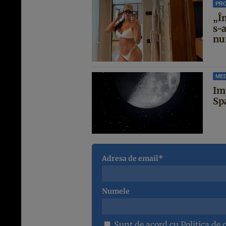
PR
„Î
s-
nun
MED
Im
Sp
Adresa de email*
Numele
Sunt de acord cu
Politica de 