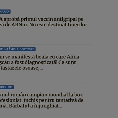
IAFAX
A aprobă primul vaccin antigripal pe
ză de ARNm. Nu este destinat tinerilor
SE ÎNTÂMPLĂ DOCTORE
m se manifestă boala cu care Alina
șcău a fost diagnosticată! Ce sunt
astazele osoase,...
NDUL.RO
imul român campion mondial la box
fesionist, închis pentru tentativă de
mă. Bărbatul a înjunghiat...