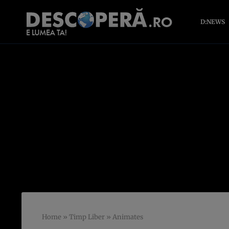
D:NEWS
Home
»
Timp Liber
»
Animates