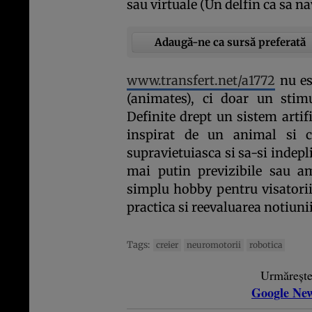
sau virtuale (Un delfin ca sa na
Adaugă-ne ca sursă preferată
www.transfert.net/a1772
nu es
(animates), ci doar un stimu
Definite drept un sistem artif
inspirat de un animal si c
supravietuiasca si sa-si indep
mai putin previzibile sau a
simplu hobby pentru visatorii 
practica si reevaluarea notiunii
Tags:
creier
neuromotorii
robotica
Urmăreșt
Google Ne