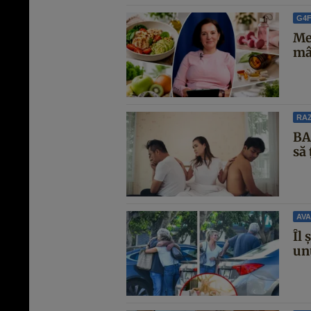
G4
Mea
mân
RAZ
BAN
să 
AVA
Îl 
unu