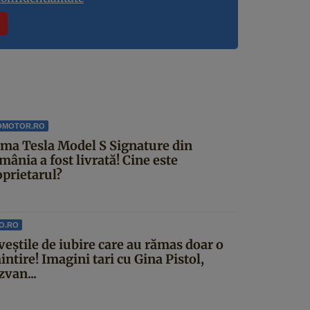
OMOTOR.RO
ima Tesla Model S Signature din
ânia a fost livrată! Cine este
oprietarul?
O.RO
veştile de iubire care au rămas doar o
ntire! Imagini tari cu Gina Pistol,
zvan...