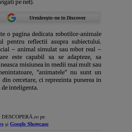
vigati pe net).
Urmărește-ne in Discover
te o pagina dedicata robotilor-animale
l pentru reflectii asupra subiectului.
icial – animal simulat sau robot real –
are este capabil sa se adapteze, sa
lineasca misiunea in medii mai mult sau
menintatoare, "animatele" nu sunt un
din cercetare, ci reprezinta punerea in
 de inteligenta.
e DESCOPERĂ.ro pe
ws
Google Showcase
și