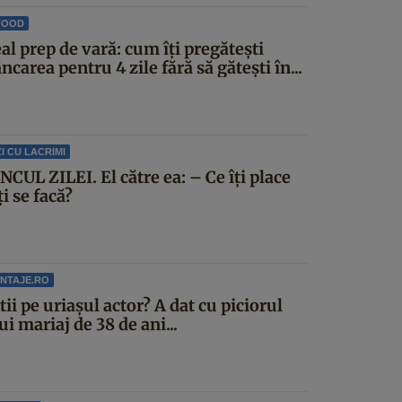
FOOD
l prep de vară: cum îți pregătești
carea pentru 4 zile fără să gătești în...
I CU LACRIMI
CUL ZILEI. El către ea: – Ce îți place
ți se facă?
NTAJE.RO
știi pe uriașul actor? A dat cu piciorul
i mariaj de 38 de ani...