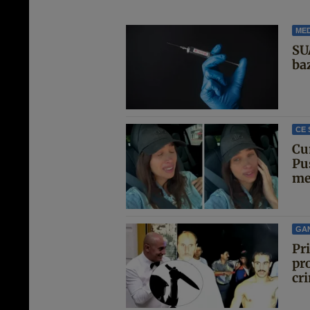
MED
SU
ba
CE 
Cu
Pu
met
GA
Pr
pro
cri