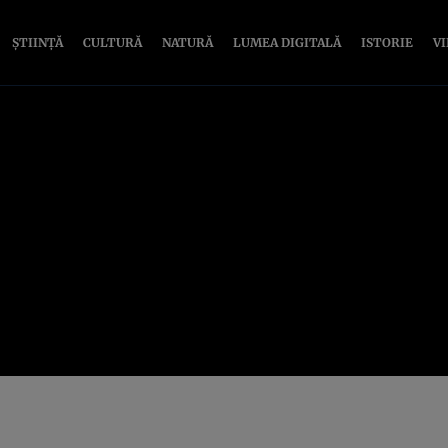
ȘTIINȚĂ
CULTURĂ
NATURĂ
LUMEA DIGITALĂ
ISTORIE
V