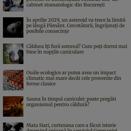
cabinet stomatologic din București
În aprilie 2029, un asteroid va trece la limită
pe lângă Pământ. Cercetătorii, îngrijorați de
posibile consecințe
Căldura îți fură somnul? Cum poți dormi mai
bine în nopțile caniculare
Ouăle ecologice ar putea avea un impact
climatic mai mare decât cele provenite din
ferme clasice
Sauna în timpul caniculei: poate pregăti
organismul pentru căldură?
Mata Hari, curtezana care a făcut istorie
devenind spioană în serviciul Germaniei