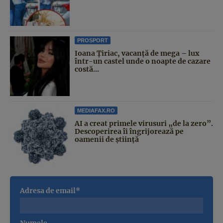
PROSPORT
Ioana Țiriac, vacanță de mega – lux
într-un castel unde o noapte de cazare
costă...
MEDIAFAX.RO
AI a creat primele virusuri „de la zero”.
Descoperirea îi îngrijorează pe
oamenii de știință
Adresa de email*
Numele