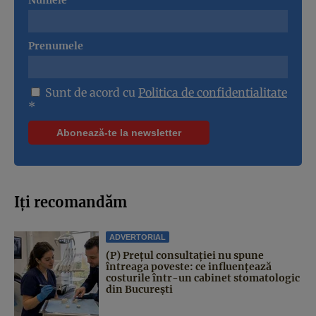
Prenumele
Sunt de acord cu
Politica de confidentialitate
*
Iți recomandăm
ADVERTORIAL
(P) Prețul consultației nu spune
întreaga poveste: ce influențează
costurile într-un cabinet stomatologic
din București