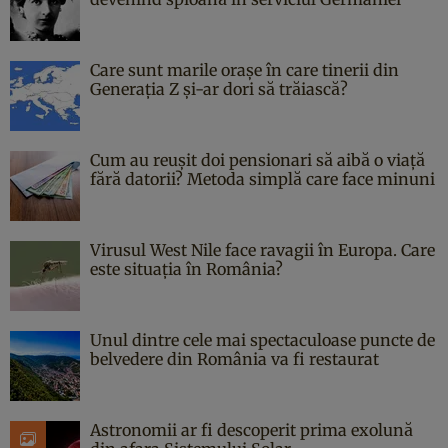
Care sunt marile orașe în care tinerii din
Generația Z și-ar dori să trăiască?
Cum au reușit doi pensionari să aibă o viață
fără datorii? Metoda simplă care face minuni
Virusul West Nile face ravagii în Europa. Care
este situația în România?
Unul dintre cele mai spectaculoase puncte de
belvedere din România va fi restaurat
Astronomii ar fi descoperit prima exolună