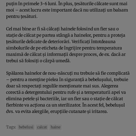
puțin în primele 3-6 luni. În plus, țesăturile călcate sunt mai
moi – acest lucru este important dacă nu utilizați un balsam
pentru țesături.
Cel mai bine ar fi să călcați hainele folosind un fier sau o
stație de călcat pe partea stângă a hainelor, pentru a proteja
țesăturile delicate de deteriorări. Verificați întotdeauna
simbolurile de pe eticheta de îngrijire pentru temperatura
maximă de călcat și informații despre proces, de ex. dacă ar
trebui să folosiți o cârpă umedă.
Spălarea hainelor de nou-născuți nu trebuie să fie complicată
– pentru a menține pielea în siguranță a bebelușului, trebuie
doar să respectați regulile menționate mai sus. Alegerea
corectă a detergentului pentru rufe și a temperaturii apei va
elimina petele și bacteriile, iar un fier sau o stație de călcat
fierbinte va acționa ca un sterilizator. În acest fel, bebelușul
dvs. va evita alergiile, erupțiile cutanate și iritarea.
Tags:
bebelusi
calcat
haine