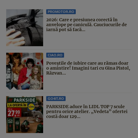
PROMOTOR.RO
2026: Care e presiunea corectă în
anvelope pe caniculă. Cauciucurile de
iarnă pot să facă...
CIAO.RO
Poveştile de iubire care au rămas doar
o amintire! Imagini tari cu Gina Pistol,
Răzvan...
GO4IT.RO
PARKSIDE aduce în LIDL TOP 7 scule
pentru orice atelier. „Vedeta” ofertei
costă doar 129...