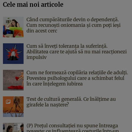
Cele mai noi articole
Când cumpărăturile devin o dependență.
Cum recunoști oniomania și cum poți ieși
din acest cerc
Cum să înveți toleranța la suferință.
Abilitatea care te ajută să nu mai reacționezi
impulsiv
Cum ne formează copilăria relațiile de adulți.
Povestea psihologului care a schimbat felul
în care înțelegem iubirea
Test de cultură generală. Ce înălțime au
girafele la naștere?
(P) Prețul consultației nu spune întreaga
poveste: ce influențează costurile într-un