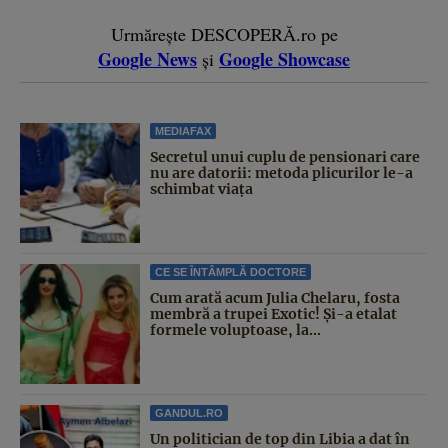
Urmărește DESCOPERĂ.ro pe
Google News
Google Showcase
și
MEDIAFAX
Secretul unui cuplu de pensionari care
nu are datorii: metoda plicurilor le-a
schimbat viața
CE SE ÎNTÂMPLĂ DOCTORE
Cum arată acum Julia Chelaru, fosta
membră a trupei Exotic! Și-a etalat
formele voluptoase, la...
GANDUL.RO
Un politician de top din Libia a dat în