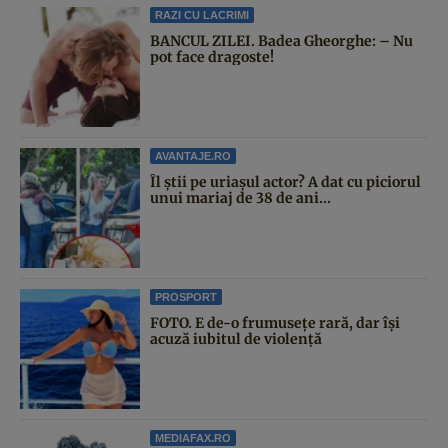
RAZI CU LACRIMI
BANCUL ZILEI. Badea Gheorghe: – Nu
pot face dragoste!
AVANTAJE.RO
Îl știi pe uriașul actor? A dat cu piciorul
unui mariaj de 38 de ani...
PROSPORT
FOTO. E de-o frumusețe rară, dar își
acuză iubitul de violență
MEDIAFAX.RO