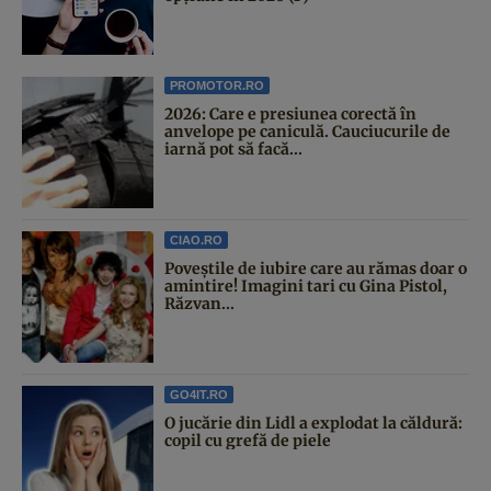
PROMOTOR.RO
2026: Care e presiunea corectă în
anvelope pe caniculă. Cauciucurile de
iarnă pot să facă...
CIAO.RO
Poveştile de iubire care au rămas doar o
amintire! Imagini tari cu Gina Pistol,
Răzvan...
GO4IT.RO
O jucărie din Lidl a explodat la căldură:
copil cu grefă de piele