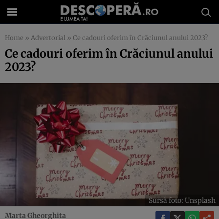
Home
»
Advertorial
»
Ce cadouri oferim în Crăciunul anului 2023?
Ce cadouri oferim în Crăciunul anului
2023?
Sursă foto: Unsplash
Marta Gheorghita