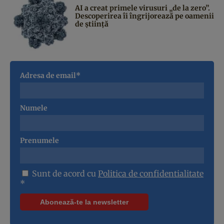
AI a creat primele virusuri „de la zero”.
Descoperirea îi îngrijorează pe oamenii
de știință
Adresa de email*
Numele
Prenumele
Sunt de acord cu
Politica de confidentialitate
*