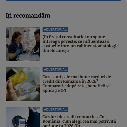
Iți recomandăm
ADVERTORIAL
(P) Prețul consultației nu spune
întreaga poveste: ce influențează
costurile într-un cabinet stomatologic
din București
ADVERTORIAL
Care sunt cele mai bune carduri de
credit din România în 2026?
Comparație după rate, beneficii și
aplicație (P)
ADVERTORIAL
Carduri de credit contactless în
România: cum alegi cea mai potrivită
opțiune în 2026 (P)