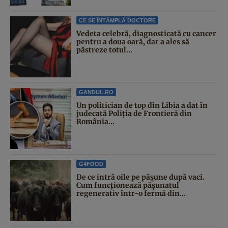
CE SE ÎNTÂMPLĂ DOCTORE
Vedeta celebră, diagnosticată cu cancer
pentru a doua oară, dar a ales să
păstreze totul...
GANDUL.RO
Un politician de top din Libia a dat în
judecată Poliția de Frontieră din
România...
G4FOOD
De ce intră oile pe pășune după vaci.
Cum funcționează pășunatul
regenerativ într-o fermă din...