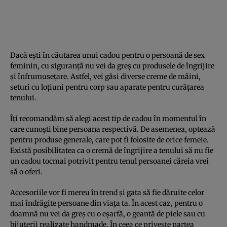
Dacă ești în căutarea unui cadou pentru o persoană de sex
feminin, cu siguranță nu vei da greș cu produsele de îngrijire
și înfrumusețare. Astfel, vei găsi diverse creme de mâini,
seturi cu loțiuni pentru corp sau aparate pentru curățarea
tenului.
Îți recomandăm să alegi acest tip de cadou în momentul în
care cunoști bine persoana respectivă. De asemenea, optează
pentru produse generale, care pot fi folosite de orice femeie.
Există posibilitatea ca o cremă de îngrijire a tenului să nu fie
un cadou tocmai potrivit pentru tenul persoanei căreia vrei
să o oferi.
Accesoriile vor fi mereu în trend și gata să fie dăruite celor
mai îndrăgite persoane din viața ta. În acest caz, pentru o
doamnă nu vei da greș cu o eșarfă, o geantă de piele sau cu
bijuterii realizate handmade. În ceea ce privește partea