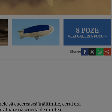
8 POZE
VEZI GALERIA FOTO »
Share:
ele să cucerească înălţimile, cerul era
urătoare născocită de mintea