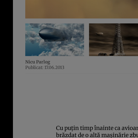
Nicu Parlog
Publicat: 17.06.2013
Cu puţin timp înainte ca avioan
brăzdat de o altă maşinărie zb