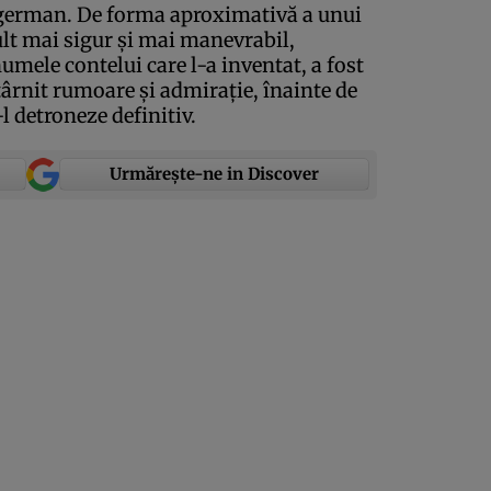
 german. De forma aproximativă a unui
ult mai sigur şi mai manevrabil,
numele contelui care l-a inventat, a fost
târnit rumoare şi admiraţie, înainte de
l detroneze definitiv.
Urmărește-ne in Discover