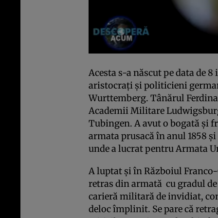
Acesta s-a născut pe data de 8 i
aristocraţi şi politicieni germ
Wurttemberg. Tânărul Ferdinan
Academii Militare Ludwigsburg,
Tubingen. A avut o bogată şi fr
armata prusacă în anul 1858 şi 
unde a lucrat pentru Armata U
A luptat şi în Războiul Franco
retras din armată cu gradul de 
carieră militară de invidiat, c
deloc împlinit. Se pare că retr