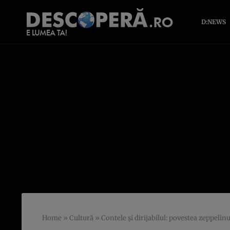
D:NEWS
Home
»
Cultură
»
Contele şi dirijabilul: povestea zeppelinu