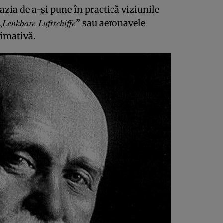
azia de a-şi pune în practică viziunile
Lenkbare Luftschiffe
„
” sau aeronavele
ximativă.