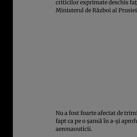
criticilor exprimate deschis faţ
Ministerul de Război al Prusiei
Nu a fost foarte afectat de trim
fapt ca pe o şansă în a-şi aprof
aeronaouticii.