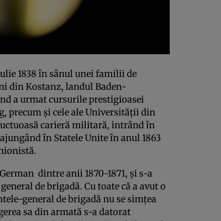
ulie 1838 în sânul unei familii de
ani din Kostanz, landul Baden-
d a urmat cursurile prestigioasei
 precum şi cele ale Universităţii din
uctuoasă carieră militară, intrând în
ajungând în Statele Unite în anul 1863
nionistă.
-German dintre anii 1870-1871, şi s-a
general de brigadă. Cu toate că a avut o
ontele-general de brigadă nu se simţea
agerea sa din armată s-a datorat