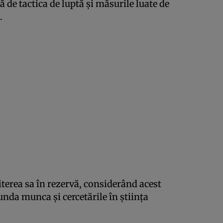
ă de tactica de luptă şi măsurile luate de
.
iterea sa în rezervă, considerând acest
unda munca şi cercetările în ştiinţa