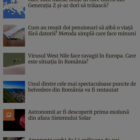
Generația Z și-ar dori să trăiască?
Cum au reușit doi pensionari să aibă o viață
fără datorii? Metoda simplă care face minuni
Virusul West Nile face ravagii în Europa. Care
este situația în România?
Unul dintre cele mai spectaculoase puncte de
belvedere din România va fi restaurat
Astronomii ar fi descoperit prima exolună
din afara Sistemului Solar
Amprente vechi de 1,4 milioane de ani