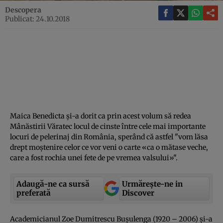
Descopera
Publicat: 24.10.2018
Maica Benedicta şi-a dorit ca prin acest volum să redea
Mânăstirii Văratec locul de cinste între cele mai importante
locuri de pelerinaj din România, sperând că astfel "vom lăsa
drept moştenire celor ce vor veni o carte «ca o mătase veche,
care a fost rochia unei fete de pe vremea valsului»".
Adaugă-ne ca sursă
Urmărește-ne in
preferată
Discover
Academicianul Zoe Dumitrescu Buşulenga (1920 – 2006) şi-a