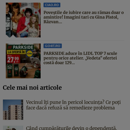
CIAO.RO
Poveştile de iubire care au rămas doar o
amintire! Imagini tari cu Gina Pistol,
Răzvan...
GO4IT.RO
PARKSIDE aduce în LIDL TOP 7 scule
pentru orice atelier. „Vedeta” ofertei
costă doar 129...
Cele mai noi articole
Vecinul îți pune în pericol locuința? Ce poți
face dacă refuză să remedieze problema
Când cumpărăturile devin o dependență.