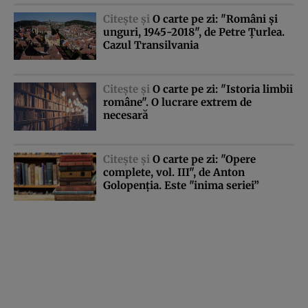
Citeşte şi
O carte pe zi: "Români şi
unguri, 1945-2018", de Petre Ţurlea.
Cazul Transilvania
Citeşte şi
O carte pe zi: "Istoria limbii
române". O lucrare extrem de
necesară
Citeşte şi
O carte pe zi: "Opere
complete, vol. III", de Anton
Golopenţia. Este "inima seriei”