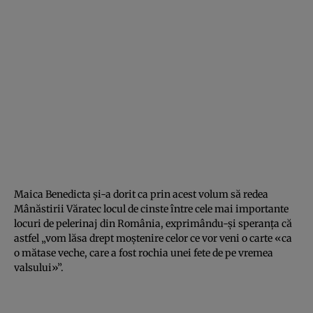
Maica Benedicta şi-a dorit ca prin acest volum să redea
Mânăstirii Văratec locul de cinste între cele mai importante
locuri de pelerinaj din România, exprimându-şi speranţa că
astfel „vom lăsa drept moştenire celor ce vor veni o carte «ca
o mătase veche, care a fost rochia unei fete de pe vremea
valsului»”.