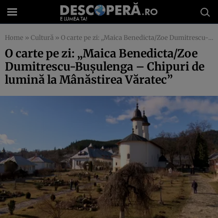
Home
»
Cultură
»
O carte pe zi: „Maica Benedicta/Zoe Dumitrescu-Buşulenga – Chipuri de lumină la Mânăstirea Văratec”
O carte pe zi: „Maica Benedicta/Zoe
Dumitrescu-Buşulenga – Chipuri de
lumină la Mânăstirea Văratec”