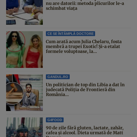
nu are datorii: metoda plicurilor le-a
schimbat viața
CE SE ÎNTÂMPLĂ DOCTORE
Cum arată acum Julia Chelaru, fosta
membră a trupei Exotic! Și-a etalat
formele voluptoase, la...
GANDUL.RO
Un politician de top din Libia a dat în
judecată Poliția de Frontieră din
România...
G4FOOD
90 de zile fără gluten, lactate, zahăr,
cafea și alcool. Dieta urmată de Matt