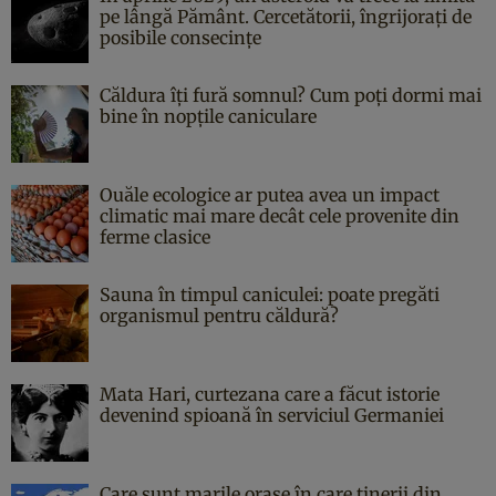
pe lângă Pământ. Cercetătorii, îngrijorați de
posibile consecințe
Căldura îți fură somnul? Cum poți dormi mai
bine în nopțile caniculare
Ouăle ecologice ar putea avea un impact
climatic mai mare decât cele provenite din
ferme clasice
Sauna în timpul caniculei: poate pregăti
organismul pentru căldură?
Mata Hari, curtezana care a făcut istorie
devenind spioană în serviciul Germaniei
Care sunt marile orașe în care tinerii din