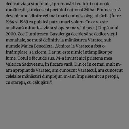
dedicat viaţa studiului şi promovării culturii naţionale
româneşti şi îndeosebi poetului naţional Mihai Eminescu. A
devenit unul dintre cei mai mari eminescologi ai ţării. (Între
1964 şi 1989 ea publică patru mari volume în care este
analizată minuţios viaţa şi opera marelui poet.) După anul
2000, Zoe Dumitrescu-Buşulenga decide să se dedice vieţii
monahale, se mută definitiv la mânăstirea Văratec, sub
numele Maica Benedicta. „Venirea la Văratec a fost o
întâmplare, să zicem. Dar nu este nimic întâmplător pe
lume. Totul e făcut de sus. M-a invitat aici prietena mea
Valerica Sadoveanu, în fiecare vară. Din ce în ce mai mult m-
am apropiat de Văratec, am cunoscut Văratecul, am cunoscut
celelalte mănăstiri dimprejur, m-am împrietenit cu preoţii,
cu stareţii, cu călugării”.