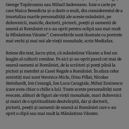
George Topârceanu sau Mihail Sadoveanu. Este o carte pe
care Maica Benedicta şi-a dorit-o mult, din considerentul de a
imortaliza marile personalităţi ale aceste mănăstiri, pe
duhovnicii, maicile, doctorii, pictorii, poeţii şi oamenii de
seamă ai României ce s-au oprit pentru oclipă sau mai mult
la Mînăstirea Văratec”. Convorbirile sunt ilustrate cu portrete
mai vechi şi mai noi ale vieţii monahale, scrie
Mediafax.
Reiese din text, lucru ştiut, că mânăstirea Văratec a fost un
leagăn al culturii române. Pe aici şi-au oprit pasul cei mai de
seamă oameni ai României, de la scriitori şi poeţi până la
pictori şi membri ai Casei Regale a României. În afara celor
amintiţi mai sunt Veronica Micle, Dinu Pillat, Nicolae
Steinhardt, Ion Creangă, Ion Luca Caragiale, Mihai Eminescu
(care avea chiar o chilie a lui). Toate aceste personalităţi sunt
evocate, alături de figuri ale vieţii monahale, mari duhovnici
şi maici de o spiritualitate desăvârşită, dar şi doctorii,
pictorii, poeţii şi oamenii de seamă ai României care s-au
oprit o clipă sau mai mult la Mânăstirea Văratec.