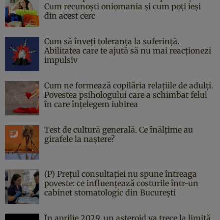
Cum recunoști oniomania și cum poți ieși
din acest cerc
Cum să înveți toleranța la suferință.
Abilitatea care te ajută să nu mai reacționezi
impulsiv
Cum ne formează copilăria relațiile de adulți.
Povestea psihologului care a schimbat felul
în care înțelegem iubirea
Test de cultură generală. Ce înălțime au
girafele la naștere?
(P) Prețul consultației nu spune întreaga
poveste: ce influențează costurile într-un
cabinet stomatologic din București
În aprilie 2029, un asteroid va trece la limită