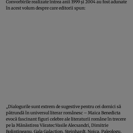
Convorbirile realizate întrea anii 1999 şi 2004 au fost adunate
în acest volum despre care editorii spun:
„Dialogurile sunt extrem de sugestive pentru cei dornici să
pătrundă în universul literar românesc – Maica Benedicta
evocă fascinant figuri celebre ale literaturii române în trecere
pe la Mănăstirea Văratec:Vasile Alecsandri, Dimitrie
Bolintineanu, Gala Galaction, Steinhardt, Noica, Paleologu,