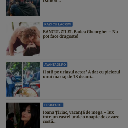
Damon...
RAZI CU LACRIMI
BANCUL ZILEI. Badea Gheorghe: – Nu
pot face dragoste!
AVANTAJE.RO
Îl știi pe uriașul actor? A dat cu piciorul
unui mariaj de 38 de ani...
PROSPORT
Ioana Țiriac, vacanță de mega – lux
într-un castel unde o noapte de cazare
costă...