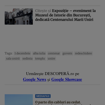
Citeşte şi
Expoziţie – eveniment la
Muzeul de Istorie din Bucureşti,
dedicată Centenarului Marii Uniri
Tags:
1 decembrie
alba iulia
centenar
guvern
redeschidere
sala unirii
sedinta
templu
unire
Urmărește DESCOPERĂ.ro pe
Google News
Google Showcase
și
MEDIAFAX
O parte din cabluri au cedat.