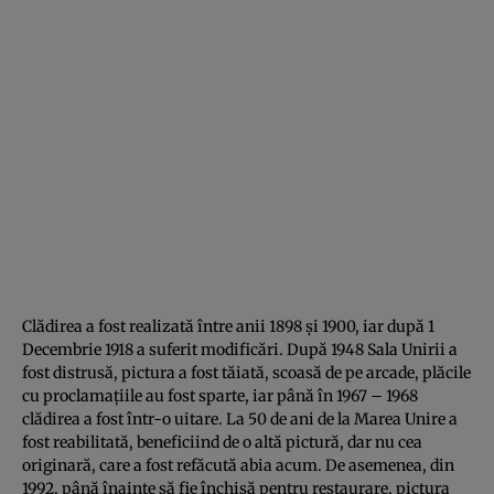
Clădirea a fost realizată între anii 1898 şi 1900, iar după 1
Decembrie 1918 a suferit modificări. După 1948 Sala Unirii a
fost distrusă, pictura a fost tăiată, scoasă de pe arcade, plăcile
cu proclamaţiile au fost sparte, iar până în 1967 – 1968
clădirea a fost într-o uitare. La 50 de ani de la Marea Unire a
fost reabilitată, beneficiind de o altă pictură, dar nu cea
originară, care a fost refăcută abia acum. De asemenea, din
1992, până înainte să fie închisă pentru restaurare, pictura