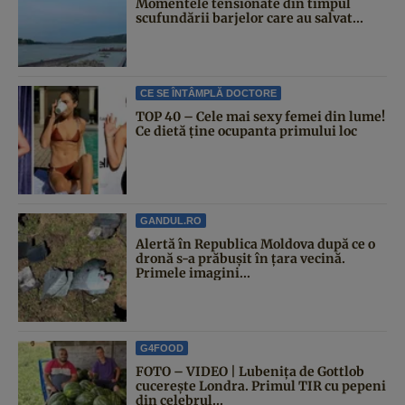
Momentele tensionate din timpul
scufundării barjelor care au salvat...
CE SE ÎNTÂMPLĂ DOCTORE
TOP 40 – Cele mai sexy femei din lume!
Ce dietă ține ocupanta primului loc
GANDUL.RO
Alertă în Republica Moldova după ce o
dronă s-a prăbușit în țara vecină.
Primele imagini...
G4FOOD
FOTO – VIDEO | Lubenița de Gottlob
cucerește Londra. Primul TIR cu pepeni
din celebrul...