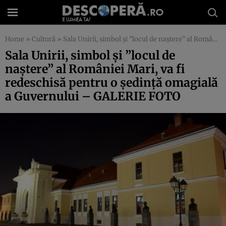
Home
»
Cultură
»
Sala Unirii, simbol şi ”locul de naştere” al României Mari, va fi redeschisă pentru o şedinţă omagială a Guvernului – GALERIE FOTO
Sala Unirii, simbol şi ”locul de
naştere” al României Mari, va fi
redeschisă pentru o şedinţă omagială
a Guvernului – GALERIE FOTO