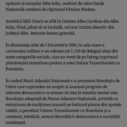
apărare al oraşului Alba Iulia, realizat de către Garda
Naţională condusă de căpitanul Florian Medrea.
Imobilul Sălii Unirii se află în Cetatea Alba Carolina din Alba
Iulia, fiind, până să se închidă, cel mai vizitat obiectiv din
judeţul Alba. Intrarea fusese gratuită.
În dimineaţa zilei de 1 Decembrie 1918, în sala mare a
cazinoului militar s-au adunat cei 1.228 de delegaţi aleşi din
toate categoriile sociale, care au venit de pe întreg cuprinsul
pământului transilvan pentru a vota Unirea Transilvaniei cu
România.
În cadrul Marii Adunări Naţionale s-a prezentat Rezoluţia de
Unire care cuprindea un amplu şi avansat program de
reforme democratice ce urmau să stea la temelia noului stat.
Rezoluţia adoptată de Marea Adunare Naţională, primită cu
entuziasm de mulţimea masată pe întinsul platou din spatele
cetăţii, a pecetluit Unirea Transilvaniei cu România şi a
conturat, totodată, sensul dezvoltării democratice a societăţii
româneşti.