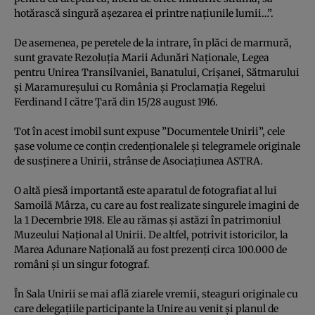
hotărască singură aşezarea ei printre naţiunile lumii…”.
De asemenea, pe peretele de la intrare, în plăci de marmură,
sunt gravate Rezoluţia Marii Adunări Naţionale, Legea
pentru Unirea Transilvaniei, Banatului, Crişanei, Sătmarului
şi Maramureşului cu România şi Proclamaţia Regelui
Ferdinand I către Ţară din 15/28 august 1916.
Tot în acest imobil sunt expuse ”Documentele Unirii”, cele
şase volume ce conţin credenţionalele şi telegramele originale
de susţinere a Unirii, strânse de Asociaţiunea ASTRA.
O altă piesă importantă este aparatul de fotografiat al lui
Samoilă Mârza, cu care au fost realizate singurele imagini de
la 1 Decembrie 1918. Ele au rămas şi astăzi în patrimoniul
Muzeului Naţional al Unirii. De altfel, potrivit istoricilor, la
Marea Adunare Naţională au fost prezenţi circa 100.000 de
români şi un singur fotograf.
În Sala Unirii se mai află ziarele vremii, steaguri originale cu
care delegaţiile participante la Unire au venit şi planul de