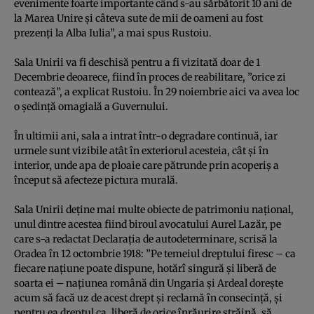
evenimente foarte importante când s-au sărbătorit 10 ani de
la Marea Unire şi câteva sute de mii de oameni au fost
prezenţi la Alba Iulia”, a mai spus Rustoiu.
Sala Unirii va fi deschisă pentru a fi vizitată doar de 1
Decembrie deoarece, fiind în proces de reabilitare, ”orice zi
contează”, a explicat Rustoiu. În 29 noiembrie aici va avea loc
o şedinţă omagială a Guvernului.
În ultimii ani, sala a intrat într-o degradare continuă, iar
urmele sunt vizibile atât în exteriorul acesteia, cât şi în
interior, unde apa de ploaie care pătrunde prin acoperiş a
început să afecteze pictura murală.
Sala Unirii deţine mai multe obiecte de patrimoniu naţional,
unul dintre acestea fiind biroul avocatului Aurel Lazăr, pe
care s-a redactat Declaraţia de autodeterminare, scrisă la
Oradea în 12 octombrie 1918: ”Pe temeiul dreptului firesc – ca
fiecare naţiune poate dispune, hotărî singură şi liberă de
soarta ei – naţiunea română din Ungaria şi Ardeal doreşte
acum să facă uz de acest drept şi reclamă în consecinţă, şi
pentru ea dreptul ca, liberă de orice înrăurire străină, să