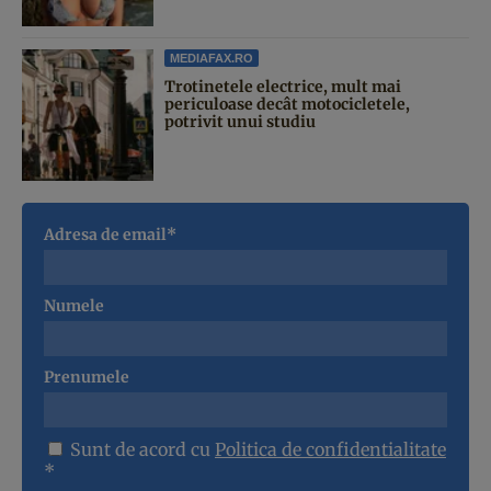
MEDIAFAX.RO
Trotinetele electrice, mult mai
periculoase decât motocicletele,
potrivit unui studiu
Adresa de email*
Numele
Prenumele
Sunt de acord cu
Politica de confidentialitate
*