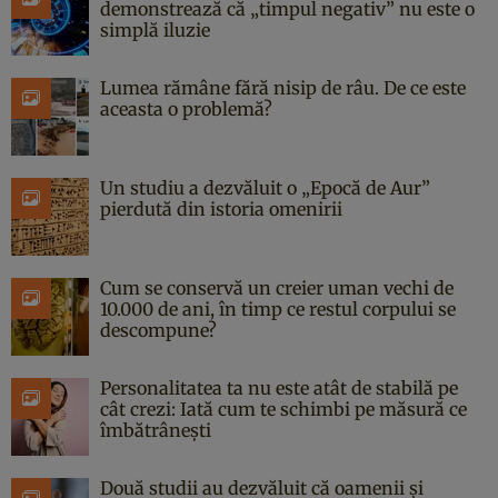
demonstrează că „timpul negativ” nu este o
simplă iluzie
Lumea rămâne fără nisip de râu. De ce este
aceasta o problemă?
Un studiu a dezvăluit o „Epocă de Aur”
pierdută din istoria omenirii
Cum se conservă un creier uman vechi de
10.000 de ani, în timp ce restul corpului se
descompune?
Personalitatea ta nu este atât de stabilă pe
cât crezi: Iată cum te schimbi pe măsură ce
îmbătrânești
Două studii au dezvăluit că oamenii și