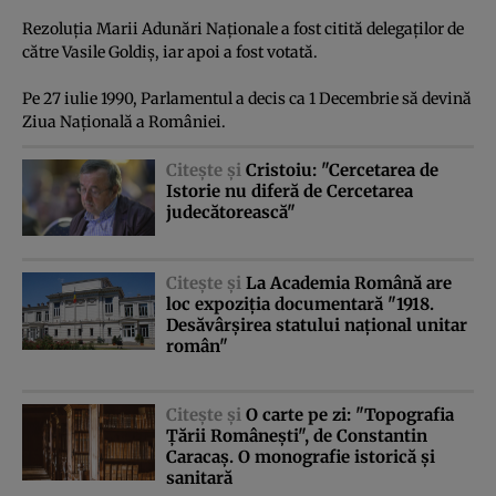
Rezoluţia Marii Adunări Naţionale a fost citită delegaţilor de
către Vasile Goldiş, iar apoi a fost votată.
Pe 27 iulie 1990, Parlamentul a decis ca 1 Decembrie să devină
Ziua Naţională a României.
Citeşte şi
Cristoiu: "Cercetarea de
Istorie nu diferă de Cercetarea
judecătorească"
Citeşte şi
La Academia Română are
loc expoziţia documentară "1918.
Desăvârşirea statului naţional unitar
român"
Citeşte şi
O carte pe zi: "Topografia
Ţării Româneşti", de Constantin
Caracaş. O monografie istorică şi
sanitară