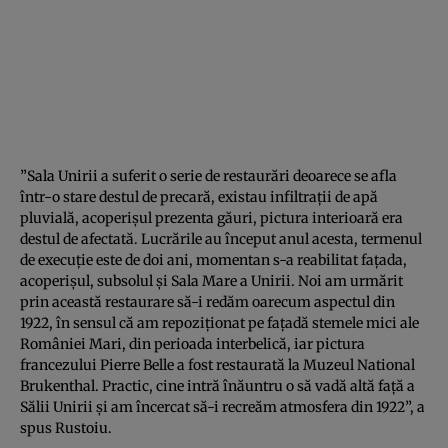
”Sala Unirii a suferit o serie de restaurări deoarece se afla
într-o stare destul de precară, existau infiltraţii de apă
pluvială, acoperişul prezenta găuri, pictura interioară era
destul de afectată. Lucrările au început anul acesta, termenul
de execuţie este de doi ani, momentan s-a reabilitat faţada,
acoperişul, subsolul şi Sala Mare a Unirii. Noi am urmărit
prin această restaurare să-i redăm oarecum aspectul din
1922, în sensul că am repoziţionat pe faţadă stemele mici ale
României Mari, din perioada interbelică, iar pictura
francezului Pierre Belle a fost restaurată la Muzeul National
Brukenthal. Practic, cine intră înăuntru o să vadă altă faţă a
Sălii Unirii şi am încercat să-i recreăm atmosfera din 1922”, a
spus Rustoiu.