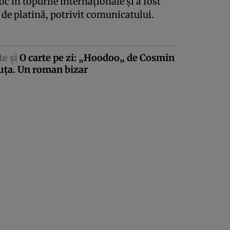
oc în topurile internaţionale şi a fost
de platină, potrivit comunicatului.
te şi
O carte pe zi: „Hoodoo„ de Cosmin
uţa. Un roman bizar