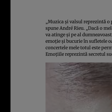
„Muzica şi valsul reprezintă o 
spune André Rieu. „Dacă o melod
va atinge şi pe al dumneavoast
emoţie şi bucurie în sufletele o
concertele mele totul este perm
Emoţiile reprezintă secretul s