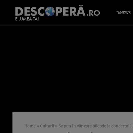
D:NEWS
Home
»
Cultură
»
Se pun în vânzare biletele la concertul 