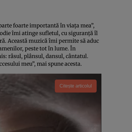
parte foarte importantă în viaţa mea”,
ie îmi atinge sufletul, cu siguranţă îl
ră. Această muzică îmi permite să aduc
amenilor, peste tot în lume. În
is: râsul, plânsul, dansul, cântatul.
uccesului meu”, mai spune acesta.
Citește articolul