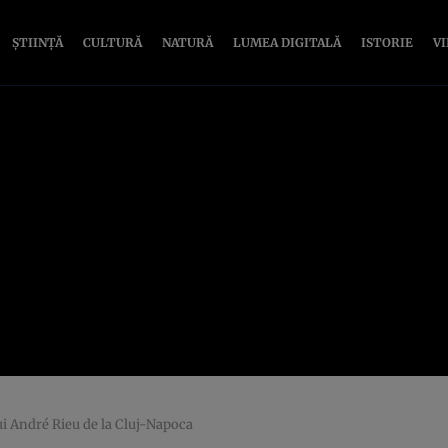
ȘTIINȚĂ
CULTURĂ
NATURĂ
LUMEA DIGITALĂ
ISTORIE
V
lui André Rieu de la Cluj-Napoca