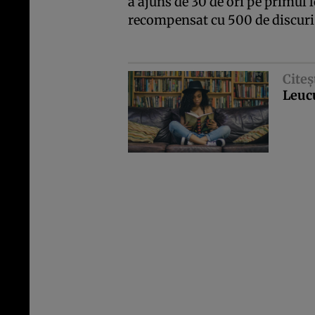
a ajuns de 30 de ori pe primul l
recompensat cu 500 de discuri 
Citeş
Leuc