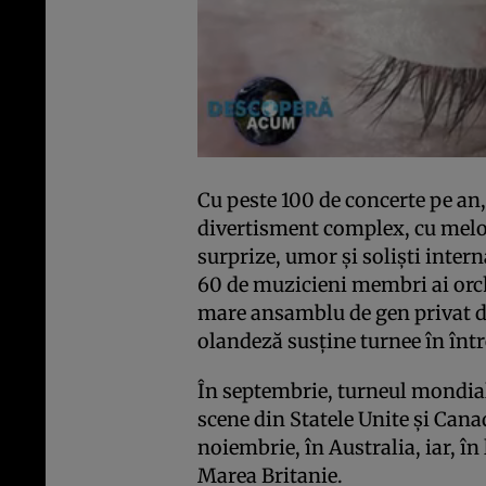
Cu peste 100 de concerte pe an,
divertisment complex, cu melo
surprize, umor şi solişti inter
60 de muzicieni membri ai orch
mare ansamblu de gen privat di
olandeză susţine turnee în într
În septembrie, turneul mondial 
scene din Statele Unite şi Cana
noiembrie, în Australia, iar, în
Marea Britanie.