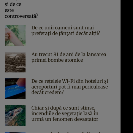
De ce unii oameni sunt mai
preferați de țânțari decât alții?
Au trecut 81 de ani de la lansarea
primei bombe atomice
De ce rețelele Wi-Fi din hoteluri și
aeroporturi pot fi mai periculoase
decât credem?
Chiar și după ce sunt stinse,
incendiile de vegetație lasă în
urmă un fenomen devastator