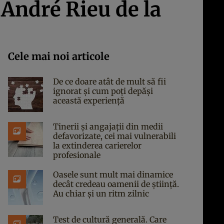
i André Rieu de la
Cele mai noi articole
De ce doare atât de mult să fii
ignorat și cum poți depăși
această experiență
Tinerii și angajații din medii
defavorizate, cei mai vulnerabili
la extinderea carierelor
profesionale
Oasele sunt mult mai dinamice
decât credeau oamenii de știință.
Au chiar și un ritm zilnic
Test de cultură generală. Care