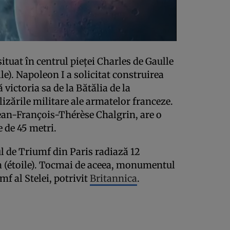
ituat în centrul pieței Charles de Gaulle
le). Napoleon I a solicitat construirea
victoria sa de la Bătălia de la
lizările militare ale armatelor franceze.
ean-François-Thérèse Chalgrin, are o
e de 45 metri.
ul de Triumf din Paris radiază 12
a (étoile). Tocmai de aceea, monumentul
mf al Stelei, potrivit
Britannica
.