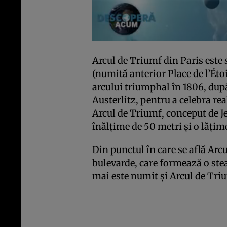
Arcul de Triumf din Paris este s
(numită anterior Place de l’Étoi
arcului triumphal în 1806, după 
Austerlitz, pentru a celebra rea
Arcul de Triumf, conceput de J
înălțime de 50 metri și o lățim
Din punctul în care se află Arc
bulevarde, care formează o ste
mai este numit și Arcul de Triu