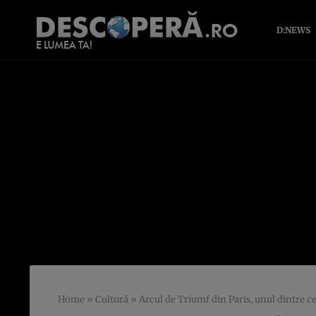
D:NEWS
Home
»
Cultură
»
Arcul de Triumf din Paris, unul dintre