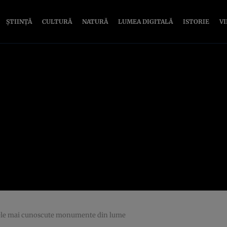
ȘTIINȚĂ
CULTURĂ
NATURĂ
LUMEA DIGITALĂ
ISTORIE
V
 cele mai cunoscute monumente din lume