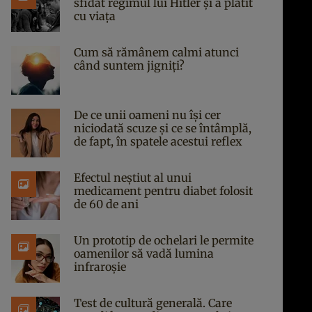
sfidat regimul lui Hitler și a plătit
cu viața
Cum să rămânem calmi atunci
când suntem jigniți?
De ce unii oameni nu își cer
niciodată scuze și ce se întâmplă,
de fapt, în spatele acestui reflex
Efectul neștiut al unui
medicament pentru diabet folosit
de 60 de ani
Un prototip de ochelari le permite
oamenilor să vadă lumina
infraroșie
Test de cultură generală. Care