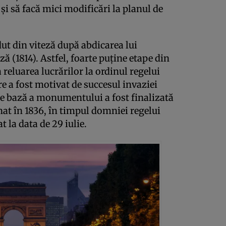
 să facă mici modificări la planul de
dut din viteză după abdicarea lui
ă (1814). Astfel, foarte puține etape din
 reluarea lucrărilor la ordinul regelui
re a fost motivat de succesul invaziei
de bază a monumentului a fost finalizată
inat în 1836, în timpul domniei regelui
t la data de 29 iulie.