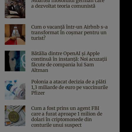
Moartea filosofului german care
a dezvoltat teoria comunistă
Cum o vacanță într-un Airbnb s-a
transformat în coșmar pentru un
turist?
Bătălia dintre OpenAI și Apple
continuă în instanță: Noi acuzații
făcute de compania lui Sam
Altman
Polonia a atacat decizia de a plăti
1,3 miliarde de euro pe vaccinurile
Pfizer
Cum a fost prins un agent FBI
care a furat aproape 1 milion de
dolari în criptomonede din
conturile unui suspect