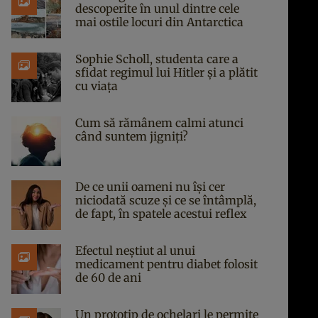
descoperite în unul dintre cele
mai ostile locuri din Antarctica
Sophie Scholl, studenta care a
sfidat regimul lui Hitler și a plătit
cu viața
Cum să rămânem calmi atunci
când suntem jigniți?
De ce unii oameni nu își cer
niciodată scuze și ce se întâmplă,
de fapt, în spatele acestui reflex
Efectul neștiut al unui
medicament pentru diabet folosit
de 60 de ani
Un prototip de ochelari le permite