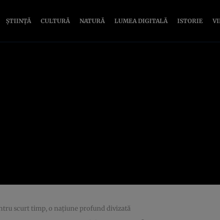
ȘTIINȚĂ
CULTURĂ
NATURĂ
LUMEA DIGITALĂ
ISTORIE
V
entru scurt timp, o națiune profund divizată