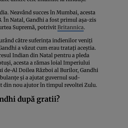
India. Neavând succes în Mumbai, acesta
3. În Natal, Gandhi a fost primul așa-zis
urtea Supremă, potrivit
Britannica
.
urând către suferința indienilor veniți
Gandhi a văzut cum erau tratați aceștia.
esul Indian din Natal pentru a pleda
otuși, acesta a rămas loial Imperiului
lui de-Al Doilea Război al Burilor, Gandhi
bulanțe și a ajutat guvernul sud-
t din nou ajutor în timpul revoltei Zulu.
andhi după gratii?