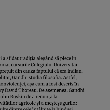
 a sfidat tradiția alegând să plece în
 urmat cursurile Colegiului Universitar
prețuit din cauza faptului că era indian.
litar, Gandhi studia filosofia. Astfel,
nonviolenței, așa cum a fost descris în
nry David Thoreau. De asemenea, Gandhi
 John Ruskin de a renunța la
vităților agricole și a meșteșugurilor
ulte dintre cele întâlnite la hinduși.