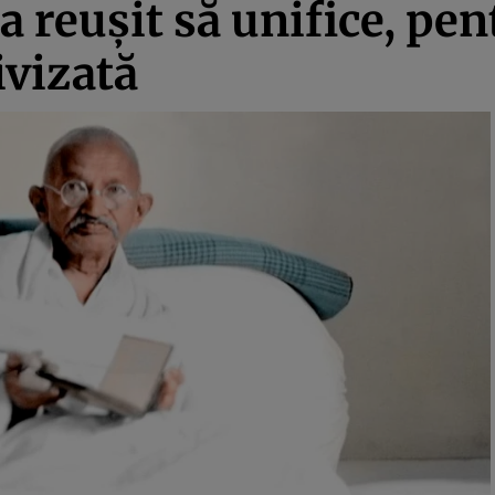
 reușit să unifice, pen
ivizată