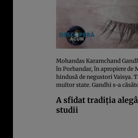
Mohandas Karamchand Gandhi s
în Porbandar, în apropiere de 
hindusă de negustori Vaisya. T
multor state. Gandhi s-a căsător
A sfidat tradiția aleg
studii