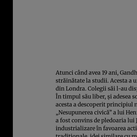
Atunci când avea 19 ani, Gandhi
străinătate la studii. Acesta a
din Londra. Colegii săi l-au dis
În timpul său liber, și adesea so
acesta a descoperit principiul 
„Nesupunerea civică” a lui He
a fost convins de pledoaria lui
industrializare în favoarea acti
tradiționale, idei similare cu m