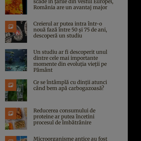
scade în țările din vestul Europei,
România are un avantaj major
Creierul ar putea intra într-o
nouă fază între 50 și 75 de ani,
descoperă un studiu
Un studiu ar fi descoperit unul
dintre cele mai importante
momente din evoluția vieții pe
Pământ
Ce se întâmplă cu dinții atunci
când bem apă carbogazoasă?
Reducerea consumului de
proteine ar putea încetini
procesul de îmbătrânire
Microorganisme antice au fost