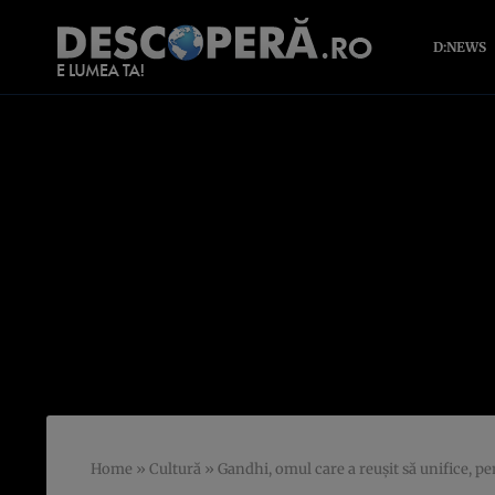
D:NEWS
Home
»
Cultură
»
Gandhi, omul care a reușit să unifice, p