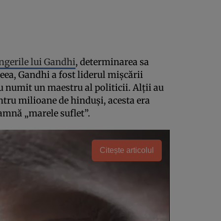
ngerile lui Gandhi
, determinarea sa
eea, Gandhi a fost liderul mișcării
u numit un maestru al politicii. Alții au
entru milioane de hinduși, acesta era
amnă „marele suflet”.
Citește articolul