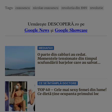
Tags:
ceausescu
nicolae ceausescu
revolutia din 1989
revolutie
Urmărește DESCOPERĂ.ro pe
Google News
Google Showcase
și
MEDIAFAX
O parte din cabluri au cedat.
Momentele tensionate din timpul
scufundării barjelor care au salvat...
CE SE ÎNTÂMPLĂ DOCTORE
TOP 40 – Cele mai sexy femei din lume!
Ce dietă ține ocupanta primului loc