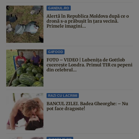
GANDUL.RO
Alertă în Republica Moldova după ce o
dronă s-a prăbușit în țara vecină.
Primele imagini...
G4FOOD
FOTO – VIDEO | Lubenița de Gottlob
cucerește Londra. Primul TIR cu pepeni
din celebrul...
RAZI CU LACRIMI
BANCUL ZILEI. Badea Gheorghe: – Nu
pot face dragoste!