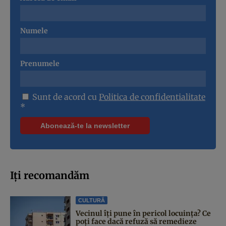
Numele
Prenumele
Sunt de acord cu
Politica de confidentialitate
*
Iți recomandăm
CULTURĂ
Vecinul îți pune în pericol locuința? Ce
poți face dacă refuză să remedieze