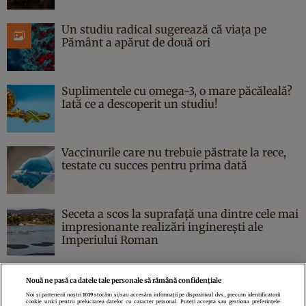
Un studiu radical sugerează că viața pe
Pământ a apărut de două ori
Suplimentele cu omega-3, o mare păcăleală?
Iată ce a descoperit un studiu!
Vaccinurile care nu trebuie păstrate la rece,
testate cu succes pentru prima dată
Seceta a scos la suprafață una dintre cele mai
impresionante realizări inginerești ale
Imperiului Roman
Nouă ne pasă ca datele tale personale să rămână confidențiale
Noi și partenerii noștri
1019
stocăm și/sau accesăm informații pe dispozitivul dvs., precum identificatorii
cookie unici pentru prelucrarea datelor cu caracter personal. Puteți accepta sau gestiona preferințele