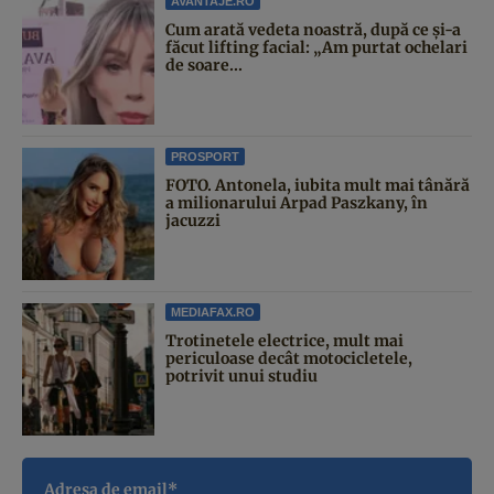
AVANTAJE.RO
Cum arată vedeta noastră, după ce și-a
făcut lifting facial: „Am purtat ochelari
de soare...
PROSPORT
FOTO. Antonela, iubita mult mai tânără
a milionarului Arpad Paszkany, în
jacuzzi
MEDIAFAX.RO
Trotinetele electrice, mult mai
periculoase decât motocicletele,
potrivit unui studiu
Adresa de email*