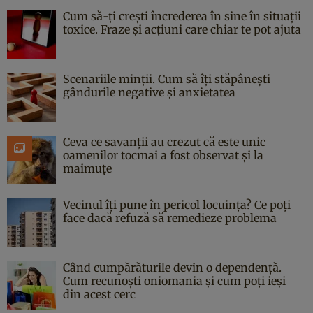
Cum să-ți crești încrederea în sine în situații
toxice. Fraze și acțiuni care chiar te pot ajuta
Scenariile minții. Cum să îți stăpânești
gândurile negative și anxietatea
Ceva ce savanții au crezut că este unic
oamenilor tocmai a fost observat și la
maimuțe
Vecinul îți pune în pericol locuința? Ce poți
face dacă refuză să remedieze problema
Când cumpărăturile devin o dependență.
Cum recunoști oniomania și cum poți ieși
din acest cerc