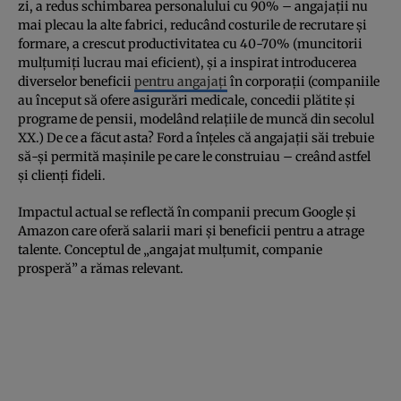
zi, a redus schimbarea personalului cu 90% – angajații nu
mai plecau la alte fabrici, reducând costurile de recrutare și
formare, a crescut productivitatea cu 40-70% (muncitorii
mulțumiți lucrau mai eficient), și a inspirat introducerea
diverselor beneficii
pentru angajați
în corporații (companiile
au început să ofere asigurări medicale, concedii plătite și
programe de pensii, modelând relațiile de muncă din secolul
XX.) De ce a făcut asta? Ford a înțeles că angajații săi trebuie
să-și permită mașinile pe care le construiau – creând astfel
și clienți fideli.
Impactul actual se reflectă în companii precum Google și
Amazon care oferă salarii mari și beneficii pentru a atrage
talente. Conceptul de „angajat mulțumit, companie
prosperă” a rămas relevant.