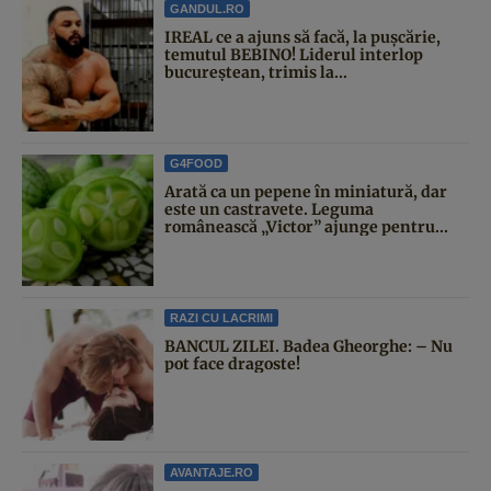
GANDUL.RO
IREAL ce a ajuns să facă, la pușcărie,
temutul BEBINO! Liderul interlop
bucureștean, trimis la...
G4FOOD
Arată ca un pepene în miniatură, dar
este un castravete. Leguma
românească „Victor” ajunge pentru...
RAZI CU LACRIMI
BANCUL ZILEI. Badea Gheorghe: – Nu
pot face dragoste!
AVANTAJE.RO