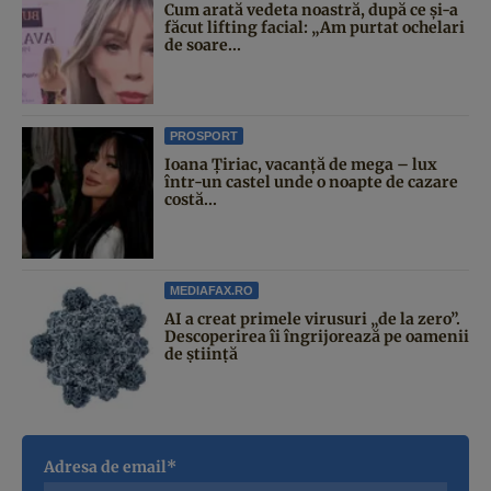
Cum arată vedeta noastră, după ce și-a
făcut lifting facial: „Am purtat ochelari
de soare...
PROSPORT
Ioana Țiriac, vacanță de mega – lux
într-un castel unde o noapte de cazare
costă...
MEDIAFAX.RO
AI a creat primele virusuri „de la zero”.
Descoperirea îi îngrijorează pe oamenii
de știință
Adresa de email*