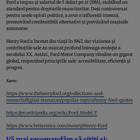
Ford a impus și salariul de 5 dolari pe zi (1914), stabilind un
standard pentru drepturile muncitorilor. Deși controversat
pentru unele opinii politice, a avut o influență imensă,
promovând combustibili alternativi și prevăzând mașinile
autonome.
Henry Ford a încetat din viață în 1947, dar viziunea și
contribuțiile sale au marcat profund întreaga evoluție a
secolului XX. Astăzi, Ford Motor Company rămâne un gigant
global, respectând principiile sale: accesibilitate, eficiență și
progres.
Surse:
https://www.thehenryford.org/collections-and-
research/digital-resources/popular-topics/henry-ford-quotes
https://en.wikipedia.org/wiki/Ford_Model_T
https://www.britannica.com/money/Henry-Ford
Vă mai recomandăm să citiți și: