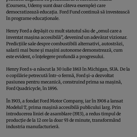
(Coursera, Udemy sunt doar câteva exemple) care
democratizează educația. Ford Fund continuă să investească
în programe educaționale.
Henry Ford a depășit cu mult statutul său de „omul care a
inventat mașina accesibilă”, devenind un adevărat vizionar.
Predicțiile sale despre combustibili alternativi, autostrăzi,
salarii mai bune și mașini autonome demonstrează, cum
este evident, o înțelegere profundă a progresului.
Henry Ford s-a născut la 30 iulie 1863 în Michigan, SUA. De la
o copilărie petrecută într-o fermă, Ford și-a dezvoltat
pasiunea pentru mecanică, construind prima sa mașină,
Ford Quadricycle, în 1896.
În 1903, a fondat Ford Motor Company, iar în 1908 a lansat
Modelul T, prima mașină accesibilă publicului larg. Prin
introducerea liniei de asamblare (1913), a redus timpul de
producție de la 12 ore la doar 93 de minute, transformând
industria manufacturieră.