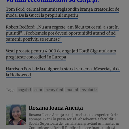
Tom Ford, cel mai renumit regizor din branșa creatorilor de
modă. De la Gucci la propriul imperiu
Robert Redford: „Nu am regrete, am făcut tot ce mi-a stat în
putință”. „Problemele pot deveni oportunități atunci când
oamenii potriviți se reunesc”
Vești proaste pentru 4.000 de angajați Ford! Gigantul auto
pregătește concedieri în Europa
Harrison Ford, de la dulgher la star de cinema. Meseriașul de
la Hollywood
Tags:
angajati
auto
henry ford
masini
revolutie
Roxana Ioana Ancuța
Roxana-Ioana Ancuța este jurnalist cu o experiență de
aproape 15 ani în presa scrisă. Absolventă a facultății
Școala Superioară de Jurnalistică și având un master în
Comunicare și Relații Publice, îi place foarte mult să