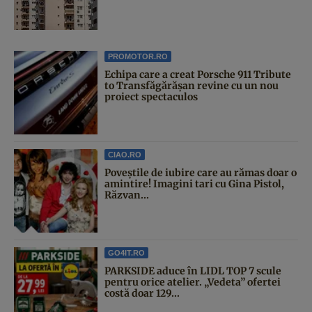
PROMOTOR.RO
Echipa care a creat Porsche 911 Tribute
to Transfăgărășan revine cu un nou
proiect spectaculos
CIAO.RO
Poveştile de iubire care au rămas doar o
amintire! Imagini tari cu Gina Pistol,
Răzvan...
GO4IT.RO
PARKSIDE aduce în LIDL TOP 7 scule
pentru orice atelier. „Vedeta” ofertei
costă doar 129...