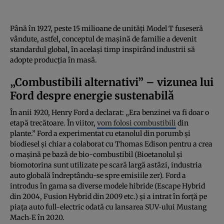
Până în 1927, peste 15 milioane de unități Model T fuseseră
vândute, astfel, conceptul de mașină de familie a devenit
standardul global, în același timp inspirând industrii să
adopte producția în masă.
„Combustibili alternativi” – vizunea lui
Ford despre energie sustenabilă
În anii 1920, Henry Ford a declarat: „Era benzinei va fi doar o
etapă trecătoare. În viitor,
vom folosi combustibili
din
plante.” Ford a experimentat cu etanolul din porumb și
biodiesel și chiar a colaborat cu Thomas Edison pentru a crea
o mașină pe bază de bio-combustibil (Bioetanolul și
biomotorina sunt utilizate pe scară largă astăzi, industria
auto globală îndreptându-se spre emisiile zer). Ford a
introdus în gama sa diverse modele hibride (Escape Hybrid
din 2004, Fusion Hybrid din 2009 etc.) și a intrat în forță pe
piața auto full-electric odată cu lansarea SUV‑ului Mustang
Mach‑E în 2020.