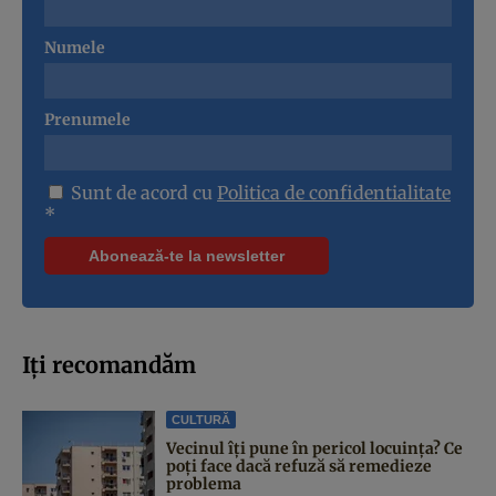
Numele
Prenumele
Sunt de acord cu
Politica de confidentialitate
*
Iți recomandăm
CULTURĂ
Vecinul îți pune în pericol locuința? Ce
poți face dacă refuză să remedieze
problema