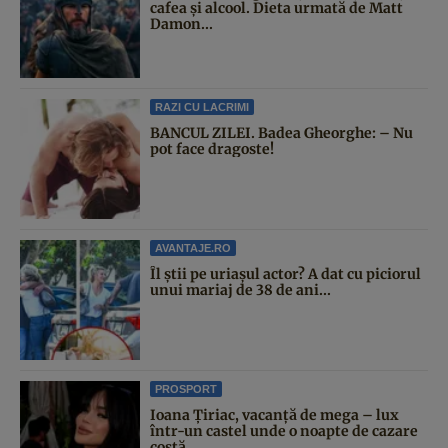
cafea și alcool. Dieta urmată de Matt
Damon...
RAZI CU LACRIMI
BANCUL ZILEI. Badea Gheorghe: – Nu
pot face dragoste!
AVANTAJE.RO
Îl știi pe uriașul actor? A dat cu piciorul
unui mariaj de 38 de ani...
PROSPORT
Ioana Țiriac, vacanță de mega – lux
într-un castel unde o noapte de cazare
costă...