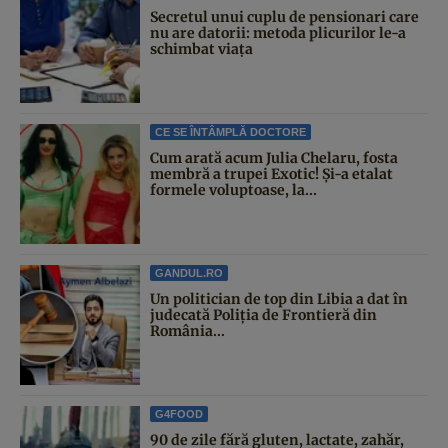
Secretul unui cuplu de pensionari care
nu are datorii: metoda plicurilor le-a
schimbat viața
CE SE ÎNTÂMPLĂ DOCTORE
Cum arată acum Julia Chelaru, fosta
membră a trupei Exotic! Și-a etalat
formele voluptoase, la...
GANDUL.RO
Un politician de top din Libia a dat în
judecată Poliția de Frontieră din
România...
G4FOOD
90 de zile fără gluten, lactate, zahăr,