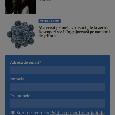
MEDIAFAX.RO
AI a creat primele virusuri „de la zero”.
Descoperirea îi îngrijorează pe oamenii
de știință
Adresa de email*
Numele
Prenumele
Sunt de acord cu
Politica de confidentialitate