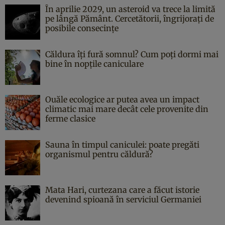
În aprilie 2029, un asteroid va trece la limită
pe lângă Pământ. Cercetătorii, îngrijorați de
posibile consecințe
Căldura îți fură somnul? Cum poți dormi mai
bine în nopțile caniculare
Ouăle ecologice ar putea avea un impact
climatic mai mare decât cele provenite din
ferme clasice
Sauna în timpul caniculei: poate pregăti
organismul pentru căldură?
Mata Hari, curtezana care a făcut istorie
devenind spioană în serviciul Germaniei