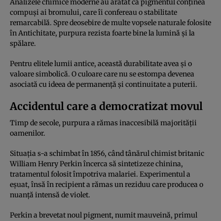
Analizele chimice moderne au arătat că pigmentul conținea
compuși ai bromului, care îi confereau o stabilitate
remarcabilă. Spre deosebire de multe vopsele naturale folosite
în Antichitate, purpura rezista foarte bine la lumină și la
spălare.
Pentru elitele lumii antice, această durabilitate avea și o
valoare simbolică. O culoare care nu se estompa devenea
asociată cu ideea de permanență și continuitate a puterii.
Accidentul care a democratizat movul
Timp de secole, purpura a rămas inaccesibilă majorității
oamenilor.
Situația s-a schimbat în 1856, când tânărul chimist britanic
William Henry Perkin încerca să sintetizeze chinina,
tratamentul folosit împotriva malariei. Experimentul a
eșuat, însă în recipient a rămas un reziduu care producea o
nuanță intensă de violet.
Perkin a brevetat noul pigment, numit mauveină, primul