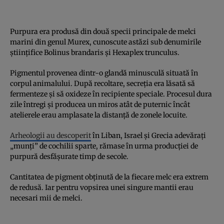
Purpura era produsă din două specii principale de melci
marini din genul Murex, cunoscute astăzi sub denumirile
științifice Bolinus brandaris și Hexaplex trunculus.
Pigmentul provenea dintr-o glandă minusculă situată în
corpul animalului. După recoltare, secreția era lăsată să
fermenteze și să oxideze în recipiente speciale. Procesul dura
zile întregi și producea un miros atât de puternic încât
atelierele erau amplasate la distanță de zonele locuite.
Arheologii au descoperit
în Liban, Israel și Grecia adevărați
„munți” de cochilii sparte, rămase în urma producției de
purpură desfășurate timp de secole.
Cantitatea de pigment obținută de la fiecare melc era extrem
de redusă. Iar pentru vopsirea unei singure mantii erau
necesari mii de melci.