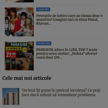
CIAO.RO
Poveştile de iubire care au rămas doar o
amintire! Imagini tari cu Gina Pistol,
Răzvan...
GO4IT.RO
PARKSIDE aduce în LIDL TOP 7 scule
pentru orice atelier. „Vedeta” ofertei
costă doar 129...
Cele mai noi articole
Vecinul îți pune în pericol locuința? Ce poți
face dacă refuză să remedieze problema