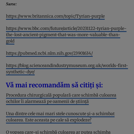
Surse:
https://www.britannica.com/topic/Tyrian-purple
https://www.bbc.com/future/article/20231122-tyrian-purple-
the-lost-ancient-pigment-that-was-more-valuable-than-
gold
https://pubmed.ncbi.nlm.nih.gov/23901634/
https://blog.scienceandindustrymuseum.org.uk/worlds-first-
synthetic-dye/
Vă mai recomandăm să citiți și:
Procedura chirurgicală populară care schimbă culoarea
ochilor îi alarmează pe oamenii de știință
Una dintre cele mai mari stele cunoscute și-a schimbat
culoarea. Este aceasta pe cale să explodeze?
O vopsea care-și schimbă culoarea ar putea schimba