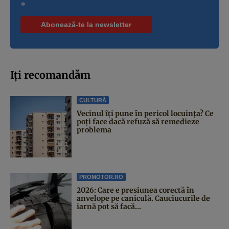
*
Iți recomandăm
CULTURĂ
Vecinul îți pune în pericol locuința? Ce
poți face dacă refuză să remedieze
problema
PROMOTOR.RO
2026: Care e presiunea corectă în
anvelope pe caniculă. Cauciucurile de
iarnă pot să facă...