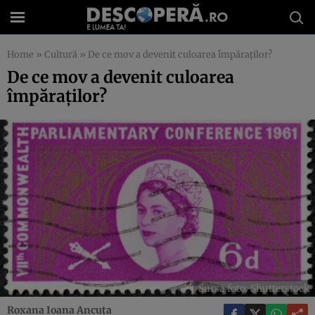
Home
»
Cultură
»
De ce mov a devenit culoarea împăraților?
De ce mov a devenit culoarea
împăraților?
Sursa foto: Shutterstock
Roxana Ioana Ancuța