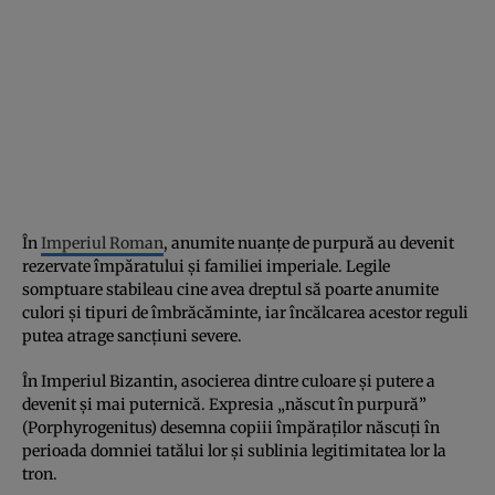
În
Imperiul Roman
, anumite nuanțe de purpură au devenit
rezervate împăratului și familiei imperiale. Legile
somptuare stabileau cine avea dreptul să poarte anumite
culori și tipuri de îmbrăcăminte, iar încălcarea acestor reguli
putea atrage sancțiuni severe.
În Imperiul Bizantin, asocierea dintre culoare și putere a
devenit și mai puternică. Expresia „născut în purpură”
(Porphyrogenitus) desemna copiii împăraților născuți în
perioada domniei tatălui lor și sublinia legitimitatea lor la
tron.