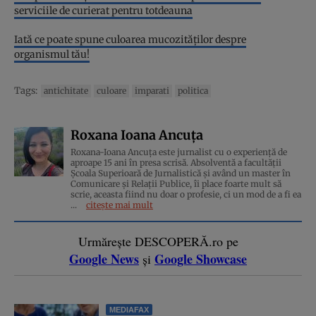
serviciile de curierat pentru totdeauna
Iată ce poate spune culoarea mucozităților despre
organismul tău!
Tags:
antichitate
culoare
imparati
politica
Roxana Ioana Ancuța
Roxana-Ioana Ancuța este jurnalist cu o experiență de
aproape 15 ani în presa scrisă. Absolventă a facultății
Școala Superioară de Jurnalistică și având un master în
Comunicare și Relații Publice, îi place foarte mult să
scrie, aceasta fiind nu doar o profesie, ci un mod de a fi ea
...
citește mai mult
Urmărește DESCOPERĂ.ro pe
Google News
Google Showcase
și
MEDIAFAX