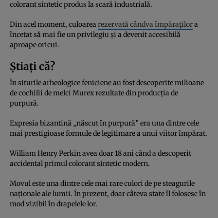
colorant sintetic produs la scară industrială.
Din acel moment, culoarea
rezervată cândva împăraților
a
încetat să mai fie un privilegiu și a devenit accesibilă
aproape oricui.
Știați că?
În siturile arheologice feniciene au fost descoperite milioane
de cochilii de melci Murex rezultate din producția de
purpură.
Expresia bizantină „născut în purpură” era una dintre cele
mai prestigioase formule de legitimare a unui viitor împărat.
William Henry Perkin avea doar 18 ani când a descoperit
accidental primul colorant sintetic modern.
Movul este una dintre cele mai rare culori de pe steagurile
naționale ale lumii. În prezent, doar câteva state îl folosesc în
mod vizibil în drapelele lor.