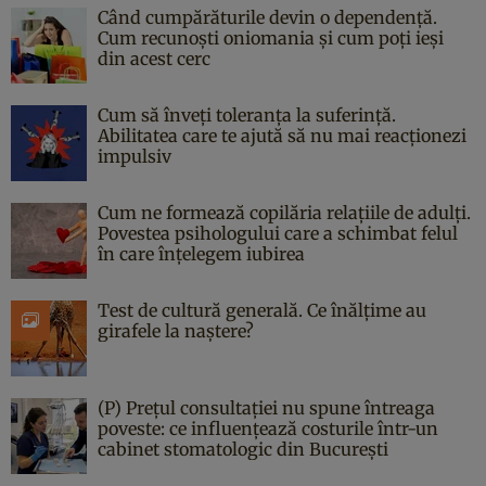
Când cumpărăturile devin o dependență.
Cum recunoști oniomania și cum poți ieși
din acest cerc
Cum să înveți toleranța la suferință.
Abilitatea care te ajută să nu mai reacționezi
impulsiv
Cum ne formează copilăria relațiile de adulți.
Povestea psihologului care a schimbat felul
în care înțelegem iubirea
Test de cultură generală. Ce înălțime au
girafele la naștere?
(P) Prețul consultației nu spune întreaga
poveste: ce influențează costurile într-un
cabinet stomatologic din București