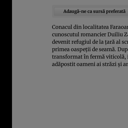
Adaugă-ne ca sursă preferată
Conacul din localitatea Faraoan
cunoscutul romancier Duiliu Za
devenit refugiul de la ţară al scr
primea oaspeţii de seamă. După
transformat în fermă viticolă, i
adăpostit oameni ai străzi şi a