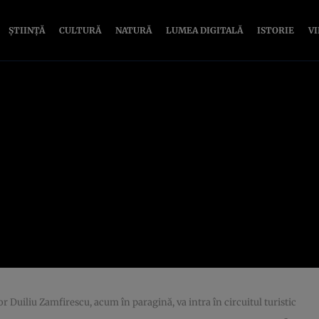
ȘTIINȚĂ
CULTURĂ
NATURĂ
LUMEA DIGITALĂ
ISTORIE
V
or Duiliu Zamfirescu, acum în paragină, va intra în circuitul turistic