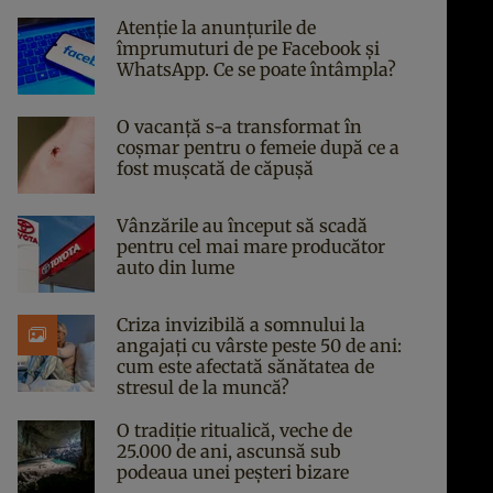
Atenție la anunțurile de
împrumuturi de pe Facebook și
WhatsApp. Ce se poate întâmpla?
O vacanță s-a transformat în
coșmar pentru o femeie după ce a
fost mușcată de căpușă
Vânzările au început să scadă
pentru cel mai mare producător
auto din lume
Criza invizibilă a somnului la
angajați cu vârste peste 50 de ani:
cum este afectată sănătatea de
stresul de la muncă?
O tradiție ritualică, veche de
25.000 de ani, ascunsă sub
podeaua unei peșteri bizare