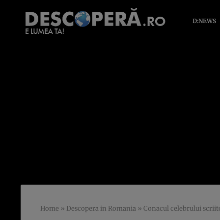
D:NEWS
Home
»
Descopera in Romania
»
Conacul celebrului scriit