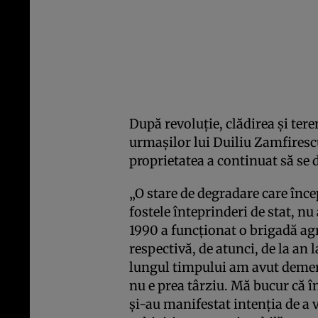
După revoluţie, clădirea şi tere
urmaşilor lui Duiliu Zamfirescu,
proprietatea a continuat să se 
„O stare de degradare care înce
fostele înteprinderi de stat, n
1990 a funcţionat o brigadă ag
respectivă, de atunci, de la an 
lungul timpului am avut demers
nu e prea târziu. Mă bucur că în
şi-au manifestat intenţia de a 