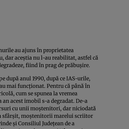
nurile au ajuns în proprietatea
 dar aceştia nu l-au reabilitat, astfel că
degradeze, fiind în prag de prăbuşire.
pe după anul 1990, după ce IAS-urile,
u au mai funcţionat. Pentru că până în
ricolă, cum se spunea la vremea
la an acest imobil s-a degradat. De-a
uri cu unii moştenitori, dar niciodată
 sfârşit, moştenitorii marelui scriitor
vinde şi Consiliul Judeţean de a