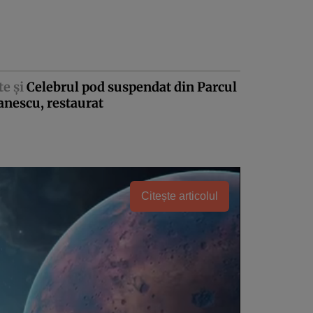
te şi
Celebrul pod suspendat din Parcul
nescu, restaurat
Citește articolul