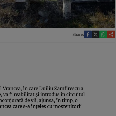
Share:
l Vrancea, în care Duiliu Zamfirescu a
va fi reabilitat şi introdus în circuitul
înconjurată de vii, ajunsă, în timp, o
ancea care s-a înţeles cu moştenitorii