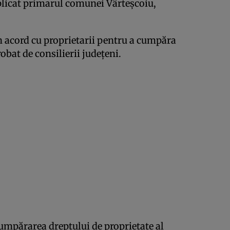
xplicat primarul comunei Vârteşcoiu,
n acord cu proprietarii pentru a cumpăra
bat de consilierii judeţeni.
umpărarea dreptului de proprietate al