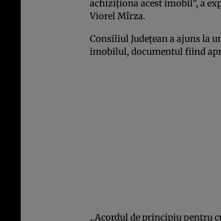
achiziţiona acest imobil”, a e
Viorel Mîrza.
Consiliul Judeţean a ajuns la u
imobilul, documentul fiind apro
„Acordul de principiu pentru c