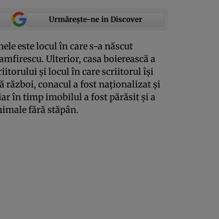
Urmărește-ne in Discover
ele este locul în care s-a născut
mfirescu. Ulterior, casa boierească a
iitorului şi locul în care scriitorul îşi
 război, conacul a fost naţionalizat şi
ar în timp imobilul a fost părăsit şi a
nimale fără stăpân.