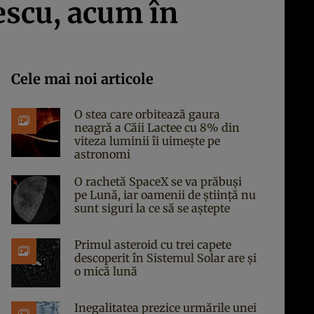
escu, acum în
Cele mai noi articole
O stea care orbitează gaura
neagră a Căii Lactee cu 8% din
viteza luminii îi uimește pe
astronomi
O rachetă SpaceX se va prăbuși
pe Lună, iar oamenii de știință nu
sunt siguri la ce să se aștepte
Primul asteroid cu trei capete
descoperit în Sistemul Solar are și
o mică lună
Inegalitatea prezice urmările unei