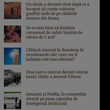
Un tânăr a devenit viral după ce a
început să curețe voluntar
graffiti-urile de pe clădirile
istorice din Roma
De ce este bine să limităm
consumul de zahăr înainte de
vârsta de 2 ani?
Căldură intensă în România în
următoarele zile: care vor fi
județele cele mai afectate?
Ziua care a marcat decisiv istoria
lumii: Hitler a devenit Führer
Amazon și Nvidia, în competiție
directă pe piața cipurilor de
Inteligență Artificială