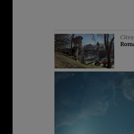
Citeş
Roma