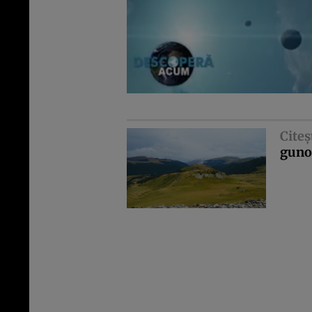
Citeş
guno