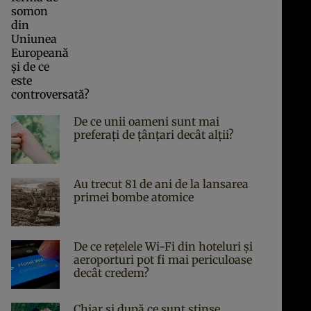
De ce unii oameni sunt mai
preferați de țânțari decât alții?
Au trecut 81 de ani de la lansarea
primei bombe atomice
De ce rețelele Wi-Fi din hoteluri și
aeroporturi pot fi mai periculoase
decât credem?
Chiar și după ce sunt stinse,