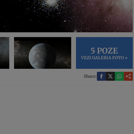
5 POZE
VEZI GALERIA FOTO »
Share: