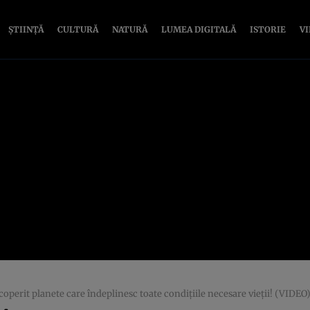
ȘTIINȚĂ
CULTURĂ
NATURĂ
LUMEA DIGITALĂ
ISTORIE
V
coperit planete care îndeplinesc toate condiţiile necesare vieţii! (VIDEO