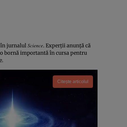
Science
 în jurnalul
. Experţii anunţă că
 o bornă importantă în cursa pentru
e.
Citește articolul