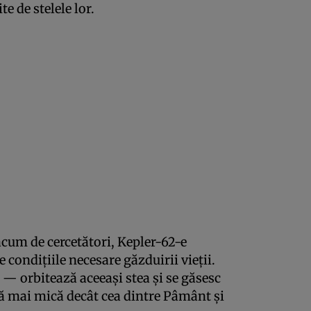
te de stelele lor.
acum de cercetători, Kepler-62-e
e condiţiile necesare găzduirii vieţii.
— orbitează aceeaşi stea şi se găsesc
ţă mai mică decât cea dintre Pâmânt şi