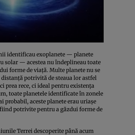
mii identificau exoplanete — planete
ru solar — acestea nu îndeplineau toate
zdui forme de viaţă. Multe planete nu se
distanţă potrivită de steaua lor astfel
ici prea rece, ci ideal pentru existenţa
m, toate planetele identificate în zonele
ai probabil, aceste planete erau uriaşe
fiind potrivite pentru a găzdui forme de
siunile Terrei descoperite până acum