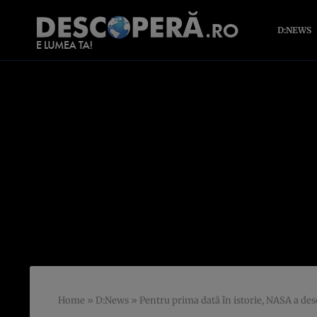
D:NEWS
Home
»
D:News
»
Pentru prima dată în istorie, NASA a des