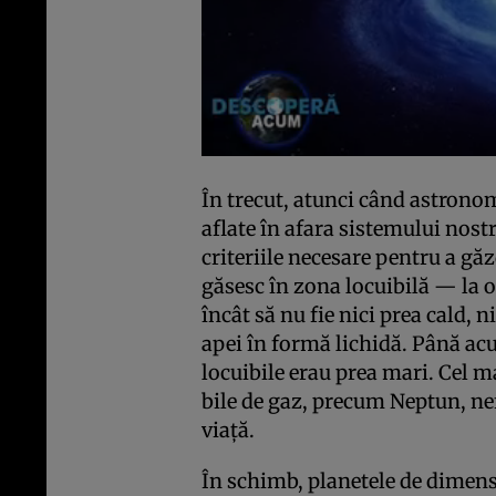
În trecut, atunci când astrono
aflate în afara sistemului nost
criteriile necesare pentru a gă
găsesc în zona locuibilă — la o 
încât să nu fie nici prea cald, n
apei în formă lichidă. Până acu
locuibile erau prea mari. Cel m
bile de gaz, precum Neptun, ne
viaţă.
În schimb, planetele de dimen