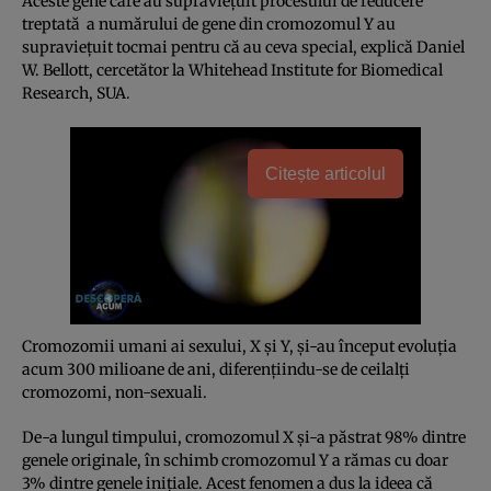
Aceste gene care au supravieţuit procesului de reducere
treptată a numărului de gene din cromozomul Y au
supravieţuit tocmai pentru că au ceva special, explică Daniel
W. Bellott, cercetător la Whitehead Institute for Biomedical
Research, SUA.
Citește articolul
Cromozomii umani ai sexului, X şi Y, şi-au început evoluţia
acum 300 milioane de ani, diferenţiindu-se de ceilalţi
cromozomi, non-sexuali.
De-a lungul timpului, cromozomul X şi-a păstrat 98% dintre
genele originale, în schimb cromozomul Y a rămas cu doar
3% dintre genele iniţiale. Acest fenomen a dus la ideea că