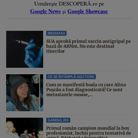
Urmărește DESCOPERĂ.ro pe
Google News
Google Showcase
și
MEDIAFAX
SUA aprobă primul vaccin antigripal pe
bază de ARNm. Nu este destinat
tinerilor
CE SE ÎNTÂMPLĂ DOCTORE
Cum se manifestă boala cu care Alina
Pușcău a fost diagnosticată! Ce sunt
metastazele osoase,...
GANDUL.RO
Primul român campion mondial la box
profesionist, închis pentru tentativă de
crimă. Bărbatul a înjunghiat...