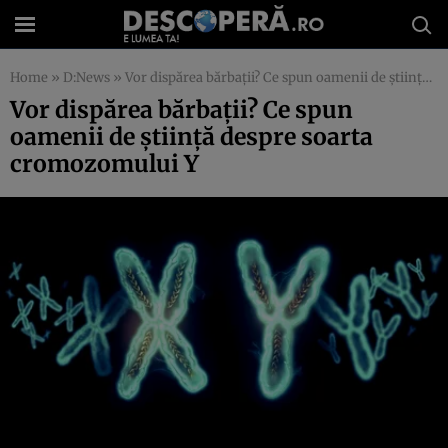
Home
»
D:News
»
Vor dispărea bărbaţii? Ce spun oamenii de ştiinţă despre soarta cromozomului Y
Vor dispărea bărbaţii? Ce spun
oamenii de ştiinţă despre soarta
cromozomului Y