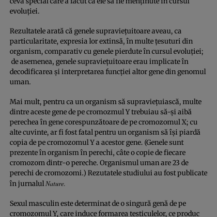
ceva special care a făcut ca ele să fie menţinute în cursul
evoluţiei.
Rezultatele arată că genele supravieţuitoare aveau, ca
particularitate, expresia lor extinsă, în multe ţesuturi din
organism, comparativ cu genele pierdute în cursul evoluţiei;
de asemenea, genele supravieţuitoare erau implicate în
decodificarea şi interpretarea funcţiei altor gene din genomul
uman.
Mai mult, pentru ca un organism să supravieţuiască, multe
dintre aceste gene de pe cromozmul Y trebuiau să-şi aibă
perechea în gene corespunzătoare de pe cromozomul X; cu
alte cuvinte, ar fi fost fatal pentru un organism să îşi piardă
copia de pe cromozomul Y a acestor gene. (Genele sunt
prezente în organism în perechi, câte o copie de fiecare
cromozom dintr-o pereche. Organismul uman are 23 de
perechi de cromozomi.) Rezutatele studiului au fost publicate
Nature.
în jurnalul
Sexul masculin este determinat de o singură genă de pe
cromozomul Y, care induce formarea testiculelor, ce produc