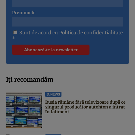
Prenumele
Sunt de acord cu
Politica de confidentialitate
*
Iți recomandăm
D:NEWS
Rusia rămâne fără televizoare după ce
singurul producător autohton a intrat
în faliment