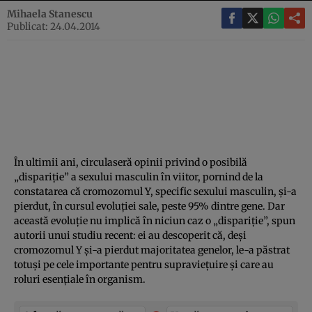
Mihaela Stanescu
Publicat: 24.04.2014
În ultimii ani, circulaseră opinii privind o posibilă
„dispariţie” a sexului masculin în viitor, pornind de la
constatarea că cromozomul Y, specific sexului masculin, şi-a
pierdut, în cursul evoluţiei sale, peste 95% dintre gene. Dar
această evoluţie nu implică în niciun caz o „dispariţie”, spun
autorii unui studiu recent: ei au descoperit că, deşi
cromozomul Y şi-a pierdut majoritatea genelor, le-a păstrat
totuşi pe cele importante pentru supravieţuire şi care au
roluri esenţiale în organism.