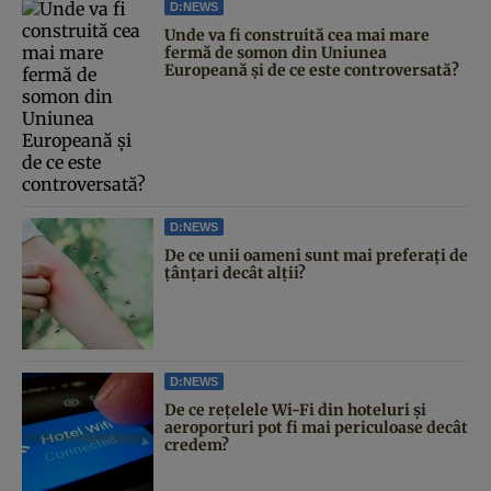
D:NEWS
Unde va fi construită cea mai mare
fermă de somon din Uniunea
Europeană și de ce este controversată?
D:NEWS
De ce unii oameni sunt mai preferați de
țânțari decât alții?
D:NEWS
De ce rețelele Wi-Fi din hoteluri și
aeroporturi pot fi mai periculoase decât
credem?