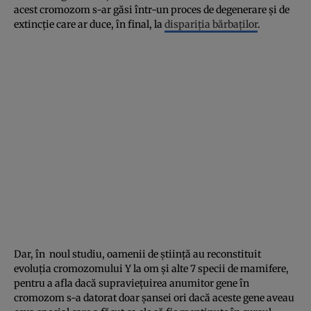
acest cromozom s-ar găsi într-un proces de degenerare şi de
extincţie care ar duce, în final, la
dispariţia bărbaţilor
.
Dar, în noul studiu, oamenii de ştiinţă au reconstituit
evoluţia cromozomului Y la om şi alte 7 specii de mamifere,
pentru a afla dacă supravieţuirea anumitor gene în
cromozom s-a datorat doar şansei ori dacă aceste gene aveau