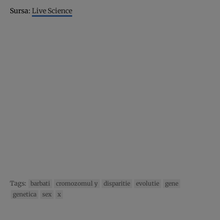
Sursa:
Live Science
Tags:
barbati
cromozomul y
disparitie
evolutie
gene
genetica
sex
x