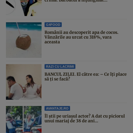
G4FOOD
Românii au descoperit apa de cocos.
Vânzările au urcat cu 318%, vara
aceasta
RAZI CU LACRIMI
BANCUL ZILEI. El către ea: – Ce îți place
să ți se facă?
AVANTAJE.RO
Îl știi pe uriașul actor? A dat cu piciorul
unui mariaj de 38 de ani...