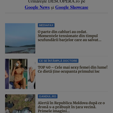
Urmărește DESCOPERĂ.ro pe
Google News
Google Showcase
și
MEDIAFAX
O parte din cabluri au cedat.
Momentele tensionate din timpul
scufundării barjelor care au salvat...
CE SE ÎNTÂMPLĂ DOCTORE
TOP 40 – Cele mai sexy femei din lume!
Ce dietă ține ocupanta primului loc
GANDUL.RO
Alertă în Republica Moldova după ce o
dronă s-a prăbușit în țara vecină.
Primele imagini...