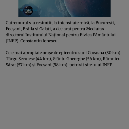
Cutremurul s-a resimţit, la intensitate mică, la Bucureşti,
Focşani, Brăila şi Galaţi, a declarat pentru Mediafax
directorul Institutului Naţional pentru Fizica Pământului
(INFP), Constantin Ionescu.
Cele mai apropiate oraşe de epicentru sunt Covasna (30 km),
Târgu Secuiesc (44 km), Sfântu Gheorghe (56 km), Râmnicu
Sărat (57 km) şi Focşani (58 km), potrivit site-ului INFP.