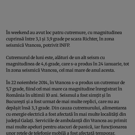
În weekend au avut loc patru cutremure, cu magnitudinea
cuprinsă între 3,1 şi 3,9 grade pe scara Richter, în zona
seismică Vrancea, potrivit INFP.
Cutremurul de luni este, alături de un alt seism cu
magnitudinea de 4,6 grade, care s-a produs în 24 ianuarie, tot
în zona seismică Vrancea, cel mai mare de anul acesta.
În 22 noiembrie 2014, în Vrancea s-a produs un cutremur de
5,7 grade, fiind cel mai mare ca magnitudine înregistrat în
România în ultimii 10 ani. Seismul a fost simţit şi în
Bucureşti şi a fost urmat de mai multe replici, care nu au
depăşit însă 3,3 grade. Din cauza cutremurului, alimentarea
cu energie electrică a fost afectată în mai multe localităţi din
judeţul Galaţi. Serviciile de ambulanţă din Vrancea au primit
mai multe apeluri pentru atacuri de panică, iar funcţionarea
unor reţele de telefonie mobilă a fost afectată temporar.