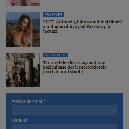
PROSPORT
FOTO. Antonela, iubita mult mai tânără
a milionarului Arpad Paszkany, în
jacuzzi
MEDIAFAX.RO
Trotinetele electrice, mult mai
periculoase decât motocicletele,
potrivit unui studiu
Adresa de email*
Numele