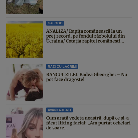
G4FOOD
ANALIZĂ/ Rapița românească la un
preț record, pe fondul războiului din
Ucraina/ Cotația rapiței românești...
RAZI CU LACRIMI
BANCUL ZILEI. Badea Gheorghe: – Nu
pot face dragoste!
AVANTAJE.RO
Cum arată vedeta noastră, după ce și-a
făcut lifting facial: „Am purtat ochelari
de soare...