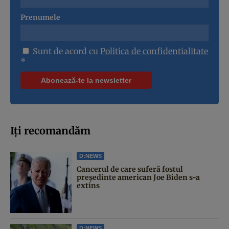
Prenumele
Sunt de acord cu
Politica de confidentialitate
*
Iți recomandăm
D:NEWS
Cancerul de care suferă fostul
președinte american Joe Biden s-a
extins
D:NEWS