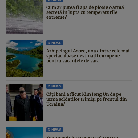
Cum ar putea fi apa de ploaie o armă
secretă în lupta cu temperaturile
extreme?
D:NEWS
Arhipelagul Azore, una dintre cele mai
spectaculoase destinații europene
pentru vacanțele de vară
D:NEWS
Câți bani a făcut Kim Jong Un de pe
urma soldaților trimiși pe frontul din
Ucraina?
D:NEWS
Suplimentele cu omega-3, o mare