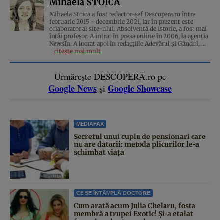
Mihaela STOICA
Mihaela Stoica a fost redactor-șef Descopera.ro între
februarie 2015 - decembrie 2021, iar în prezent este
colaborator al site-ului. Absolventă de Istorie, a fost mai
întâi profesor. A intrat în presa online în 2006, la agenţia
NewsIn. A lucrat apoi în redacţiile Adevărul şi Gândul, ...
citește mai mult
Urmărește DESCOPERĂ.ro pe
Google News
Google Showcase
și
MEDIAFAX
Secretul unui cuplu de pensionari care
nu are datorii: metoda plicurilor le-a
schimbat viața
CE SE ÎNTÂMPLĂ DOCTORE
Cum arată acum Julia Chelaru, fosta
membră a trupei Exotic! Și-a etalat