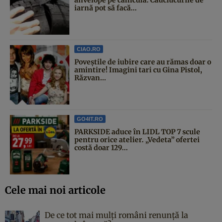
iarnă pot să facă...
CIAO.RO
Poveştile de iubire care au rămas doar o
amintire! Imagini tari cu Gina Pistol,
Răzvan...
GO4IT.RO
PARKSIDE aduce în LIDL TOP 7 scule
pentru orice atelier. „Vedeta” ofertei
costă doar 129...
Cele mai noi articole
De ce tot mai mulți români renunță la