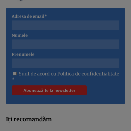
Adresa de email*
Numele
Prenumele
Sunt de acord cu
Politica de confidentialitate
*
Iți recomandăm