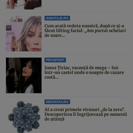
AVANTAJE.RO
Cum arată vedeta noastră, după ce și-a
făcut lifting facial: „Am purtat ochelari
de soare...
PROSPORT
Ioana Țiriac, vacanță de mega – lux
într-un castel unde o noapte de cazare
costă...
MEDIAFAX.RO
AI a creat primele virusuri „de la zero”.
Descoperirea îi îngrijorează pe oamenii
de știință