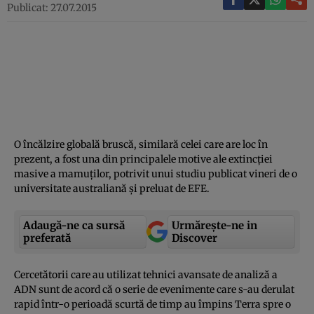
Publicat: 27.07.2015
O încălzire globală bruscă, similară celei care are loc în
prezent, a fost una din principalele motive ale extincţiei
masive a mamuţilor, potrivit unui studiu publicat vineri de o
universitate australiană şi preluat de EFE.
Adaugă-ne ca sursă
Urmărește-ne in
preferată
Discover
Cercetătorii care au utilizat tehnici avansate de analiză a
ADN sunt de acord că o serie de evenimente care s-au derulat
rapid într-o perioadă scurtă de timp au împins Terra spre o