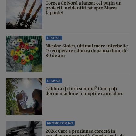
Coreea de Nord a lansat cel puțin un
proiectil neidentificat spre Marea
Japoniei
D:NEWS
Nicolae Stoica, ultimul mare interbelic.
O recuperare istorică după mai bine de
80 de ani
D:NEWS
Căldura îți fură somnul? Cum poți
dormi mai bine în nopțile caniculare
PROMOTOR.RO
2026: Care e presiunea corectă în
anvelope pe caniculă. Cauciucurile de