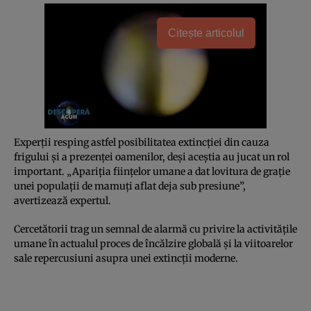
Citește articolul
Experţii resping astfel posibilitatea extincţiei din cauza
frigului şi a prezenţei oamenilor, deşi aceştia au jucat un rol
important. „Apariţia fiinţelor umane a dat lovitura de graţie
unei populaţii de mamuţi aflat deja sub presiune”,
avertizează expertul.
Cercetătorii trag un semnal de alarmă cu privire la activităţile
umane în actualul proces de încălzire globală şi la viitoarelor
sale repercusiuni asupra unei extincţii moderne.