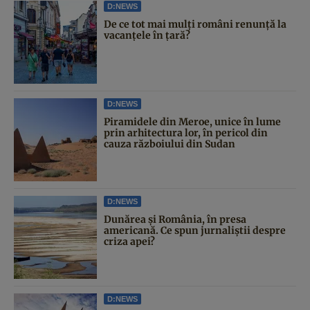
D:NEWS
De ce tot mai mulți români renunță la
vacanțele în țară?
D:NEWS
Piramidele din Meroe, unice în lume
prin arhitectura lor, în pericol din
cauza războiului din Sudan
D:NEWS
Dunărea și România, în presa
americană. Ce spun jurnaliștii despre
criza apei?
D:NEWS