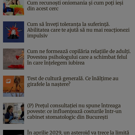
Cum recunoști oniomania și cum poți ieși
din acest cerc
Cum să înveți toleranța la suferință.
Abilitatea care te ajută să nu mai reacționezi
impulsiv
Cum ne formează copilăria relațiile de adulți.
Povestea psihologului care a schimbat felul
în care înțelegem iubirea
Test de cultură generală. Ce înălțime au
girafele la naștere?
(P) Prețul consultației nu spune întreaga
poveste: ce influențează costurile într-un
cabinet stomatologic din București
În aprilie 2029, un asteroid va trece la limită