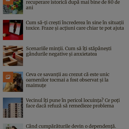
recuperare istorică după mai bine de 80 de
ani
Cum să-ți crești încrederea în sine în situații
toxice. Fraze și acțiuni care chiar te pot ajuta
Scenariile minții. Cum să îți stăpânești
gândurile negative și anxietatea
Ceva ce savanții au crezut că este unic
oamenilor tocmai a fost observat și la
maimuțe
Vecinul îți pune în pericol locuința? Ce poți
face dacă refuză să remedieze problema
Când cumpărăturile devin o dependență.