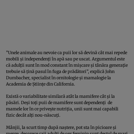
”Unele animale au nevoie ca puii lor să devină cât mai repede
mobili şi independenţi în apă sau pe uscat. Argumentul este
că adulţii sunt în mod constant în mişcare şi tânăra generaţie
trebuie să ţină pasul în fuga de prădători”, explică John
Dumbacher, specialist în ornitologie şi mamalogie la
Academia de Ştiinţe din California.
Există o variabilitate similară atât la mamifere cât şi la
păsări. Deşi toţi puii de mamifere sunt dependenţi de
mamele lor în ce priveşte nutriţia, unii sunt mai capabili
fizic decât alţi nou-născuţi.
Mânjii, la scurt timp după naştere, pot sta în picioare şi
merge, deoarece caii adulţi de sex feminin sunt destul de mari