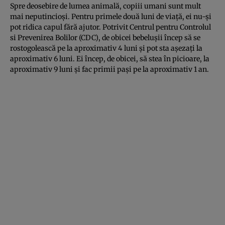
Spre deosebire de lumea animală, copiii umani sunt mult
mai neputincioşi. Pentru primele două luni de viaţă, ei nu-şi
pot ridica capul fără ajutor. Potrivit Centrul pentru Controlul
si Prevenirea Bolilor (CDC), de obicei bebeluşii încep să se
rostogolească pe la aproximativ 4 luni şi pot sta aşezaţi la
aproximativ 6 luni. Ei încep, de obicei, să stea în picioare, la
aproximativ 9 luni şi fac primii paşi pe la aproximativ 1 an.