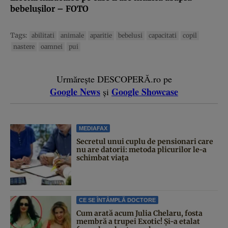
bebeluşilor – FOTO
Tags:
abilitati
animale
aparitie
bebelusi
capacitati
copil
nastere
oamnei
pui
Urmărește DESCOPERĂ.ro pe
Google News
Google Showcase
și
MEDIAFAX
Secretul unui cuplu de pensionari care
nu are datorii: metoda plicurilor le-a
schimbat viața
CE SE ÎNTÂMPLĂ DOCTORE
Cum arată acum Julia Chelaru, fosta
membră a trupei Exotic! Și-a etalat