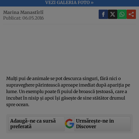
VEZI GALERIA FOTO »
Marina Manastîrlî
Publicat: 06.05.2016
Mulţi pui de animale se pot descurca singuri, fără nici o
supraveghere părintească aproape imediat după apariţia pe
lume. Un exemplu poate fi puiul de broască ţestoasă, care a
incubat în nisip şi apoi îşi găseşte de sine stătător drumul
spre ocean.
Adaugă-ne ca sursă
Urmărește-ne in
preferată
Discover