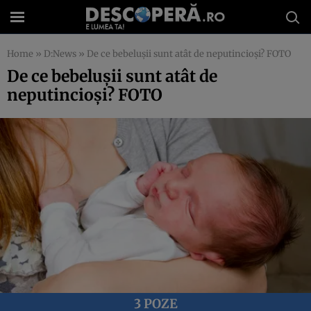
Home
»
D:News
»
De ce bebeluşii sunt atât de neputincioşi? FOTO
De ce bebeluşii sunt atât de
neputincioşi? FOTO
3 POZE