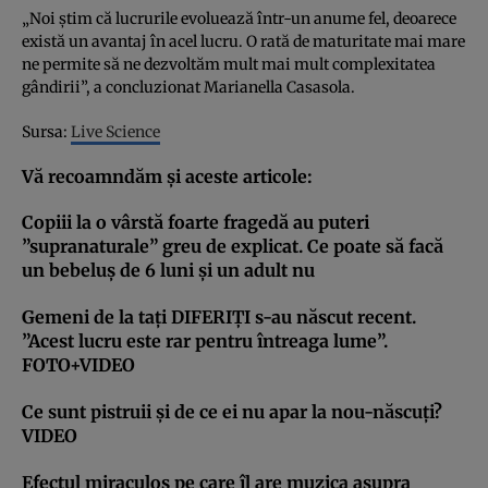
„Noi ştim că lucrurile evoluează într-un anume fel, deoarece
există un avantaj în acel lucru. O rată de maturitate mai mare
ne permite să ne dezvoltăm mult mai mult complexitatea
gândirii”, a concluzionat Marianella Casasola.
Sursa:
Live Science
Vă recoamndăm şi aceste articole:
Copiii la o vârstă foarte fragedă au puteri
”supranaturale” greu de explicat. Ce poate să facă
un bebeluş de 6 luni şi un adult nu
Gemeni de la taţi DIFERIŢI s-au născut recent.
”Acest lucru este rar pentru întreaga lume”.
FOTO+VIDEO
Ce sunt pistruii şi de ce ei nu apar la nou-născuţi?
VIDEO
Efectul miraculos pe care îl are muzica asupra