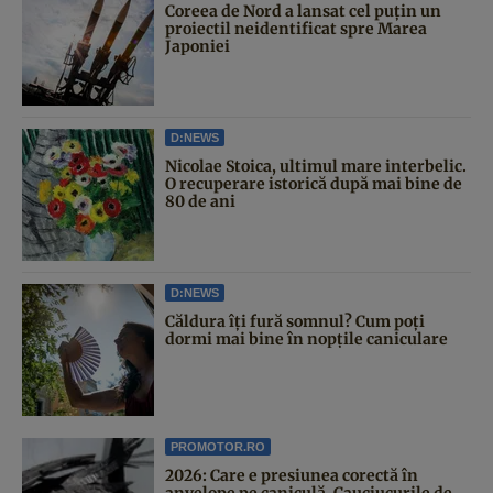
Coreea de Nord a lansat cel puțin un
proiectil neidentificat spre Marea
Japoniei
D:NEWS
Nicolae Stoica, ultimul mare interbelic.
O recuperare istorică după mai bine de
80 de ani
D:NEWS
Căldura îți fură somnul? Cum poți
dormi mai bine în nopțile caniculare
PROMOTOR.RO
2026: Care e presiunea corectă în