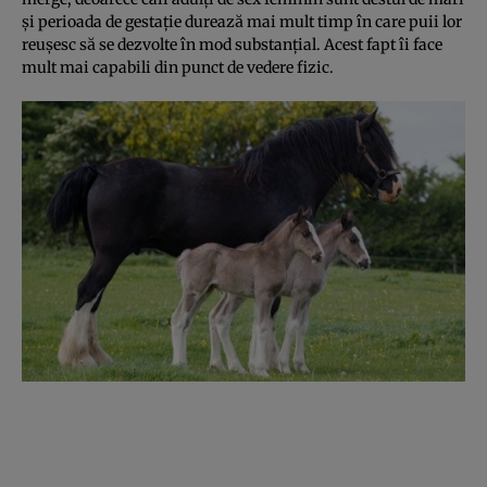
şi perioada de gestaţie durează mai mult timp în care puii lor
reuşesc să se dezvolte în mod substanţial. Acest fapt îi face
mult mai capabili din punct de vedere fizic.