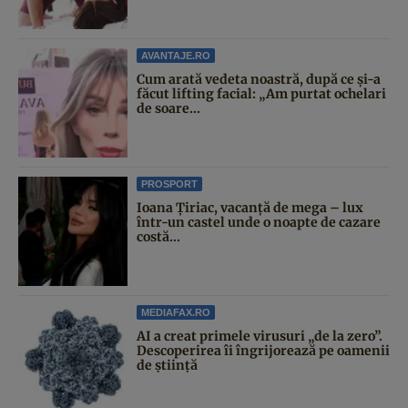
AVANTAJE.RO
Cum arată vedeta noastră, după ce și-a
făcut lifting facial: „Am purtat ochelari
de soare...
PROSPORT
Ioana Țiriac, vacanță de mega – lux
într-un castel unde o noapte de cazare
costă...
MEDIAFAX.RO
AI a creat primele virusuri „de la zero”.
Descoperirea îi îngrijorează pe oamenii
de știință