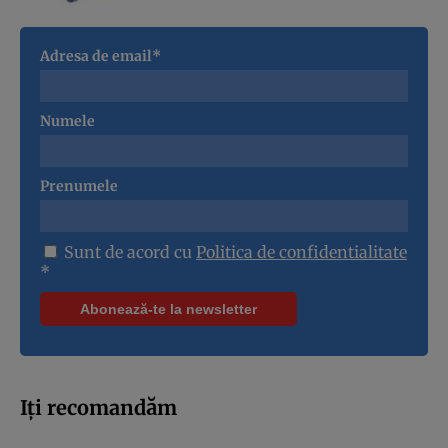
Adresa de email*
Numele
Prenumele
Sunt de acord cu
Politica de confidentialitate
*
Iți recomandăm