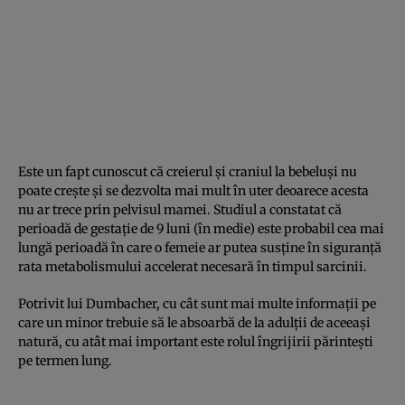
Este un fapt cunoscut că creierul şi craniul la bebeluşi nu
poate creşte şi se dezvolta mai mult în uter deoarece acesta
nu ar trece prin pelvisul mamei. Studiul a constatat că
perioadă de gestaţie de 9 luni (în medie) este probabil cea mai
lungă perioadă în care o femeie ar putea susţine în siguranţă
rata metabolismului accelerat necesară în timpul sarcinii.
Potrivit lui Dumbacher, cu cât sunt mai multe informaţii pe
care un minor trebuie să le absoarbă de la adulţii de aceeaşi
natură, cu atât mai important este rolul îngrijirii părinteşti
pe termen lung.