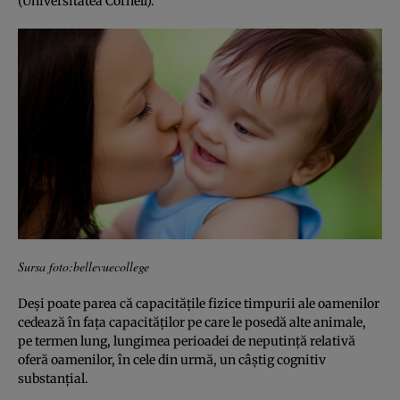
(Universitatea Cornell).
Sursa foto:bellevuecollege
Deşi poate parea că capacităţile fizice timpurii ale oamenilor
cedează în faţa capacităţilor pe care le posedă alte animale,
pe termen lung, lungimea perioadei de neputinţă relativă
oferă oamenilor, în cele din urmă, un câştig cognitiv
substanţial.