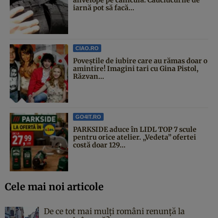
anvelope pe caniculă. Cauciucurile de
iarnă pot să facă...
CIAO.RO
Poveştile de iubire care au rămas doar o
amintire! Imagini tari cu Gina Pistol,
Răzvan...
GO4IT.RO
PARKSIDE aduce în LIDL TOP 7 scule
pentru orice atelier. „Vedeta” ofertei
costă doar 129...
Cele mai noi articole
De ce tot mai mulți români renunță la