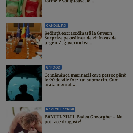
formele voluptoase, la...
GANDUL.RO
Şedinţă extraordinară la Guvern.
Surprize pe ordinea de zi: în caz de
urgență, guvernul va...
G4FOOD
Ce mănâncă marinarii care petrec până
la 90 de zile într-un submarin. Cum
arată meniul...
RAZI CU LACRIMI
BANCUL ZILEI. Badea Gheorghe: – Nu
pot face dragoste!