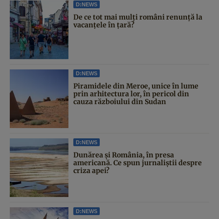
D:NEWS
De ce tot mai mulți români renunță la
vacanțele în țară?
D:NEWS
Piramidele din Meroe, unice în lume
prin arhitectura lor, în pericol din
cauza războiului din Sudan
D:NEWS
Dunărea și România, în presa
americană. Ce spun jurnaliștii despre
criza apei?
D:NEWS