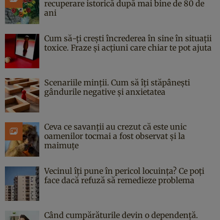
recuperare istorică după mai bine de 80 de
ani
Cum să-ți crești încrederea în sine în situații
toxice. Fraze și acțiuni care chiar te pot ajuta
Scenariile minții. Cum să îți stăpânești
gândurile negative și anxietatea
Ceva ce savanții au crezut că este unic
oamenilor tocmai a fost observat și la
maimuțe
Vecinul îți pune în pericol locuința? Ce poți
face dacă refuză să remedieze problema
Când cumpărăturile devin o dependență.