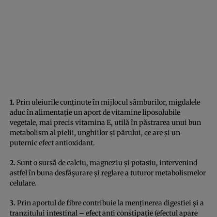
1.
Prin uleiurile conţinute în mijlocul sâmburilor, migdalele
aduc în alimentaţie un aport de vitamine liposolubile
vegetale, mai precis vitamina E, utilă în păstrarea unui bun
metabolism al pielii, unghiilor şi părului, ce are şi un
puternic efect antioxidant.
2.
Sunt o sursă de calciu, magneziu şi potasiu, intervenind
astfel în buna desfăşurare şi reglare a tuturor metabolismelor
celulare.
3.
Prin aportul de fibre contribuie la menţinerea digestiei şi a
tranzitului intestinal – efect anti constipaţie (efectul apare