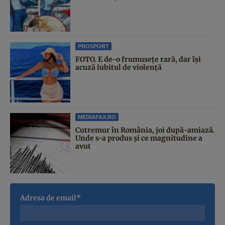
PROSPORT
FOTO. E de-o frumusețe rară, dar își
acuză iubitul de violență
MEDIAFAX.RO
Cutremur în România, joi după-amiază.
Unde s-a produs și ce magnitudine a
avut
Adresa de email*