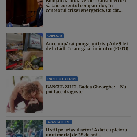
Bolojan dă undă verde Transelectrica
să taie curentul companiilor, în
contextul crizei energetice. Cu cât...
G4FOOD
Am cumpărat punga antirisipă de 5 lei
de la Lidl. Ce am găsit înăuntru (FOTO)
RAZI CU LACRIMI
BANCUL ZILEI. Badea Gheorghe: – Nu
pot face dragoste!
AVANTAJE.RO
Îl știi pe uriașul actor? A dat cu piciorul
unui mariaj de 38 de ani...