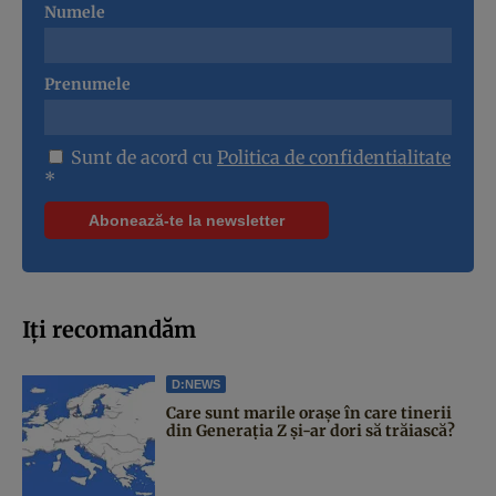
Numele
Prenumele
Sunt de acord cu
Politica de confidentialitate
*
Iți recomandăm
D:NEWS
Care sunt marile orașe în care tinerii
din Generația Z și-ar dori să trăiască?