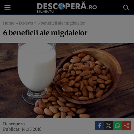
Home
»
D:News
»
6 beneficii ale migdalelor
6 beneficii ale migdalelor
Descopera
Publicat: 14.05.2016