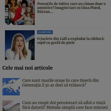
Poveştile de iubire care au rămas doar o
amintire! Imagini tari cu Gina Pistol,
Răzvan...
GO4IT.RO
O jucărie din Lidl a explodat la căldură:
copil cu grefă de piele
Cele mai noi articole
Care sunt marile orașe în care tinerii din
Generația Z și-ar dori să trăiască?
Cum au reușit doi pensionari să aibă o viață
fără datorii? Metoda simplă care face minuni