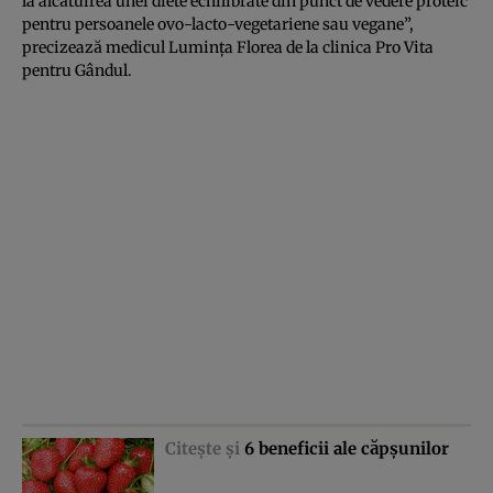
la alcătuirea unei diete echilibrate din punct de vedere proteic
pentru persoanele ovo-lacto-vegetariene sau vegane”,
precizează medicul Luminţa Florea de la clinica Pro Vita
pentru Gândul.
Citeşte şi
6 beneficii ale căpşunilor