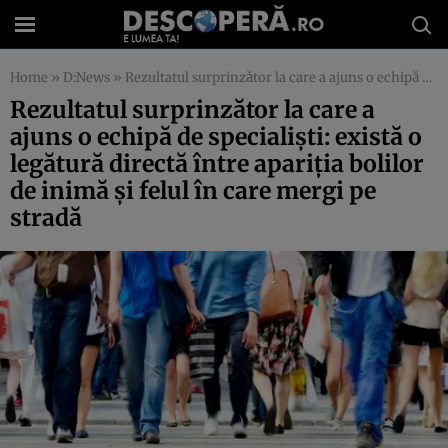
Home
»
D:News
»
Rezultatul surprinzător la care a ajuns o echipă de specialişti: există o legătură directă între apariţia bolilor de inimă şi felul în care mergi pe stradă
Rezultatul surprinzător la care a
ajuns o echipă de specialişti: există o
legătură directă între apariţia bolilor
de inimă şi felul în care mergi pe
stradă