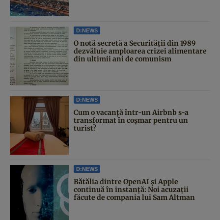
D:NEWS
O notă secretă a Securității din 1989
dezvăluie amploarea crizei alimentare
din ultimii ani de comunism
D:NEWS
Cum o vacanță într-un Airbnb s-a
transformat în coșmar pentru un
turist?
D:NEWS
Bătălia dintre OpenAI și Apple
continuă în instanță: Noi acuzații
făcute de compania lui Sam Altman