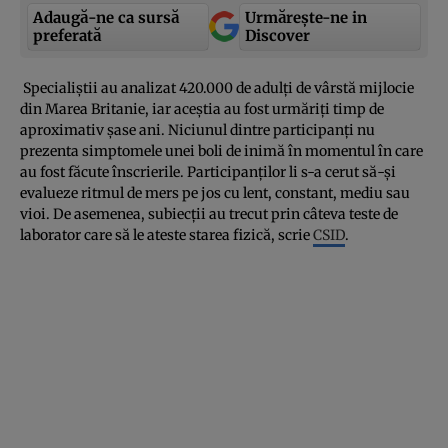
Adaugă-ne ca sursă
Urmărește-ne in
preferată
Discover
Specialiştii au analizat 420.000 de adulţi de vârstă mijlocie
din Marea Britanie, iar aceştia au fost urmăriţi timp de
aproximativ şase ani. Niciunul dintre participanţi nu
prezenta simptomele unei boli de inimă în momentul în care
au fost făcute înscrierile. Participanţilor li s-a cerut să-şi
evalueze ritmul de mers pe jos cu lent, constant, mediu sau
vioi. De asemenea, subiecţii au trecut prin câteva teste de
laborator care să le ateste starea fizică, scrie
CSID
.