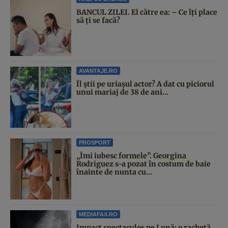
BANCUL ZILEI. El către ea: – Ce îți place
să ți se facă?
AVANTAJE.RO
Îl știi pe uriașul actor? A dat cu piciorul
unui mariaj de 38 de ani...
PROSPORT
„Îmi iubesc formele”. Georgina
Rodriguez s-a pozat în costum de baie
înainte de nunta cu...
MEDIAFAX.RO
Impact spectaculos pe Lună: o rachetă