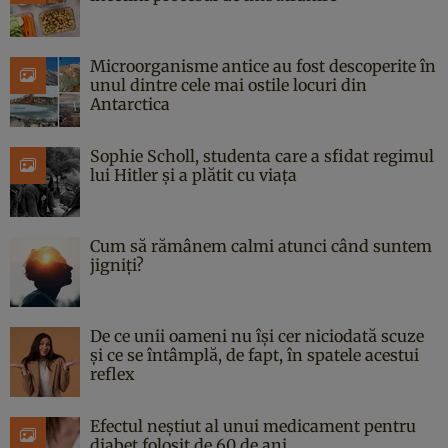
Microorganisme antice au fost descoperite în
unul dintre cele mai ostile locuri din
Antarctica
Sophie Scholl, studenta care a sfidat regimul
lui Hitler și a plătit cu viața
Cum să rămânem calmi atunci când suntem
jigniți?
De ce unii oameni nu își cer niciodată scuze
și ce se întâmplă, de fapt, în spatele acestui
reflex
Efectul neștiut al unui medicament pentru
diabet folosit de 60 de ani