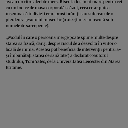
aveau un ritm alert de mers. Riscul a fost mai mare pentru cei
cu un indice de masa corporală scăzut, ceea ce ar putea
însemna că indivizii erau prost hrăniţi sau sufereau de o
pierdere a ţesutului muscular (o afecţiune cunoscută sub
numele de sarcopenie).
,,Modul în care o persoană merge poate spune multe despre
starea sa fizică, dar şi despre riscul de a dezvolta în viitor o
boală de inimă. Acestea pot beneficia de intervenţii pentru a-
şi îmbunătăţi starea de sănătate’’, a declarat coautorul
studiului, Tom Yates, de la Universitatea Leicester din Marea
Britanie.