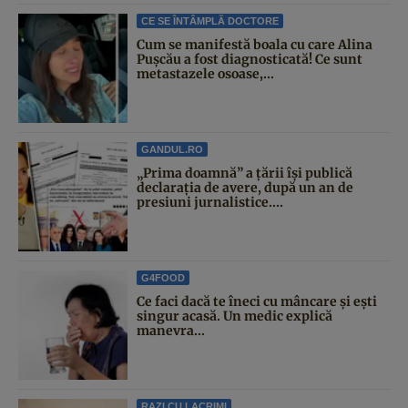
CE SE ÎNTÂMPLĂ DOCTORE
Cum se manifestă boala cu care Alina
Pușcău a fost diagnosticată! Ce sunt
metastazele osoase,...
GANDUL.RO
„Prima doamnă” a țării își publică
declarația de avere, după un an de
presiuni jurnalistice....
G4FOOD
Ce faci dacă te îneci cu mâncare și ești
singur acasă. Un medic explică
manevra...
RAZI CU LACRIMI