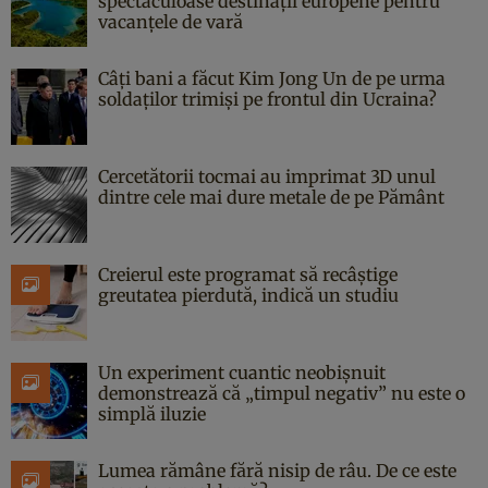
spectaculoase destinații europene pentru
vacanțele de vară
Câți bani a făcut Kim Jong Un de pe urma
soldaților trimiși pe frontul din Ucraina?
Cercetătorii tocmai au imprimat 3D unul
dintre cele mai dure metale de pe Pământ
Creierul este programat să recâștige
greutatea pierdută, indică un studiu
Un experiment cuantic neobișnuit
demonstrează că „timpul negativ” nu este o
simplă iluzie
Lumea rămâne fără nisip de râu. De ce este