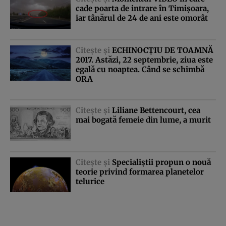
cade poarta de intrare în Timişoara,
iar tânărul de 24 de ani este omorât
Citeşte şi
ECHINOCŢIU DE TOAMNĂ
2017. Astăzi, 22 septembrie, ziua este
egală cu noaptea. Când se schimbă
ORA
Citeşte şi
Liliane Bettencourt, cea
mai bogată femeie din lume, a murit
Citeşte şi
Specialiştii propun o nouă
teorie privind formarea planetelor
telurice