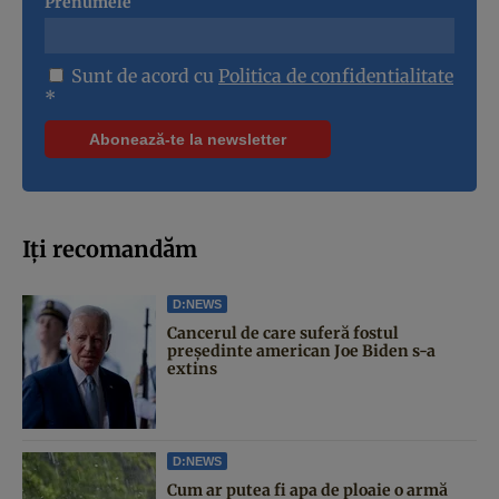
Prenumele
Sunt de acord cu
Politica de confidentialitate
*
Iți recomandăm
D:NEWS
Cancerul de care suferă fostul
președinte american Joe Biden s-a
extins
D:NEWS
Cum ar putea fi apa de ploaie o armă