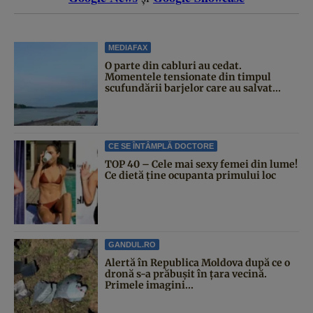
MEDIAFAX
O parte din cabluri au cedat.
Momentele tensionate din timpul
scufundării barjelor care au salvat...
CE SE ÎNTÂMPLĂ DOCTORE
TOP 40 – Cele mai sexy femei din lume!
Ce dietă ține ocupanta primului loc
GANDUL.RO
Alertă în Republica Moldova după ce o
dronă s-a prăbușit în țara vecină.
Primele imagini...