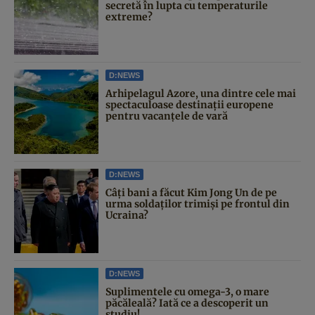
secretă în lupta cu temperaturile
extreme?
D:NEWS
Arhipelagul Azore, una dintre cele mai
spectaculoase destinații europene
pentru vacanțele de vară
D:NEWS
Câți bani a făcut Kim Jong Un de pe
urma soldaților trimiși pe frontul din
Ucraina?
D:NEWS
Suplimentele cu omega-3, o mare
păcăleală? Iată ce a descoperit un
studiu!