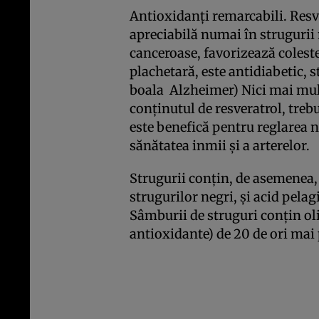
Antioxidanţi remarcabili. Resve
apreciabilă numai în strugurii 
canceroase, favorizează colest
plachetară, este antidiabetic,
boala Alzheimer) Nici mai mult
conţinutul de resveratrol, treb
este benefică pentru reglarea ni
sănătatea inmii şi a arterelor.
Strugurii conţin, de asemenea,
strugurilor negri, şi acid pelag
Sâmburii de struguri conţin ol
antioxidante) de 20 de ori mai