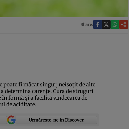
Share:
e poate fi mâcat singur, neîsoţit de alte
ă a determina carenţe. Cura de struguri
 în formă şi a facilita vindecarea de
ul de aciditate.
Urmărește-ne in Discover