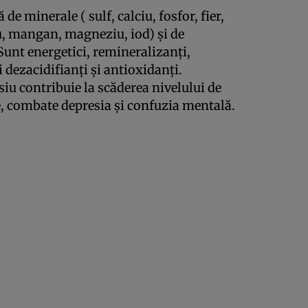
de minerale ( sulf, calciu, fosfor, fier,
iu, mangan, magneziu, iod) şi de
 Sunt energetici, remineralizanţi,
i dezacidifianţi şi antioxidanţi.
iu contribuie la scăderea nivelului de
ale, combate depresia şi confuzia mentală.