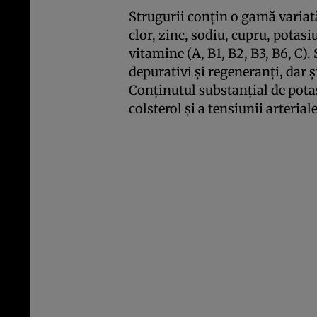
Strugurii conţin o gamă variată 
clor, zinc, sodiu, cupru, potas
vitamine (A, B1, B2, B3, B6, C).
depurativi şi regeneranţi, dar ş
Conţinutul substanţial de potas
colsterol şi a tensiunii arteri