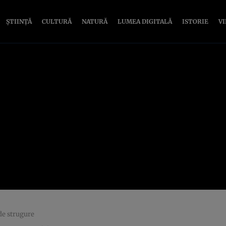
ȘTIINȚĂ
CULTURĂ
NATURĂ
LUMEA DIGITALĂ
ISTORIE
V
de strugure