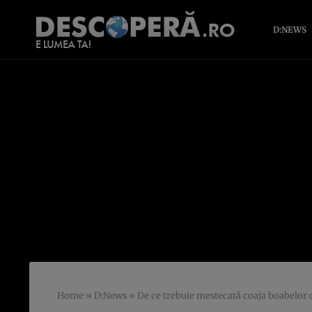
D:NEWS
Home
»
D:News
»
De ce trebuie mestecată coaja boabelor 