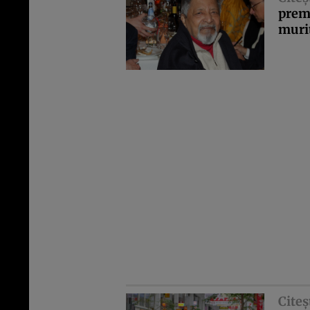
premi
muri
Citeş