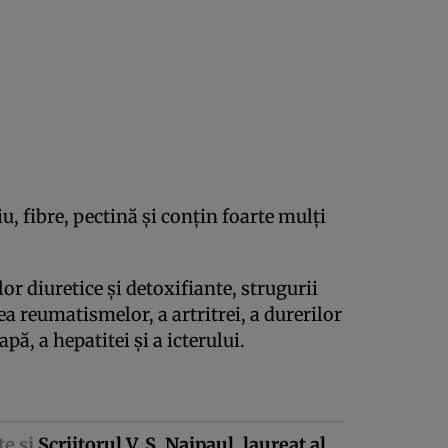
u, fibre, pectină şi conţin foarte mulţi
lor diuretice şi detoxifiante, strugurii
rea reumatismelor, a artritrei, a durerilor
apă, a hepatitei şi a icterului.
te şi
Scriitorul V. S. Naipaul, laureat al