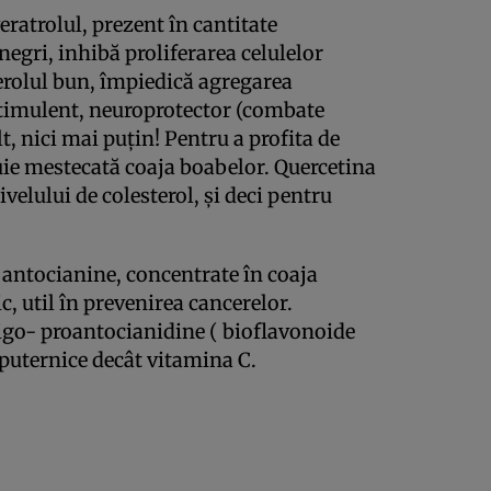
ratrolul, prezent în cantitate
negri, inhibă proliferarea celulelor
erolul bun, împiedică agregarea
 stimulent, neuroprotector (combate
, nici mai puţin! Pentru a profita de
uie mestecată coaja boabelor. Quercetina
velului de colesterol, şi deci pentru
 antocianine, concentrate în coaja
ic, util în prevenirea cancerelor.
igo- proantocianidine ( bioflavonoide
 puternice decât vitamina C.