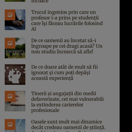
încoace
Trucul ingenios prin care un
profesor i-a prins pe studenții
care își făceau lucrările folosind
AI
De ce oamenii au încetat să-i
îngroape pe cei dragi acasă? Un
nou studiu încearcă să afle!
De ce doare atât de mult să fii
ignorat și cum poți depăși
această experiență
Tinerii și angajații din medii
defavorizate, cei mai vulnerabili
la extinderea carierelor
profesionale
Oasele sunt mult mai dinamice
decât credeau oamenii de știință.