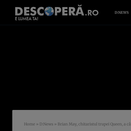
D:NEWS
Home
»
D:News
»
Brian May, chitaristul trupei Queen, a c