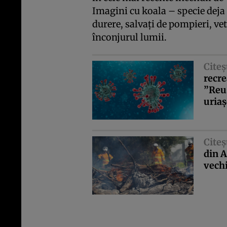
Imagini cu koala – specie deja
durere, salvaţi de pompieri, ve
înconjurul lumii.
Citeş
recre
”Reuş
uriaş
Citeş
din A
vechi