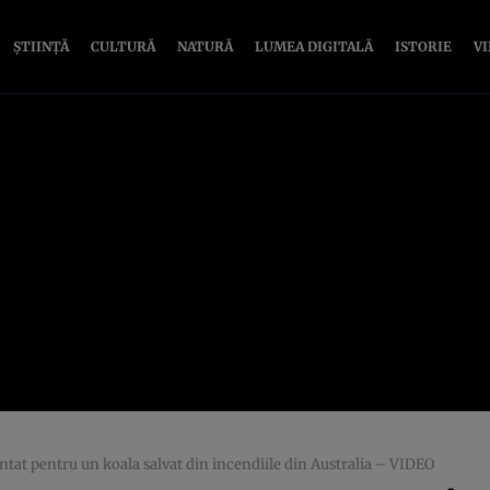
ȘTIINȚĂ
CULTURĂ
NATURĂ
LUMEA DIGITALĂ
ISTORIE
V
ântat pentru un koala salvat din incendiile din Australia – VIDEO