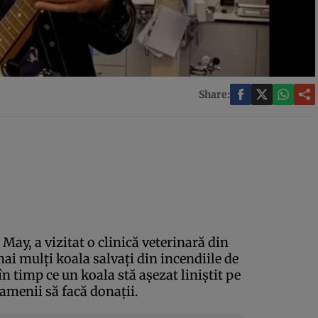
Share:
May, a vizitat o clinică veterinară din
ai mulţi koala salvaţi din incendiile de
în timp ce un koala stă aşezat liniştit pe
menii să facă donaţii.