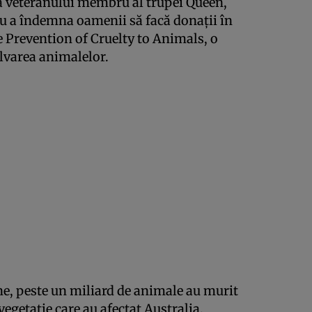
a veteranului membru al trupei Queen,
ru a îndemna oamenii să facă donaţii în
e Prevention of Cruelty to Animals, o
alvarea animalelor.
ene, peste un miliard de animale au murit
vegetaţie care au afectat Australia.