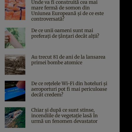
Unde va fi construită cea mai
mare fermă de somon din
Uniunea Europeană și de ce este
controversată?
De ce unii oameni sunt mai
preferați de țânțari decât alții?
Au trecut 81 de ani de la lansarea
primei bombe atomice
De ce rețelele Wi-Fi din hoteluri și
aeroporturi pot fi mai periculoase
decât credem?
Chiar și după ce sunt stinse,
incendiile de vegetație lasă în
urmă un fenomen devastator