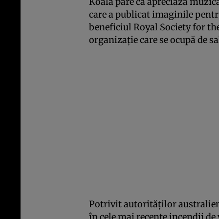
Koala pare că apreciază muzic
care a publicat imaginile pent
beneficiul Royal Society for th
organizaţie care se ocupă de s
Potrivit autorităţilor australi
în cele mai recente incendii de 