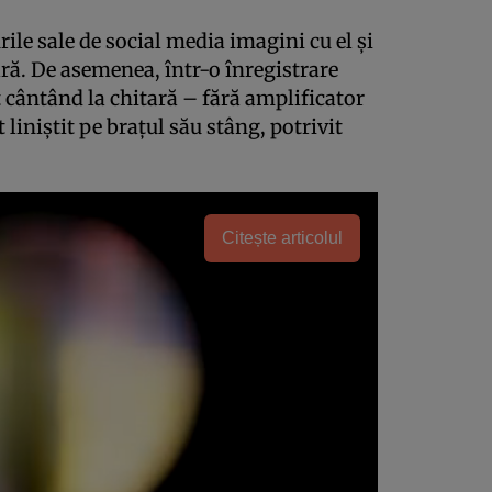
ile sale de social media imagini cu el şi
ară. De asemenea, într-o înregistrare
 cântând la chitară – fără amplificator
 liniştit pe braţul său stâng, potrivit
Citește articolul