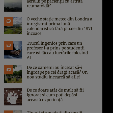
aerului pe pacienții cu artrită
reumatoidă?
O veche stație meteo din Londra a
înregistrat prima lună
calendaristică fără ploaie din 1871
încoace
Trucul ingenios prin care un
profesor i-a prins pe studenții
care își făceau lucrările folosind
AI
De ce oamenii au încetat să-i
îngroape pe cei dragi acasă? Un
nou studiu încearcă să afle!
De ce doare atât de mult să fii
ignorat și cum poți depăși
această experiență
Tinerii și angajații din medii