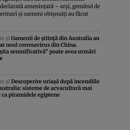
 declarată ameninţată – arşi, gemând de
terinari şi oameni obişnuiţi au făcut
te şi
Oamenii de ştiinţă din Australia au
at noul coronavirus din China.
ita semnificativă” poate avea urmări
e
te şi
Descoperire uriaşă după incendiile
ustralia: sisteme de acvacultură mai
 ca piramidele egiptene