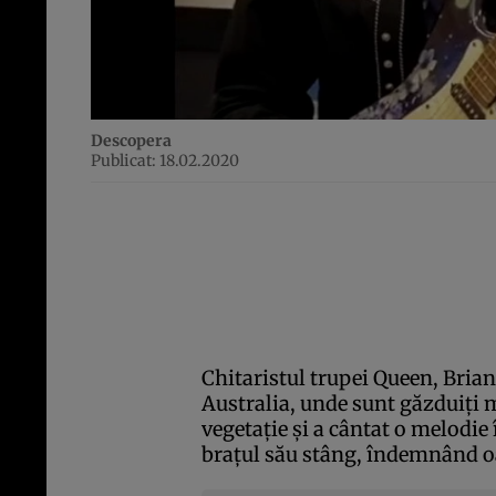
Descopera
Publicat: 18.02.2020
Chitaristul trupei Queen, Brian 
Australia, unde sunt găzduiţi m
vegetaţie şi a cântat o melodie 
braţul său stâng, îndemnând oa