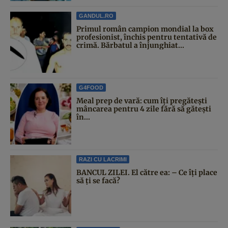
GANDUL.RO
Primul român campion mondial la box
profesionist, închis pentru tentativă de
crimă. Bărbatul a înjunghiat...
G4FOOD
Meal prep de vară: cum îți pregătești
mâncarea pentru 4 zile fără să gătești
în...
RAZI CU LACRIMI
BANCUL ZILEI. El către ea: – Ce îți place
să ți se facă?