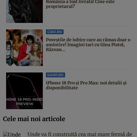
România a fost livrată! Cine este
proprietarul?
CIAO.RO
Poveştile de iubire care au rămas doar o
amintire! Imagini tari cu Gina Pistol,
Răzvan...
GO4IT.RO
iPhone 18 Pro și Pro Max: noi detalii și
disponibilitate
Cele mai noi articole
Unde va fi construită cea mai mare fermă de