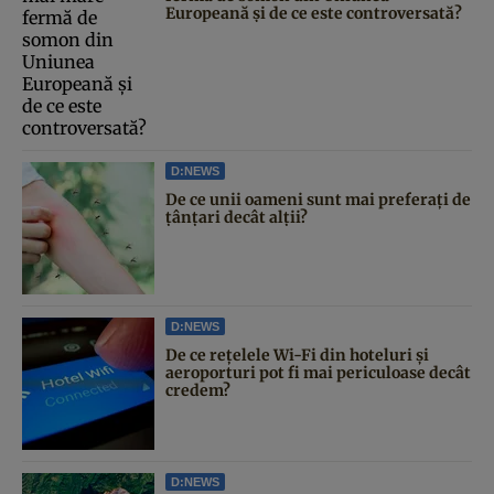
Europeană și de ce este controversată?
D:NEWS
De ce unii oameni sunt mai preferați de
țânțari decât alții?
D:NEWS
De ce rețelele Wi-Fi din hoteluri și
aeroporturi pot fi mai periculoase decât
credem?
D:NEWS