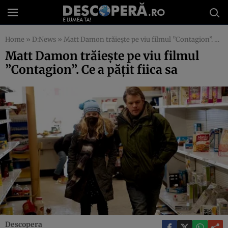
Home
»
D:News
»
Matt Damon trăieşte pe viu filmul ”Contagion”. Ce a păţit fiica sa
Matt Damon trăieşte pe viu filmul
”Contagion”. Ce a păţit fiica sa
Descopera