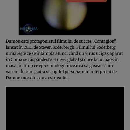
Damon este protagonistul filmului de succes „Contagion”,
lansat în 2011, de Steven Soderbergh. Filmul lui Soderberg
urmăreşte ce se întâmplă atunci când un virus ucigaş apărut
în China se răspândeşte la nivel global şi duce la un haos în
masă, în timp ce epidemiologii încearcă să găsească un
vaccin. În film, soţia şi copilul personajului interpretat de
Damon mor din cauza virusului.