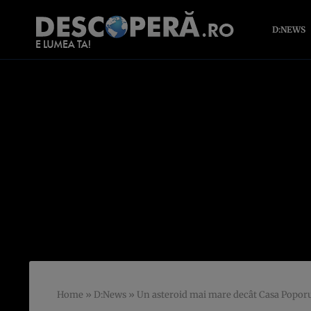
D:NEWS
Home
»
D:News
»
Un asteroid mai mare decât Casa Poporul