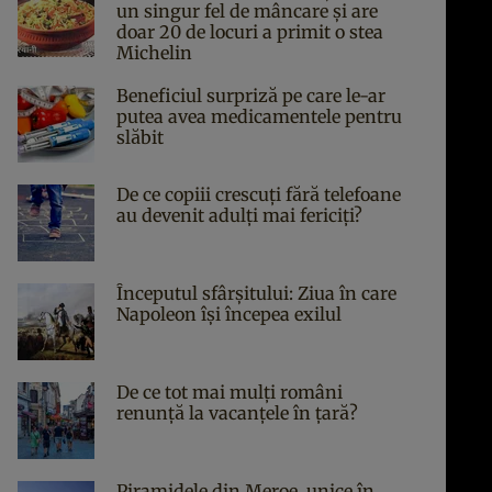
un singur fel de mâncare și are
doar 20 de locuri a primit o stea
Michelin
Beneficiul surpriză pe care le-ar
putea avea medicamentele pentru
slăbit
De ce copiii crescuți fără telefoane
au devenit adulți mai fericiți?
Începutul sfârşitului: Ziua în care
Napoleon îşi începea exilul
De ce tot mai mulți români
renunță la vacanțele în țară?
Piramidele din Meroe, unice în