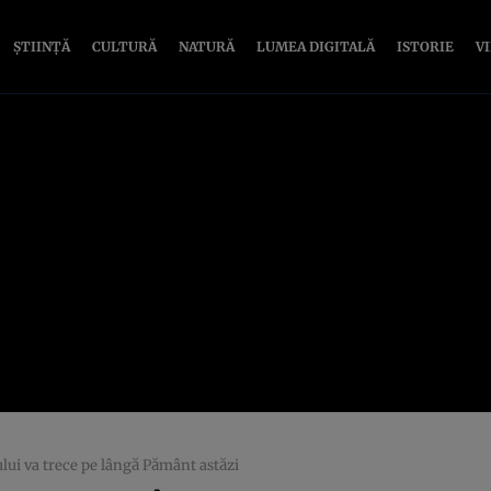
ȘTIINȚĂ
CULTURĂ
NATURĂ
LUMEA DIGITALĂ
ISTORIE
V
ui va trece pe lângă Pământ astăzi