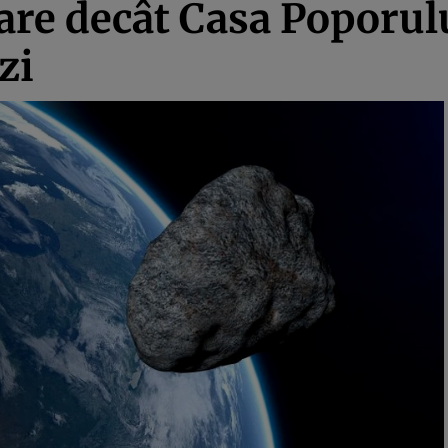
re decât Casa Poporulu
zi