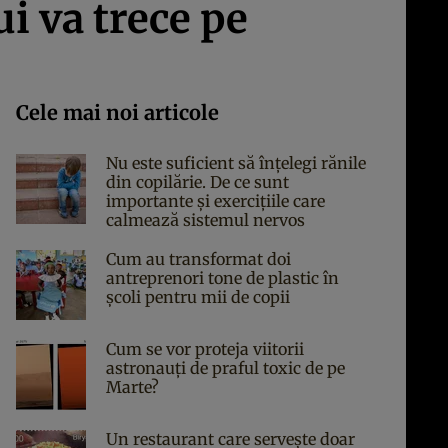
i va trece pe
Cele mai noi articole
Nu este suficient să înțelegi rănile
din copilărie. De ce sunt
importante și exercițiile care
calmează sistemul nervos
Cum au transformat doi
antreprenori tone de plastic în
școli pentru mii de copii
Cum se vor proteja viitorii
astronauți de praful toxic de pe
Marte?
Un restaurant care servește doar