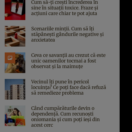
Cum să-ți crești încrederea în
sine în situații toxice. Fraze și
acțiuni care chiar te pot ajuta
Scenariile minții. Cum să îți
stăpânești gândurile negative și
anxietatea
Ceva ce savanții au crezut că este
unic oamenilor tocmai a fost
observat și la maimuțe
Vecinul îți pune în pericol
locuința? Ce poți face dacă refuză
să remedieze problema
Când cumpărăturile devin o
dependență. Cum recunoști
oniomania și cum poți ieși din
acest cerc