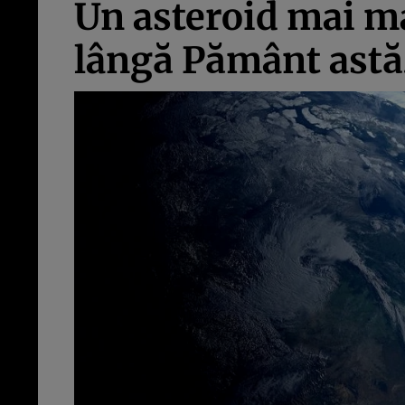
Un asteroid mai ma
lângă Pământ astă