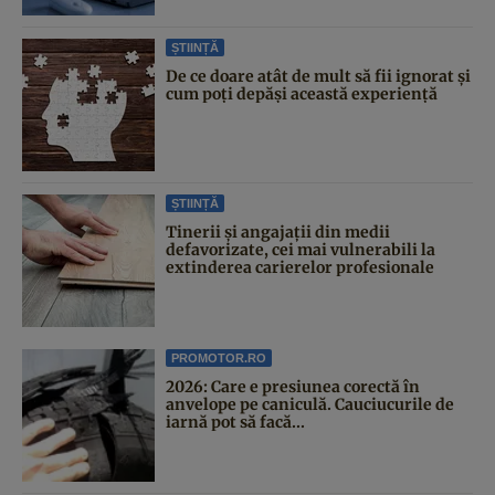
ȘTIINȚĂ
De ce doare atât de mult să fii ignorat și
cum poți depăși această experiență
ȘTIINȚĂ
Tinerii și angajații din medii
defavorizate, cei mai vulnerabili la
extinderea carierelor profesionale
PROMOTOR.RO
2026: Care e presiunea corectă în
anvelope pe caniculă. Cauciucurile de
iarnă pot să facă...