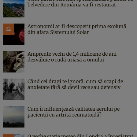
belvedere din România va fi restaurat
Astronomii ar fi descoperit prima exolună
din afara Sistemului Solar
Amprente vechi de 1,4 milioane de ani
dezvăluie o rudă uriașă a omului
Când cei dragi te ignoră: cum să scapi de
anxietate fără să devii rece sau defensiv
Cum îi influențează calitatea aerului pe
pacienții cu artrită reumatoidă?
O veche stație meteo din Londra a înregistrat