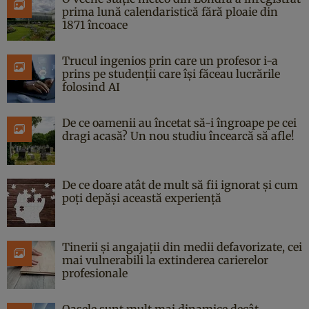
prima lună calendaristică fără ploaie din
1871 încoace
Trucul ingenios prin care un profesor i-a
prins pe studenții care își făceau lucrările
folosind AI
De ce oamenii au încetat să-i îngroape pe cei
dragi acasă? Un nou studiu încearcă să afle!
De ce doare atât de mult să fii ignorat și cum
poți depăși această experiență
Tinerii și angajații din medii defavorizate, cei
mai vulnerabili la extinderea carierelor
profesionale
Oasele sunt mult mai dinamice decât