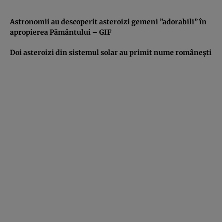
Astronomii au descoperit asteroizi gemeni ”adorabili” în
apropierea Pământului – GIF
Doi asteroizi din sistemul solar au primit nume româneşti