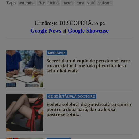
Tags:
asteroizi
fier
lichid
metal
roca
sulf
vulcani
Urmărește DESCOPERĂ.ro pe
Google News
Google Showcase
și
MEDIAFAX
Secretul unui cuplu de pensionari care
nu are datorii: metoda plicurilor le-a
schimbat viața
CE SE ÎNTÂMPLĂ DOCTORE
Vedeta celebră, diagnosticată cu cancer
pentru a doua oară, dar a ales să
păstreze totul...