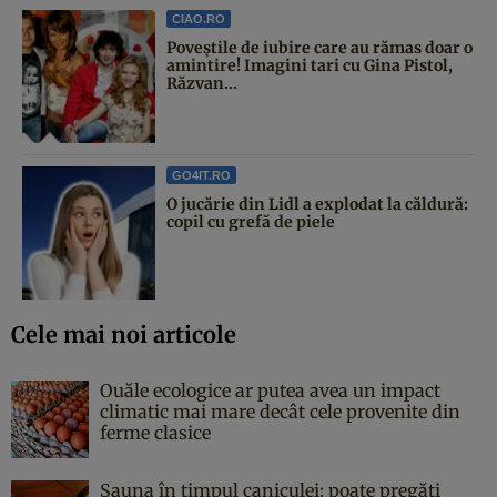
CIAO.RO
Poveştile de iubire care au rămas doar o
amintire! Imagini tari cu Gina Pistol,
Răzvan...
GO4IT.RO
O jucărie din Lidl a explodat la căldură:
copil cu grefă de piele
Cele mai noi articole
Ouăle ecologice ar putea avea un impact
climatic mai mare decât cele provenite din
ferme clasice
Sauna în timpul caniculei: poate pregăti