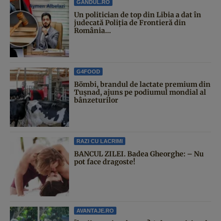
GANDUL.RO
Un politician de top din Libia a dat în
judecată Poliția de Frontieră din
România...
G4FOOD
Bömbi, brandul de lactate premium din
Tușnad, ajuns pe podiumul mondial al
bânzeturilor
RAZI CU LACRIMI
BANCUL ZILEI. Badea Gheorghe: – Nu
pot face dragoste!
AVANTAJE.RO