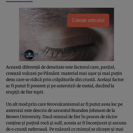
Citește articolul
Această diferenţă de densitate este factorul care, parţial,
creează vulcani pe Pământ: material mai uşor şi mai puţin
dens care se ridică prin crăpăturile din crustă. Acelaşi factor
ar fi putut fi prezent şi pe asteroizii de metal, ducând la
erupţii de fier topit.
Un alt mod prin care ferovulcanismul ar fi putut avea loc pe
asteroizi este descris de savantul Brandon Johnson de la
Brown University. Dacă miezul de fier în proces de răcire
conţine şi puţină rocă şi sulf, acesta ar fi înconjurat şi ascuns
de o crustă neferoasă. Pe măsură ce miezul se răceşte şi mai