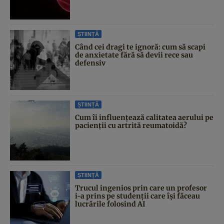
ȘTIINȚĂ
Când cei dragi te ignoră: cum să scapi
de anxietate fără să devii rece sau
defensiv
ȘTIINȚĂ
Cum îi influențează calitatea aerului pe
pacienții cu artrită reumatoidă?
ȘTIINȚĂ
Trucul ingenios prin care un profesor
i-a prins pe studenții care își făceau
lucrările folosind AI