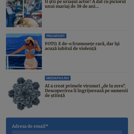
Îl știi pe uriașul actor? A dat cu piciorul
unui mariaj de 38 de ani...
PROSPORT
FOTO. E de-o frumusețe rară, dar își
acuză iubitul de violență
MEDIAFAX.RO
AI a creat primele virusuri „de la zero”.
Descoperirea îi îngrijorează pe oamenii
de știință
Adresa de email*