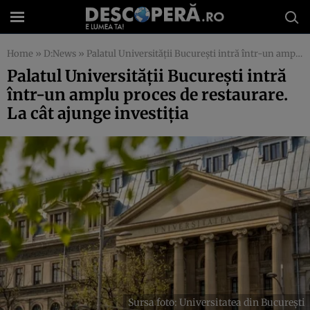
Home
»
D:News
»
Palatul Universității București intră într-un amplu proces de restaurare. La cât ajunge investiția
Palatul Universității București intră
într-un amplu proces de restaurare.
La cât ajunge investiția
Sursa foto: Universitatea din București