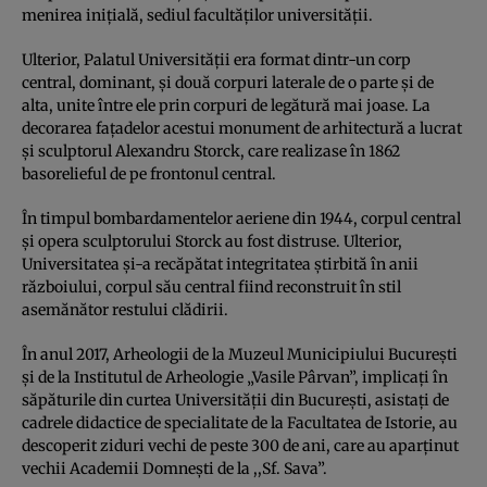
menirea iniţială, sediul facultăţilor universităţii.
Ulterior, Palatul Universităţii era format dintr-un corp
central, dominant, şi două corpuri laterale de o parte şi de
alta, unite între ele prin corpuri de legătură mai joase. La
decorarea faţadelor acestui monument de arhitectură a lucrat
şi sculptorul Alexandru Storck, care realizase în 1862
basorelieful de pe frontonul central.
În timpul bombardamentelor aeriene din 1944, corpul central
şi opera sculptorului Storck au fost distruse. Ulterior,
Universitatea şi-a recăpătat integritatea ştirbită în anii
războiului, corpul său central fiind reconstruit în stil
asemănător restului clădirii.
În anul 2017, Arheologii de la Muzeul Municipiului București
și de la Institutul de Arheologie „Vasile Pârvan”, implicați în
săpăturile din curtea Universității din București, asistați de
cadrele didactice de specialitate de la Facultatea de Istorie, au
descoperit ziduri vechi de peste 300 de ani, care au aparținut
vechii Academii Domnești de la ,,Sf. Sava”.