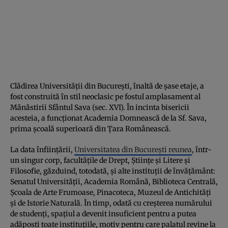
Clădirea Universităţii din Bucureşti, înaltă de șase etaje, a
fost construită în stil neoclasic pe fostul amplasament al
Mănăstirii Sfântul Sava (sec. XVI). În incinta bisericii
acesteia, a funcţionat Academia Domnească de la Sf. Sava,
prima şcoală superioară din Ţara Românească.
La data înfiinţării,
Universitatea din Bucureşti reunea
, într-
un singur corp, facultăţile de Drept, Ştiinţe şi Litere şi
Filosofie, găzduind, totodată, şi alte instituţii de învăţământ:
Senatul Universităţii, Academia Română, Biblioteca Centrală,
Şcoala de Arte Frumoase, Pinacoteca, Muzeul de Antichităţi
şi de Istorie Naturală. În timp, odată cu creşterea numărului
de studenţi, spaţiul a devenit insuficient pentru a putea
adăposti toate instituţiile, motiv pentru care palatul revine la