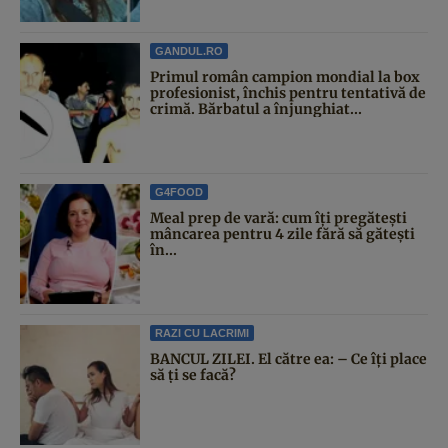
GANDUL.RO
Primul român campion mondial la box
profesionist, închis pentru tentativă de
crimă. Bărbatul a înjunghiat...
G4FOOD
Meal prep de vară: cum îți pregătești
mâncarea pentru 4 zile fără să gătești
în...
RAZI CU LACRIMI
BANCUL ZILEI. El către ea: – Ce îți place
să ți se facă?