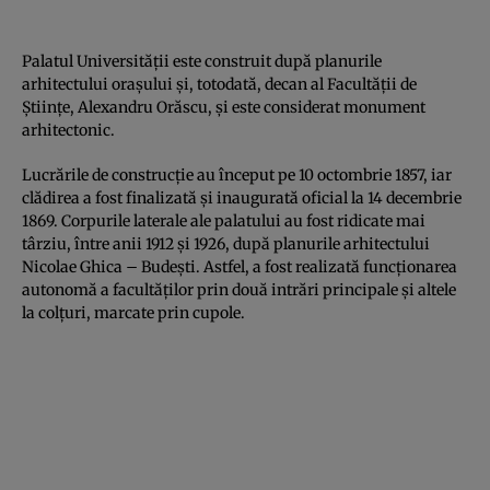
Palatul Universităţii este construit după planurile
arhitectului oraşului și, totodată, decan al Facultăţii de
Ştiinţe, Alexandru Orăscu, și este considerat monument
arhitectonic.
Lucrările de construcție au început pe 10 octombrie 1857, iar
clădirea a fost finalizată și inaugurată oficial la 14 decembrie
1869. Corpurile laterale ale palatului au fost ridicate mai
târziu, între anii 1912 şi 1926, după planurile arhitectului
Nicolae Ghica – Budeşti. Astfel, a fost realizată funcţionarea
autonomă a facultăţilor prin două intrări principale şi altele
la colţuri, marcate prin cupole.