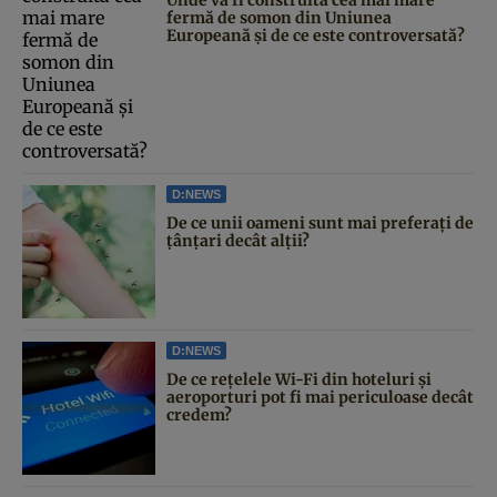
fermă de somon din Uniunea
Europeană și de ce este controversată?
D:NEWS
De ce unii oameni sunt mai preferați de
țânțari decât alții?
D:NEWS
De ce rețelele Wi-Fi din hoteluri și
aeroporturi pot fi mai periculoase decât
credem?