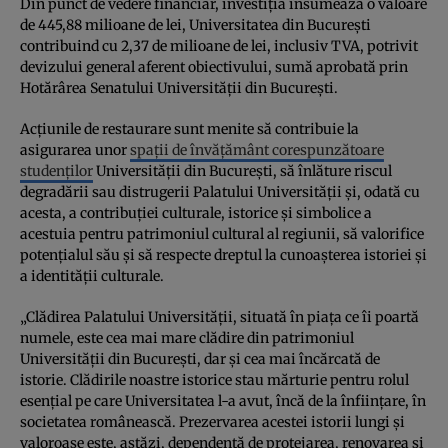
Din punct de vedere financiar, investiția însumează o valoare
de 445,88 milioane de lei, Universitatea din București
contribuind cu 2,37 de milioane de lei, inclusiv TVA, potrivit
devizului general aferent obiectivului, sumă aprobată prin
Hotărârea Senatului Universității din București.
Acțiunile de restaurare sunt menite să contribuie la
asigurarea unor
spații de învățământ corespunzătoare
studenților
Universității din București, să înlăture riscul
degradării sau distrugerii Palatului Universității și, odată cu
acesta, a contribuției culturale, istorice și simbolice a
acestuia pentru patrimoniul cultural al regiunii, să valorifice
potențialul său și să respecte dreptul la cunoașterea istoriei și
a identității culturale.
„Clădirea Palatului Universității, situată în piața ce îi poartă
numele, este cea mai mare clădire din patrimoniul
Universității din București, dar și cea mai încărcată de
istorie. Clădirile noastre istorice stau mărturie pentru rolul
esențial pe care Universitatea l-a avut, încă de la înființare, în
societatea românească. Prezervarea acestei istorii lungi și
valoroase este, astăzi, dependentă de protejarea, renovarea și