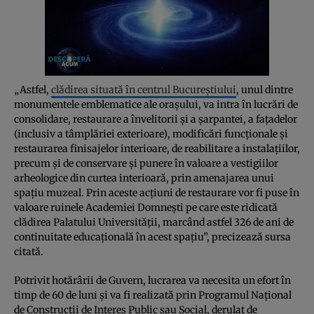
„Astfel,
clădirea situată în centrul Bucureștiului
, unul dintre
monumentele emblematice ale orașului, va intra în lucrări de
consolidare, restaurare a învelitorii și a șarpantei, a fațadelor
(inclusiv a tâmplăriei exterioare), modificări funcționale și
restaurarea finisajelor interioare, de reabilitare a instalațiilor,
precum și de conservare și punere în valoare a vestigiilor
arheologice din curtea interioară, prin amenajarea unui
spațiu muzeal. Prin aceste acțiuni de restaurare vor fi puse în
valoare ruinele Academiei Domnești pe care este ridicată
clădirea Palatului Universității, marcând astfel 326 de ani de
continuitate educațională în acest spațiu”, precizează sursa
citată.
Potrivit hotărârii de Guvern, lucrarea va necesita un efort în
timp de 60 de luni și va fi realizată prin Programul Național
de Construcții de Interes Public sau Social, derulat de