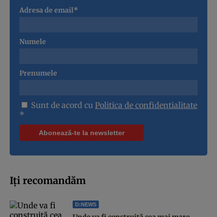
Adresa de email*
Numele
Prenumele
Sunt de acord cu
Politica de confidentialitate
*
Iți recomandăm
D:NEWS
Unde va fi construită cea mai mare