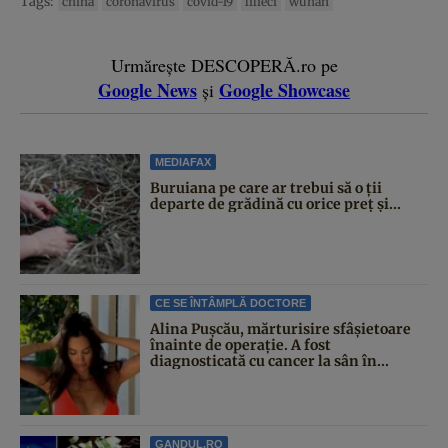
Tags:
china
coronavirus
covid-19
lilieci
wuhan
Urmărește DESCOPERĂ.ro pe
Google News
Google Showcase
și
MEDIAFAX
Buruiana pe care ar trebui să o ții
departe de grădină cu orice preț și...
CE SE ÎNTÂMPLĂ DOCTORE
Alina Pușcău, mărturisire sfâșietoare
înainte de operație. A fost
diagnosticată cu cancer la sân în...
GANDUL.RO