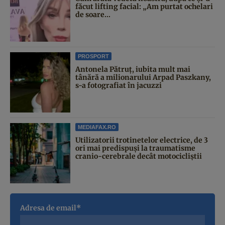
făcut lifting facial: „Am purtat ochelari
de soare...
PROSPORT
Antonela Pătruț, iubita mult mai
tânără a milionarului Arpad Paszkany,
s-a fotografiat în jacuzzi
MEDIAFAX.RO
Utilizatorii trotinetelor electrice, de 3
ori mai predispuși la traumatisme
cranio-cerebrale decât motocicliștii
Adresa de email*