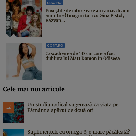
CIAO.RO
Poveştile de iubire care au rămas doar o
amintire! Imagini tari cu Gina Pistol,
Răzvan...
GO4IT.RO
Cascadoarea de 137 cm care a fost
dublura lui Matt Damon în Odiseea
Cele mai noi articole
Un studiu radical sugerează că viața pe
Pământ a apărut de două ori
Suplimentele cu omega-3, o mare păcăleală?