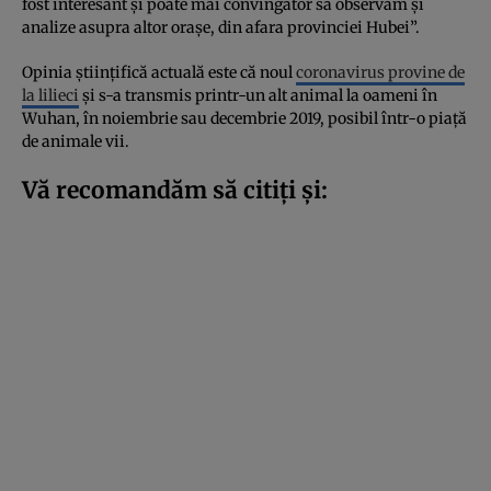
fost interesant şi poate mai convingător să observăm şi
analize asupra altor oraşe, din afara provinciei Hubei”.
Opinia ştiinţifică actuală este că noul
coronavirus provine de
la lilieci
şi s-a transmis printr-un alt animal la oameni în
Wuhan, în noiembrie sau decembrie 2019, posibil într-o piaţă
de animale vii.
Vă recomandăm să citiți și: