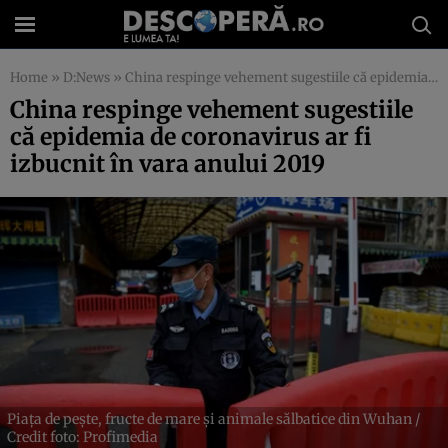
Home
»
D:News
»
China respinge vehement sugestiile că epidemia de coronavirus ar fi izbucnit în vara anului 2019
China respinge vehement sugestiile
că epidemia de coronavirus ar fi
izbucnit în vara anului 2019
Piața de pește, fructe de mare și animale sălbatice din Wuhan /
Credit foto: Profimedia