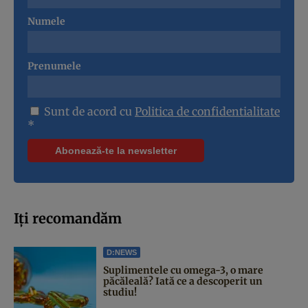
Numele
Prenumele
Sunt de acord cu
Politica de confidentialitate
*
Iți recomandăm
D:NEWS
Suplimentele cu omega-3, o mare
păcăleală? Iată ce a descoperit un
studiu!