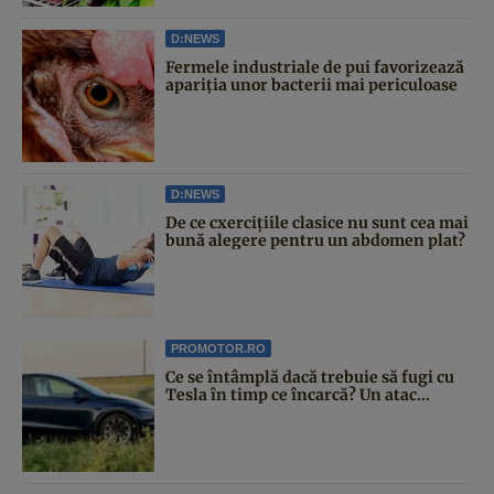
D:NEWS
Fermele industriale de pui favorizează
apariția unor bacterii mai periculoase
D:NEWS
De ce cxercițiile clasice nu sunt cea mai
bună alegere pentru un abdomen plat?
PROMOTOR.RO
Ce se întâmplă dacă trebuie să fugi cu
Tesla în timp ce încarcă? Un atac...