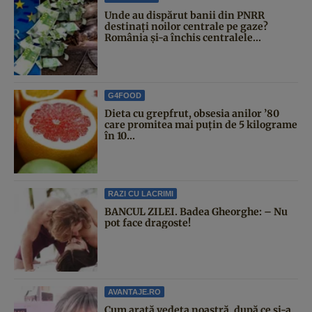
Unde au dispărut banii din PNRR
destinați noilor centrale pe gaze?
România și-a închis centralele...
G4FOOD
Dieta cu grepfrut, obsesia anilor ’80
care promitea mai puțin de 5 kilograme
în 10...
RAZI CU LACRIMI
BANCUL ZILEI. Badea Gheorghe: – Nu
pot face dragoste!
AVANTAJE.RO
Cum arată vedeta noastră, după ce și-a