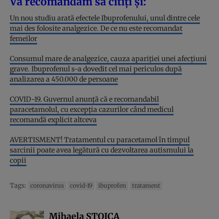
Vă recomandăm să citiți și:
Un nou studiu arată efectele Ibuprofenului, unul dintre cele
mai des folosite analgezice. De ce nu este recomandat
femeilor
Consumul mare de analgezice, cauza apariţiei unei afecţiuni
grave. Ibuprofenul s-a dovedit cel mai periculos după
analizarea a 450.000 de persoane
COVID-19. Guvernul anunţă că e recomandabil
paracetamolul, cu excepţia cazurilor când medicul
recomandă explicit altceva
AVERTISMENT! Tratamentul cu paracetamol în timpul
sarcinii poate avea legătură cu dezvoltarea autismului la
copii
Tags:
coronavirus
covid-19
ibuprofen
tratament
Mihaela STOICA