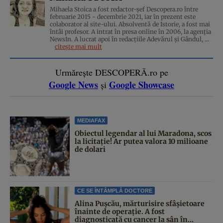
Mihaela Stoica a fost redactor-șef Descopera.ro între
februarie 2015 - decembrie 2021, iar în prezent este
colaborator al site-ului. Absolventă de Istorie, a fost mai
întâi profesor. A intrat în presa online în 2006, la agenţia
NewsIn. A lucrat apoi în redacţiile Adevărul şi Gândul, ...
citește mai mult
Urmărește DESCOPERĂ.ro pe
Google News
Google Showcase
și
MEDIAFAX
Obiectul legendar al lui Maradona, scos
la licitație! Ar putea valora 10 milioane
de dolari
CE SE ÎNTÂMPLĂ DOCTORE
Alina Pușcău, mărturisire sfâșietoare
înainte de operație. A fost
diagnosticată cu cancer la sân în...