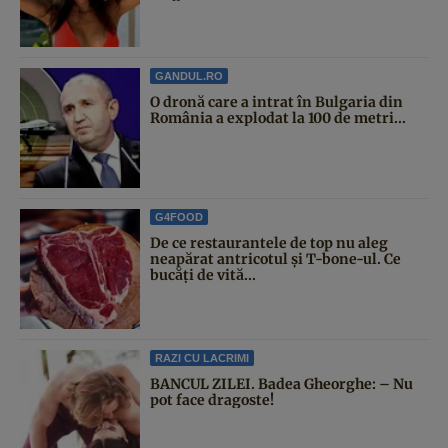
GANDUL.RO
O dronă care a intrat în Bulgaria din
România a explodat la 100 de metri...
G4FOOD
De ce restaurantele de top nu aleg
neapărat antricotul și T-bone-ul. Ce
bucăți de vită...
RAZI CU LACRIMI
BANCUL ZILEI. Badea Gheorghe: – Nu
pot face dragoste!