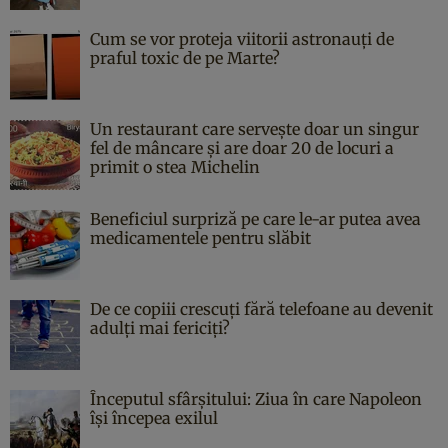
Cum se vor proteja viitorii astronauți de
praful toxic de pe Marte?
Un restaurant care servește doar un singur
fel de mâncare și are doar 20 de locuri a
primit o stea Michelin
Beneficiul surpriză pe care le-ar putea avea
medicamentele pentru slăbit
De ce copiii crescuți fără telefoane au devenit
adulți mai fericiți?
Începutul sfârşitului: Ziua în care Napoleon
îşi începea exilul