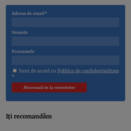
Adresa de email*
Numele
Prenumele
Sunt de acord cu
Politica de confidentialitate
*
Iți recomandăm