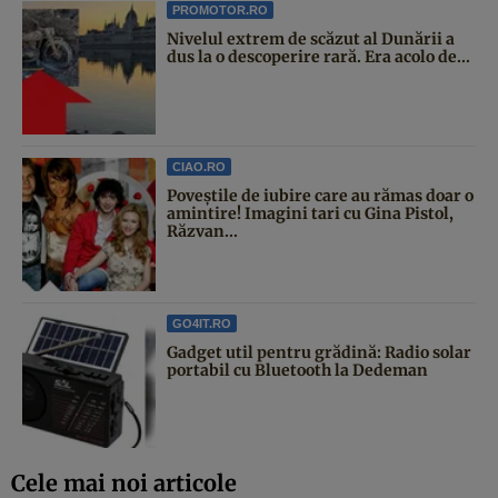
PROMOTOR.RO
Nivelul extrem de scăzut al Dunării a
dus la o descoperire rară. Era acolo de...
CIAO.RO
Poveştile de iubire care au rămas doar o
amintire! Imagini tari cu Gina Pistol,
Răzvan...
GO4IT.RO
Gadget util pentru grădină: Radio solar
portabil cu Bluetooth la Dedeman
Cele mai noi articole