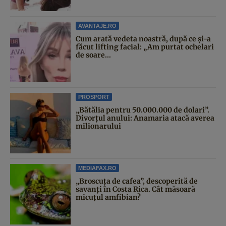
AVANTAJE.RO
Cum arată vedeta noastră, după ce și-a
făcut lifting facial: „Am purtat ochelari
de soare...
PROSPORT
„Bătălia pentru 50.000.000 de dolari”.
Divorțul anului: Anamaria atacă averea
milionarului
MEDIAFAX.RO
„Broscuța de cafea”, descoperită de
savanți în Costa Rica. Cât măsoară
micuțul amfibian?