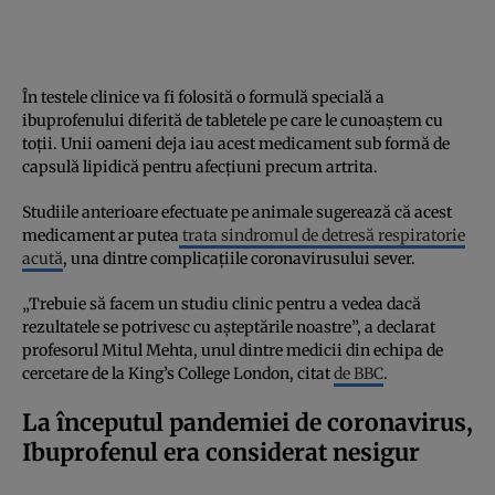
În testele clinice va fi folosită o formulă specială a
ibuprofenului diferită de tabletele pe care le cunoaștem cu
toții. Unii oameni deja iau acest medicament sub formă de
capsulă lipidică pentru afecțiuni precum artrita.
Studiile anterioare efectuate pe animale sugerează că acest
medicament ar putea
trata sindromul de detresă respiratorie
acută
, una dintre complicațiile coronavirusului sever.
„Trebuie să facem un studiu clinic pentru a vedea dacă
rezultatele se potrivesc cu aşteptările noastre”, a declarat
profesorul Mitul Mehta, unul dintre medicii din echipa de
cercetare de la King’s College London, citat
de BBC
.
La începutul pandemiei de coronavirus,
Ibuprofenul era considerat nesigur