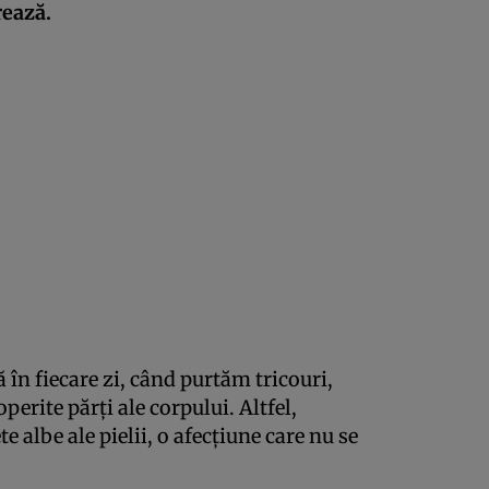
rează.
ă în fiecare zi, când purtăm tricouri,
perite părţi ale corpului. Altfel,
e albe ale pielii, o afecţiune care nu se