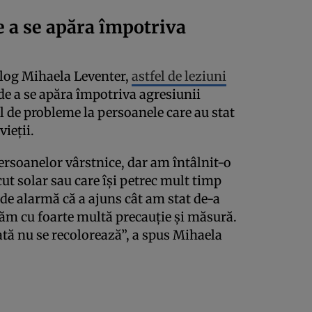
de a se apăra împotriva
og Mihaela Leventer,
astfel de leziuni
 de a se apăra împotriva agresiunii
l de probleme la persoanele care au stat
ieţii.
ersoanelor vârstnice, dar am întâlnit-o
cut solar sau care îşi petrec mult timp
de alarmă că a ajuns cât am stat de-a
tăm cu foarte multă precauţie şi măsură.
ă nu se recolorează”, a spus Mihaela