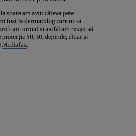
la soare am avut câteva pete
Am fost la dermatolog care mi-a
e l-am urmat şi astfel am reuşit să
 protecţie 50, 30, depinde, chiar și
e
Mediafax
.