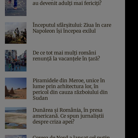
au devenit adulți mai fericiți?
Începutul sfârşitului: Ziua în care
Napoleon îşi începea exilul
De ce tot mai mulți români
renunță la vacanțele în țară?
Piramidele din Meroe, unice în
lume prin arhitectura lor, în
pericol din cauza războiului din
Sudan
Dunărea și România, în presa
americană. Ce spun jurnaliștii
despre criza apei?
Coreea de Nord a lansat cel puțin