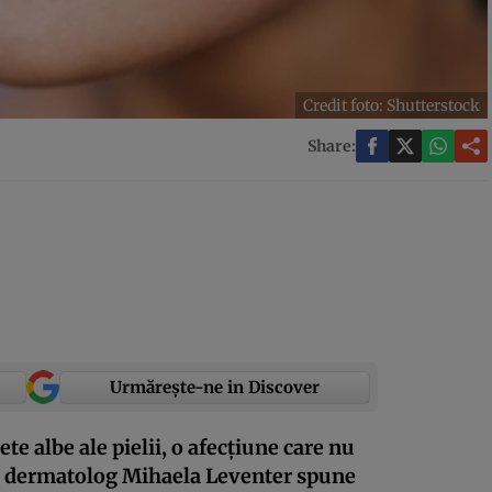
Credit foto: Shutterstock
Share:
Urmărește-ne in Discover
te albe ale pielii, o afecţiune care nu
ul dermatolog Mihaela Leventer spune