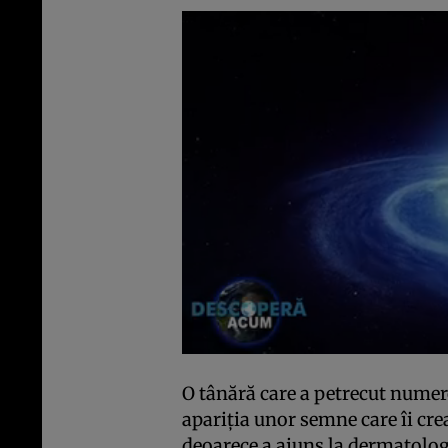
O tânără care a petrecut numer
apariţia unor semne care îi crea
deoarece a ajuns la dermatolog 