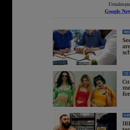
Urmăreșt
Google Ne
MED
Se
are
sc
CE 
Cu
me
for
GA
IRE
te