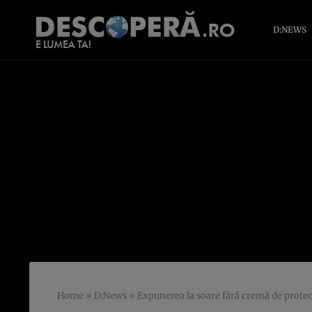
D:NEWS
Home
»
D:News
»
Expunerea la soare fără cremă de protecţ