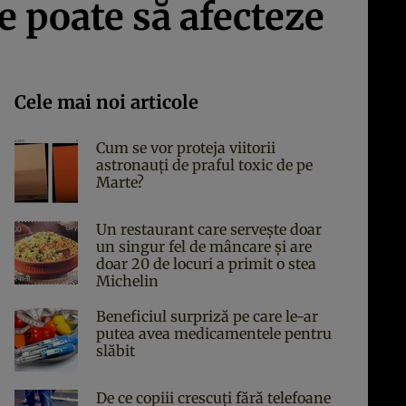
e poate să afecteze
Cele mai noi articole
Cum se vor proteja viitorii
astronauți de praful toxic de pe
Marte?
Un restaurant care servește doar
un singur fel de mâncare și are
doar 20 de locuri a primit o stea
Michelin
Beneficiul surpriză pe care le-ar
putea avea medicamentele pentru
slăbit
De ce copiii crescuți fără telefoane