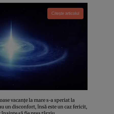
Citește articolul
oase vacanţe la mare s-a speriat la
u un disconfort, însă este un caz fericit,
înainte să fie prea târziu.