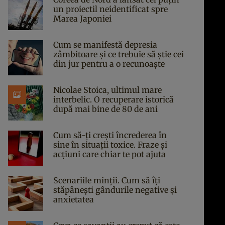
un proiectil neidentificat spre
Marea Japoniei
Cum se manifestă depresia
zâmbitoare și ce trebuie să știe cei
din jur pentru a o recunoaște
Nicolae Stoica, ultimul mare
interbelic. O recuperare istorică
după mai bine de 80 de ani
Cum să-ți crești încrederea în
sine în situații toxice. Fraze și
acțiuni care chiar te pot ajuta
Scenariile minții. Cum să îți
stăpânești gândurile negative și
anxietatea