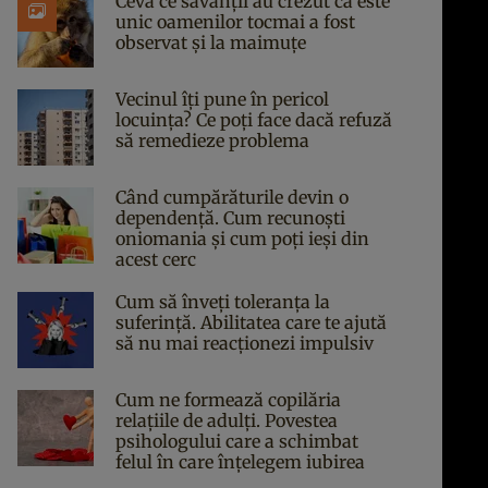
Ceva ce savanții au crezut că este
unic oamenilor tocmai a fost
observat și la maimuțe
Vecinul îți pune în pericol
locuința? Ce poți face dacă refuză
să remedieze problema
Când cumpărăturile devin o
dependență. Cum recunoști
oniomania și cum poți ieși din
acest cerc
Cum să înveți toleranța la
suferință. Abilitatea care te ajută
să nu mai reacționezi impulsiv
Cum ne formează copilăria
relațiile de adulți. Povestea
psihologului care a schimbat
felul în care înțelegem iubirea