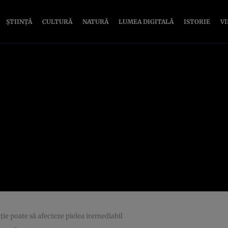
ȘTIINȚĂ
CULTURĂ
NATURĂ
LUMEA DIGITALĂ
ISTORIE
V
ie poate să afecteze pielea iremediabil