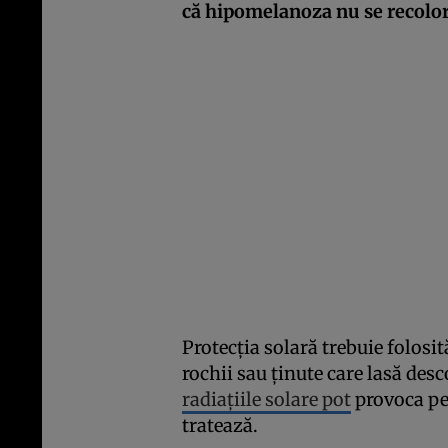
că hipomelanoza nu se recolo
Protecţia solară trebuie folosit
rochii sau ţinute care lasă desco
radiaţiile solare pot
provoca pet
tratează.