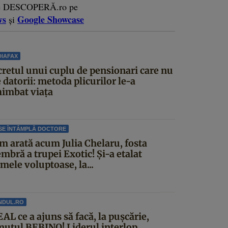
e DESCOPERĂ.ro pe
ws
Google Showcase
și
IAFAX
cretul unui cuplu de pensionari care nu
 datorii: metoda plicurilor le-a
himbat viața
SE ÎNTÂMPLĂ DOCTORE
m arată acum Julia Chelaru, fosta
mbră a trupei Exotic! Și-a etalat
mele voluptoase, la...
NDUL.RO
AL ce a ajuns să facă, la pușcărie,
mutul BEBINO! Liderul interlop