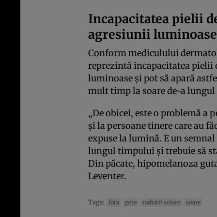
Incapacitatea pielii 
agresiunii luminoase
Conform mediculului dermatol
reprezintă incapacitatea pielii
luminoase şi pot să apară astfe
mult timp la soare de-a lungul v
„De obicei, este o problemă a p
şi la persoane tinere care au fă
expuse la lumină. E un semnal 
lungul timpului şi trebuie să s
Din păcate, hipomelanoza gutat
Leventer.
Tags:
fata
pete
radiatii solare
soare