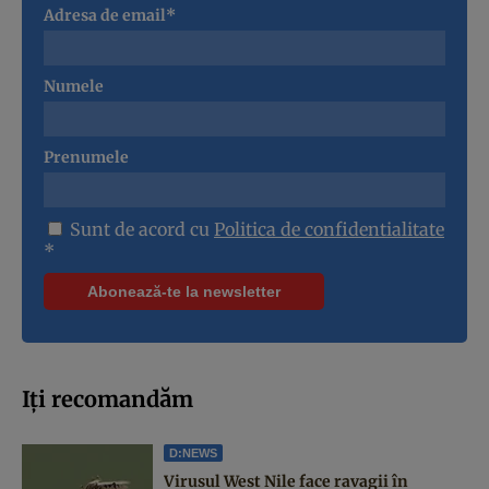
Adresa de email*
Numele
Prenumele
Sunt de acord cu
Politica de confidentialitate
*
Iți recomandăm
D:NEWS
Virusul West Nile face ravagii în