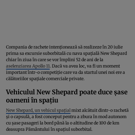
Compania de rachete intenționează să realizeze în 20 iulie
prima sa excursie suborbitală cu nava spațială New Shepard
chiar în ziua în care se vor împlini 52 de ani de la
aselenziarea Apollo 11
. Dacă va avea loc, va fi un moment
important într-o competiție care va da startul unei noi ere a
călătoriilor spațiale comerciale private.
Vehiculul New Shepard poate duce șase
oameni în spațiu
New Shepard, un vehicul spațial
mixt alcătuit dintr-o rachetă
și o capsulă, a fost conceput pentru a zbura în mod autonom
cu șase pasageri la bord până la o altitudine de 100 de km
deasupra Pământului în spațiul suborbital.