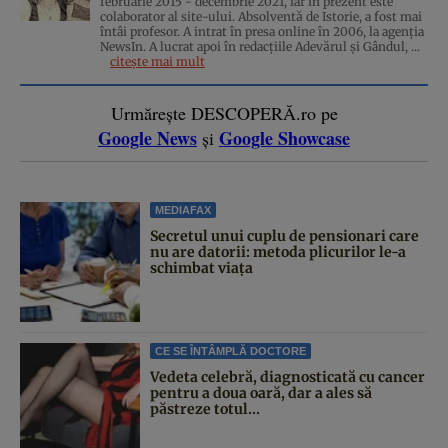
februarie 2015 - decembrie 2021, iar în prezent este
colaborator al site-ului. Absolventă de Istorie, a fost mai
întâi profesor. A intrat în presa online în 2006, la agenţia
NewsIn. A lucrat apoi în redacţiile Adevărul şi Gândul, ...
citește mai mult
Urmărește DESCOPERĂ.ro pe
Google News
Google Showcase
și
MEDIAFAX
Secretul unui cuplu de pensionari care
nu are datorii: metoda plicurilor le-a
schimbat viața
CE SE ÎNTÂMPLĂ DOCTORE
Vedeta celebră, diagnosticată cu cancer
pentru a doua oară, dar a ales să
păstreze totul...