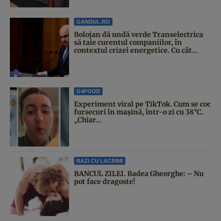
GANDUL.RO
Bolojan dă undă verde Transelectrica
să taie curentul companiilor, în
contextul crizei energetice. Cu cât...
G4FOOD
Experiment viral pe TikTok. Cum se coc
fursecuri în mașină, într-o zi cu 38°C.
„Chiar...
RAZI CU LACRIMI
BANCUL ZILEI. Badea Gheorghe: – Nu
pot face dragoste!