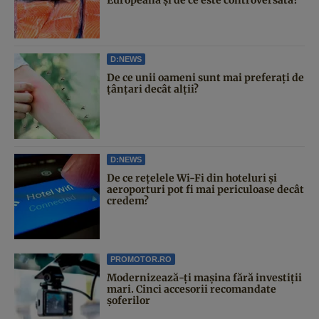
D:NEWS
De ce unii oameni sunt mai preferați de
țânțari decât alții?
D:NEWS
De ce rețelele Wi-Fi din hoteluri și
aeroporturi pot fi mai periculoase decât
credem?
PROMOTOR.RO
Modernizează-ți mașina fără investiții
mari. Cinci accesorii recomandate
șoferilor