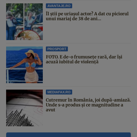
AVANTAJE.RO
Îl știi pe uriașul actor? A dat cu piciorul
unui mariaj de 38 de ani...
PROSPORT
FOTO. E de-o frumusețe rară, dar își
acuză iubitul de violență
MEDIAFAX.RO
Cutremur în România, joi după-amiază.
Unde s-a produs și ce magnitudine a
avut