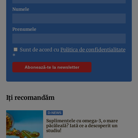
Numele
Prenumele
Sunt de acord cu
Politica de confidentialitate
*
Iți recomandăm
D:NEWS
Suplimentele cu omega-3, o mare
păcăleală? Iată ce a descoperit un
studiu!