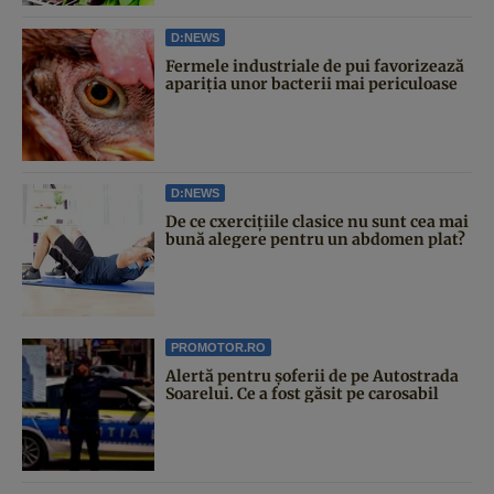
D:NEWS
Fermele industriale de pui favorizează
apariția unor bacterii mai periculoase
D:NEWS
De ce cxercițiile clasice nu sunt cea mai
bună alegere pentru un abdomen plat?
PROMOTOR.RO
Alertă pentru șoferii de pe Autostrada
Soarelui. Ce a fost găsit pe carosabil