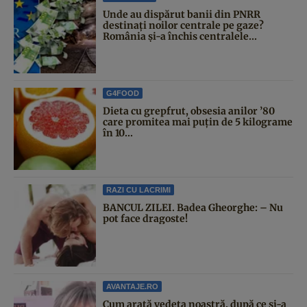
Unde au dispărut banii din PNRR
destinați noilor centrale pe gaze?
România și-a închis centralele...
G4FOOD
Dieta cu grepfrut, obsesia anilor ’80
care promitea mai puțin de 5 kilograme
în 10...
RAZI CU LACRIMI
BANCUL ZILEI. Badea Gheorghe: – Nu
pot face dragoste!
AVANTAJE.RO
Cum arată vedeta noastră, după ce și-a