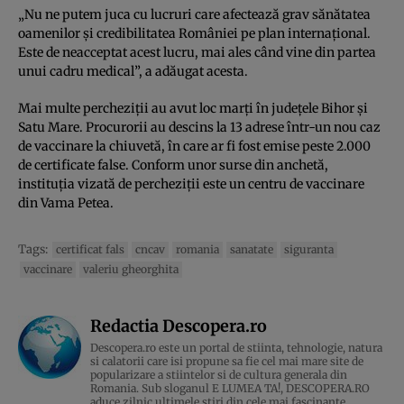
„Nu ne putem juca cu lucruri care afectează grav sănătatea
oamenilor și credibilitatea României pe plan internațional.
Este de neacceptat acest lucru, mai ales când vine din partea
unui cadru medical”, a adăugat acesta.
Mai multe percheziţii au avut loc marți în județele Bihor și
Satu Mare. Procurorii au descins la 13 adrese într-un nou caz
de vaccinare la chiuvetă, în care ar fi fost emise peste 2.000
de certificate false. Conform unor surse din anchetă,
instituția vizată de percheziții este un centru de vaccinare
din Vama Petea.
Tags:
certificat fals
cncav
romania
sanatate
siguranta
vaccinare
valeriu gheorghita
Redactia Descopera.ro
Descopera.ro este un portal de stiinta, tehnologie, natura
si calatorii care isi propune sa fie cel mai mare site de
popularizare a stiintelor si de cultura generala din
Romania. Sub sloganul E LUMEA TA!, DESCOPERA.RO
aduce zilnic ultimele stiri din cele mai fascinante