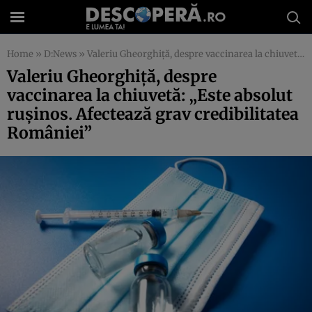
Home
»
D:News
»
Valeriu Gheorghiță, despre vaccinarea la chiuvetă: „Este absolut rușinos. Afectează grav credibilitatea României”
Valeriu Gheorghiță, despre
vaccinarea la chiuvetă: „Este absolut
rușinos. Afectează grav credibilitatea
României”