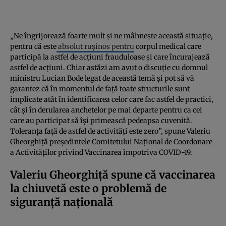
„Ne îngrijorează foarte mult și ne mâhnește această situație,
pentru că este
absolut rușinos pentru
corpul medical care
participă la astfel de acțiuni frauduloase și care încurajează
astfel de acțiuni. Chiar astăzi am avut o discuție cu domnul
ministru Lucian Bode legat de această temă și pot să vă
garantez că în momentul de față toate structurile sunt
implicate atât în identificarea celor care fac astfel de practici,
cât și în derularea anchetelor pe mai departe pentru ca cei
care au participat să își primească pedeapsa cuvenită.
Toleranța față de astfel de activități este zero”, spune Valeriu
Gheorghiță președintele Comitetului Național de Coordonare
a Activităților privind Vaccinarea împotriva COVID-19.
Valeriu Gheorghiță spune că vaccinarea
la chiuvetă este o problemă de
siguranță națională