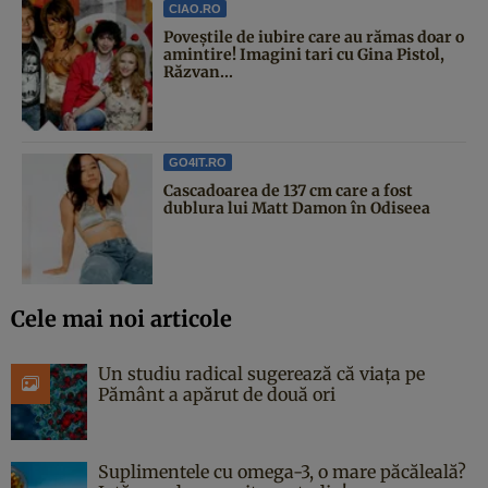
CIAO.RO
Poveştile de iubire care au rămas doar o
amintire! Imagini tari cu Gina Pistol,
Răzvan...
GO4IT.RO
Cascadoarea de 137 cm care a fost
dublura lui Matt Damon în Odiseea
Cele mai noi articole
Un studiu radical sugerează că viața pe
Pământ a apărut de două ori
Suplimentele cu omega-3, o mare păcăleală?