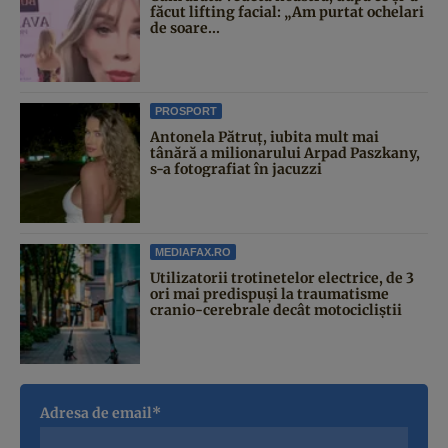
făcut lifting facial: „Am purtat ochelari
de soare...
PROSPORT
Antonela Pătruț, iubita mult mai
tânără a milionarului Arpad Paszkany,
s-a fotografiat în jacuzzi
MEDIAFAX.RO
Utilizatorii trotinetelor electrice, de 3
ori mai predispuși la traumatisme
cranio-cerebrale decât motocicliștii
Adresa de email*