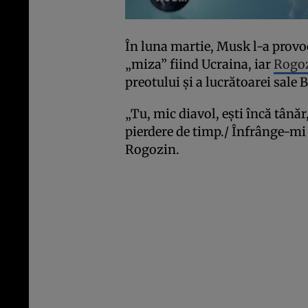
În luna martie, Musk l-a provoc
„miza” fiind Ucraina, iar
Rogoz
preotului și a lucrătoarei sale
„Tu, mic diavol, ești încă tână
pierdere de timp./ Înfrânge-mi f
Rogozin.