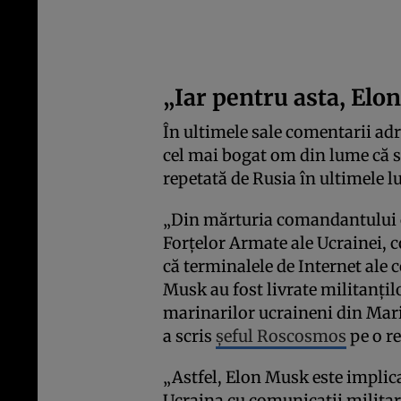
„Iar pentru asta, Elon
În ultimele sale comentarii ad
cel mai bogat om din lume că su
repetată de Rusia în ultimele lu
„Din mărturia comandantului c
Forțelor Armate ale Ucrainei, 
că terminalele de Internet ale c
Musk au fost livrate militanțil
marinarilor ucraineni din Mariu
a scris
șeful Roscosmos
pe o re
„Astfel, Elon Musk este implicat
Ucraina cu comunicații militare.