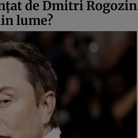
țat de Dmitri Rogozin
din lume?