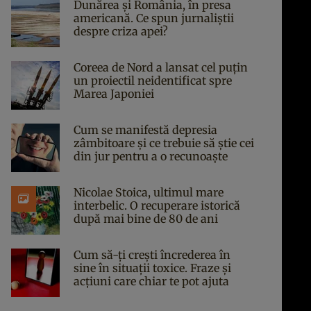
Dunărea și România, în presa
americană. Ce spun jurnaliștii
despre criza apei?
Coreea de Nord a lansat cel puțin
un proiectil neidentificat spre
Marea Japoniei
Cum se manifestă depresia
zâmbitoare și ce trebuie să știe cei
din jur pentru a o recunoaște
Nicolae Stoica, ultimul mare
interbelic. O recuperare istorică
după mai bine de 80 de ani
Cum să-ți crești încrederea în
sine în situații toxice. Fraze și
acțiuni care chiar te pot ajuta