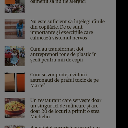
oamenii să nu fie alergici
Nu este suficient să înțelegi rănile
din copilărie. De ce sunt
importante și exercițiile care
calmează sistemul nervos
Cum au transformat doi
antreprenori tone de plastic în
școli pentru mii de copii
Cum se vor proteja viitorii
astronauți de praful toxic de pe
Marte?
Un restaurant care servește doar
un singur fel de mâncare și are
doar 20 de locuri a primit o stea
Michelin
Beneficiul surpriză pe care le-ar