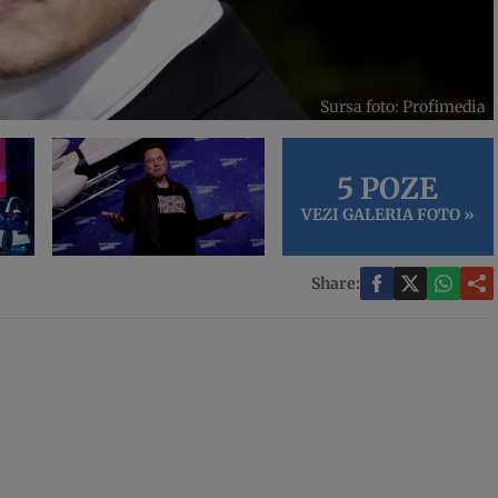
Sursa foto: Profimedia
5 POZE
VEZI GALERIA FOTO »
Share: