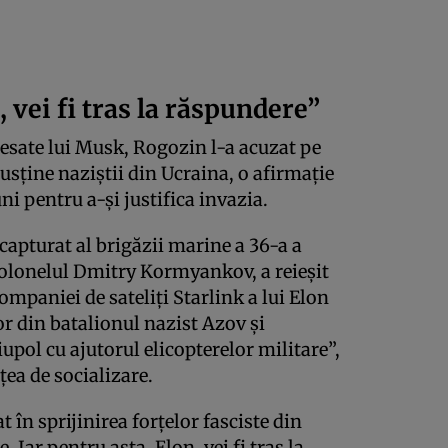
, vei fi tras la răspundere”
resate lui Musk, Rogozin l-a acuzat pe
sține naziștii din Ucraina, o afirmație
ni pentru a-și justifica invazia.
apturat al brigăzii marine a 36-a a
colonelul Dmitry Kormyankov, a reieșit
ompaniei de sateliți Starlink a lui Elon
or din batalionul nazist Azov și
pol cu ajutorul elicopterelor militare”,
țea de socializare.
 în sprijinirea forțelor fasciste din
 Iar pentru asta, Elon, vei fi tras la