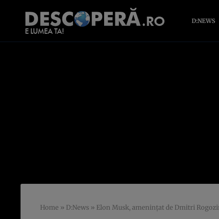
D:NEWS
Home
»
D:News
»
Elon Musk, amenințat de Dmitri Rogozi