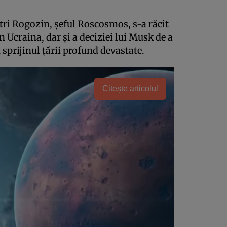
tri Rogozin, șeful Roscosmos, s-a răcit
n Ucraina, dar și a deciziei lui Musk de a
n sprijinul țării profund devastate.
Citește articolul