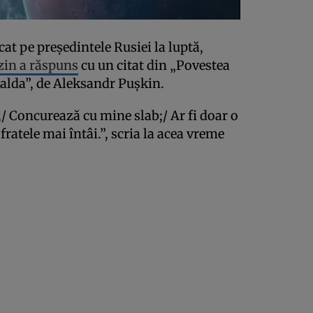
at pe președintele Rusiei la luptă,
in a răspuns
cu un citat din „Povestea
 Balda”, de Aleksandr Pușkin.
r,/ Concurează cu mine slab;/ Ar fi doar o
ratele mai întâi.”, scria la acea vreme