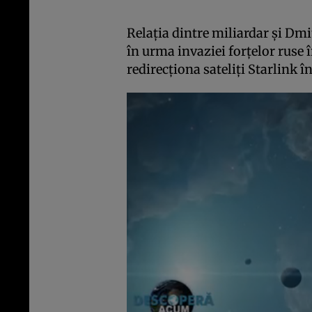
Relația dintre miliardar și Dmi
în urma invaziei forțelor ruse î
redirecționa sateliți Starlink î