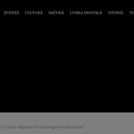
ȘTIINȚĂ
CULTURĂ
NATURĂ
LUMEA DIGITALĂ
ISTORIE
V
n. Cum a răspuns cel mai bogat om din lume?