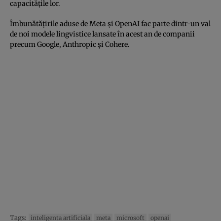
capacităţile lor.
Îmbunătăţirile aduse de Meta şi OpenAI fac parte dintr-un val
de noi modele lingvistice lansate în acest an de companii
precum Google, Anthropic şi Cohere.
Tags:
inteligenta artificiala
meta
microsoft
openai