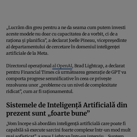
„Lucrăm din greu pentru a ne da seama cum putem investi
aceste modele nu doar cu capacitatea de a vorbit, ci de a
raţiona şi planifica”, a declarat Joelle Pineau, vicepreşedinte
al departamentului de cercetare în domeniul inteligenţei
artificiale de la Meta.
Directorul operaţional
al OpenAI
, Brad Lightcap, a declarat
pentru Financial Times că următoarea generaţie de GPT va
comporta progrese semnificative în ceea ce priveşte
rezolvarea unor „probleme cu un nivel de complexitate
ridicat”, cum ar fi raţionamentul.
Sistemele de Inteligenţă Artificială din
prezent sunt „foarte bune”
„Vom începe să abordăm inteligenţă artificială care poate fi
capabilă să execute sarcini foarte complexe într-un mod mult
mai sofisticat”, a spus Lightcap într-un interviu. „Suntem