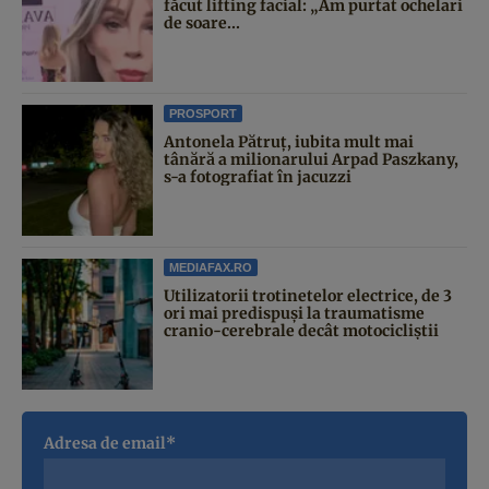
făcut lifting facial: „Am purtat ochelari
de soare...
PROSPORT
Antonela Pătruț, iubita mult mai
tânără a milionarului Arpad Paszkany,
s-a fotografiat în jacuzzi
MEDIAFAX.RO
Utilizatorii trotinetelor electrice, de 3
ori mai predispuși la traumatisme
cranio-cerebrale decât motocicliștii
Adresa de email*