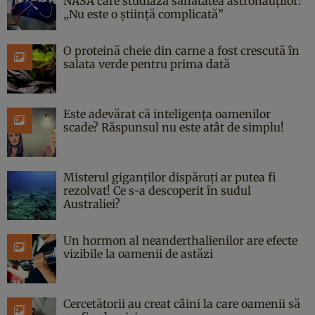
NASA care studiază sănătatea astronauților:
„Nu este o știință complicată”
O proteină cheie din carne a fost crescută în
salata verde pentru prima dată
Este adevărat că inteligența oamenilor
scade? Răspunsul nu este atât de simplu!
Misterul giganților dispăruți ar putea fi
rezolvat! Ce s-a descoperit în sudul
Australiei?
Un hormon al neanderthalienilor are efecte
vizibile la oamenii de astăzi
Cercetătorii au creat câini la care oamenii să