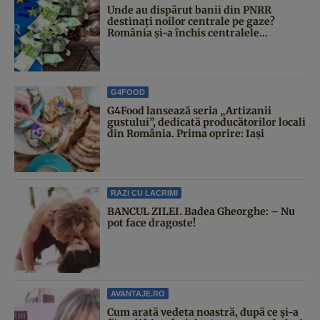
Unde au dispărut banii din PNRR
destinați noilor centrale pe gaze?
România și-a închis centralele...
G4FOOD
G4Food lansează seria „Artizanii
gustului”, dedicată producătorilor locali
din România. Prima oprire: Iași
RAZI CU LACRIMI
BANCUL ZILEI. Badea Gheorghe: – Nu
pot face dragoste!
AVANTAJE.RO
Cum arată vedeta noastră, după ce și-a