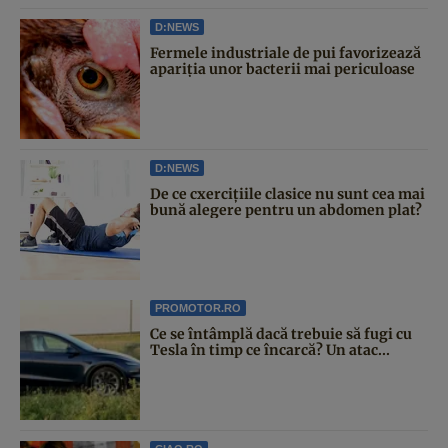
D:NEWS
Fermele industriale de pui favorizează
apariția unor bacterii mai periculoase
D:NEWS
De ce cxercițiile clasice nu sunt cea mai
bună alegere pentru un abdomen plat?
PROMOTOR.RO
Ce se întâmplă dacă trebuie să fugi cu
Tesla în timp ce încarcă? Un atac...