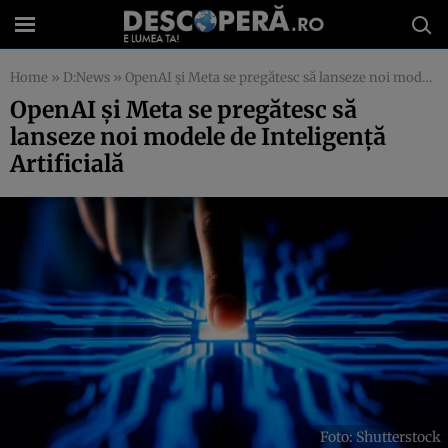
Home
»
D:News
»
OpenAI şi Meta se pregătesc să lanseze noi modele de Inteligenţă Artificială
OpenAI şi Meta se pregătesc să
lanseze noi modele de Inteligenţă
Artificială
Foto: Shutterstock