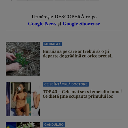
Urmărește DESCOPERĂ.ro pe
Google News
Google Showcase
și
MEDIAFAX
Buruiana pe care ar trebui să o ții
departe de grădină cu orice preț și...
CE SE ÎNTÂMPLĂ DOCTORE
TOP 40 – Cele mai sexy femei din lume!
Ce dietă ține ocupanta primului loc
GANDUL.RO