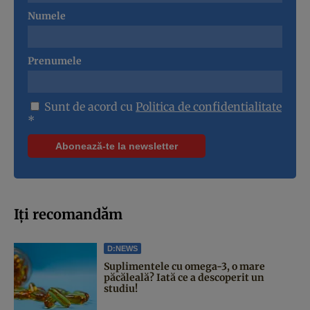
Numele
Prenumele
Sunt de acord cu
Politica de confidentialitate
*
Iți recomandăm
D:NEWS
Suplimentele cu omega-3, o mare
păcăleală? Iată ce a descoperit un
studiu!