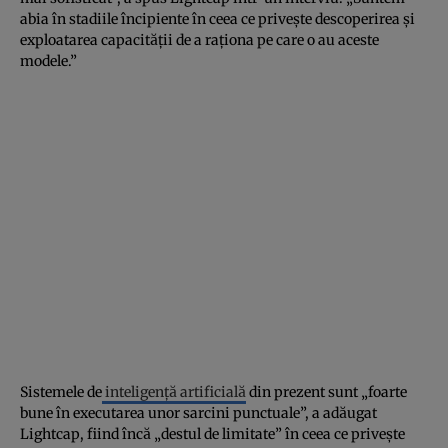
abia în stadiile încipiente în ceea ce priveşte descoperirea şi
exploatarea capacităţii de a raţiona pe care o au aceste
modele.”
Sistemele de
inteligenţă artificială
din prezent sunt „foarte
bune în executarea unor sarcini punctuale”, a adăugat
Lightcap, fiind încă „destul de limitate” în ceea ce priveşte