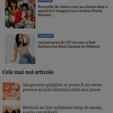
CIAO.RO
Poveştile de iubire care au rămas doar o
amintire! Imagini tari cu Gina Pistol,
Răzvan...
GO4IT.RO
Cascadoarea de 137 cm care a fost
dublura lui Matt Damon în Odiseea
Cele mai noi articole
Sângerarea gingiilor ar putea fi un semn
precoce al unei afecțiuni mult mai grave
Barbarii au fost neînțeleși timp de secole,
susțin cercetătorii