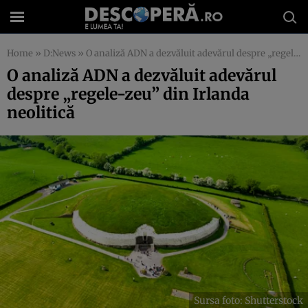
Home
»
D:News
»
O analiză ADN a dezvăluit adevărul despre „regele-zeu” din Irlanda neolitică
O analiză ADN a dezvăluit adevărul
despre „regele-zeu” din Irlanda
neolitică
Sursa foto: Shutterstock