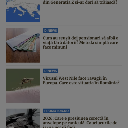
din Generația Z și-ar dori să trăiască?
D:NEWS
Cum au reușit doi pensionari să aibă o
viață fără datorii? Metoda simplă care
face minuni
D:NEWS
Virusul West Nile face ravagii în
Europa. Care este situația în România?
PROMOTOR.RO
2026: Care e presiunea corectă în
anvelope pe caniculă. Cauciucurile de
iarnă pot să facă...