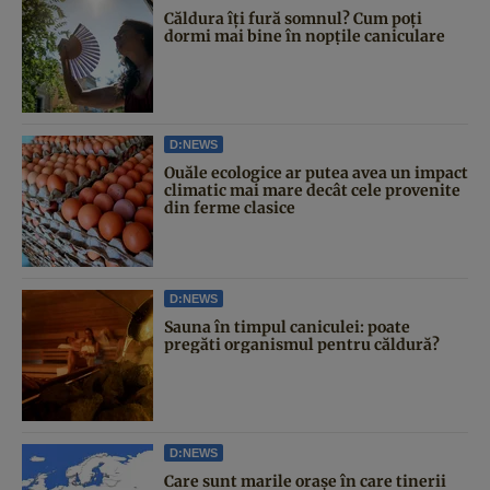
Căldura îți fură somnul? Cum poți
dormi mai bine în nopțile caniculare
D:NEWS
Ouăle ecologice ar putea avea un impact
climatic mai mare decât cele provenite
din ferme clasice
D:NEWS
Sauna în timpul caniculei: poate
pregăti organismul pentru căldură?
D:NEWS
Care sunt marile orașe în care tinerii