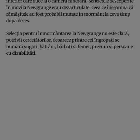
interior care duce la o cameră funerară. Scheletele descoperite
în movila Newgrange erau dezarticulate, ceea ce înseamnă că
rămășițele au fost probabil mutate în mormânt la ceva timp
după deces.
Selecția pentru înmormântarea la Newgrange nu este clară,
potrivit cercetătorilor, deoarece printre cei îngropați se
numără sugari, bătrâni, bărbați și femei, precum și persoane
cu dizabilități.