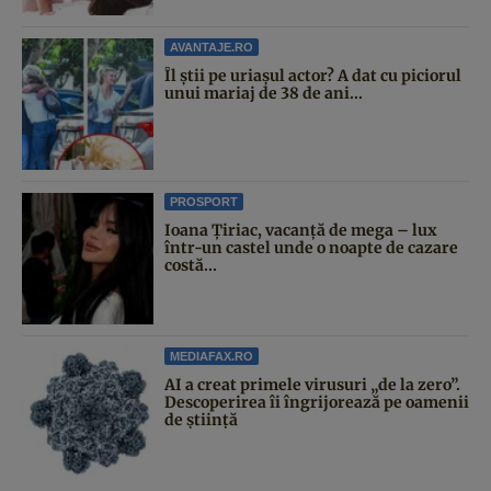
AVANTAJE.RO
Îl știi pe uriașul actor? A dat cu piciorul
unui mariaj de 38 de ani...
PROSPORT
Ioana Țiriac, vacanță de mega – lux
într-un castel unde o noapte de cazare
costă...
MEDIAFAX.RO
AI a creat primele virusuri „de la zero”.
Descoperirea îi îngrijorează pe oamenii
de știință