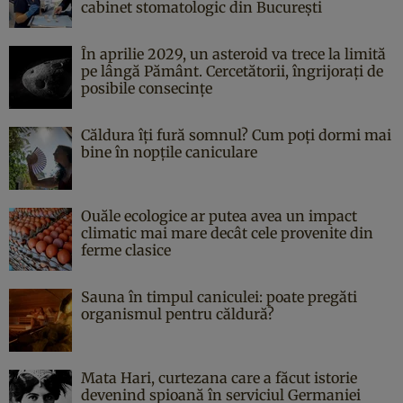
cabinet stomatologic din București
În aprilie 2029, un asteroid va trece la limită
pe lângă Pământ. Cercetătorii, îngrijorați de
posibile consecințe
Căldura îți fură somnul? Cum poți dormi mai
bine în nopțile caniculare
Ouăle ecologice ar putea avea un impact
climatic mai mare decât cele provenite din
ferme clasice
Sauna în timpul caniculei: poate pregăti
organismul pentru căldură?
Mata Hari, curtezana care a făcut istorie
devenind spioană în serviciul Germaniei