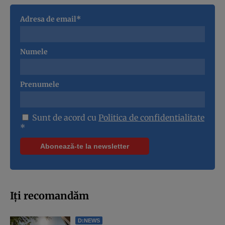
Adresa de email*
Numele
Prenumele
Sunt de acord cu
Politica de confidentialitate
*
Iți recomandăm
D:NEWS