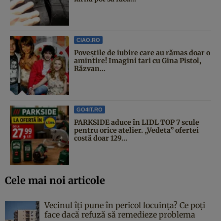
CIAO.RO
Poveştile de iubire care au rămas doar o
amintire! Imagini tari cu Gina Pistol,
Răzvan...
GO4IT.RO
PARKSIDE aduce în LIDL TOP 7 scule
pentru orice atelier. „Vedeta” ofertei
costă doar 129...
Cele mai noi articole
Vecinul îți pune în pericol locuința? Ce poți
face dacă refuză să remedieze problema