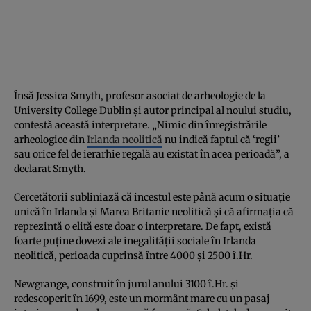
Însă Jessica Smyth, profesor asociat de arheologie de la
University College Dublin și autor principal al noului studiu,
contestă această interpretare. „Nimic din înregistrările
arheologice din
Irlanda neolitică
nu indică faptul că ‘regii’
sau orice fel de ierarhie regală au existat în acea perioadă”, a
declarat Smyth.
Cercetătorii subliniază că incestul este până acum o situație
unică în Irlanda și Marea Britanie neolitică și că afirmația că
reprezintă o elită este doar o interpretare. De fapt, există
foarte puține dovezi ale inegalității sociale în Irlanda
neolitică, perioada cuprinsă între 4000 și 2500 î.Hr.
Newgrange, construit în jurul anului 3100 î.Hr. și
redescoperit în 1699, este un mormânt mare cu un pasaj