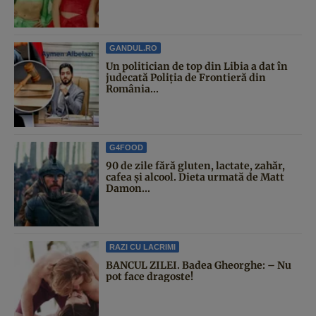
GANDUL.RO
Un politician de top din Libia a dat în
judecată Poliția de Frontieră din
România...
G4FOOD
90 de zile fără gluten, lactate, zahăr,
cafea și alcool. Dieta urmată de Matt
Damon...
RAZI CU LACRIMI
BANCUL ZILEI. Badea Gheorghe: – Nu
pot face dragoste!