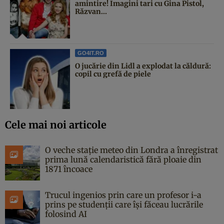
amintire! Imagini tari cu Gina Pistol,
Răzvan...
GO4IT.RO
O jucărie din Lidl a explodat la căldură:
copil cu grefă de piele
Cele mai noi articole
O veche stație meteo din Londra a înregistrat
prima lună calendaristică fără ploaie din
1871 încoace
Trucul ingenios prin care un profesor i-a
prins pe studenții care își făceau lucrările
folosind AI