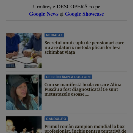
Urmărește DESCOPERĂ.ro pe
Google News
Google Showcase
și
MEDIAFAX
Secretul unui cuplu de pensionari care
nu are datorii: metoda plicurilor le-a
schimbat viața
CE SE ÎNTÂMPLĂ DOCTORE
Cum se manifestă boala cu care Alina
Pușcău a fost diagnosticată! Ce sunt
metastazele osoase,...
GANDUL.RO
Primul român campion mondial la box
profesionist, închis pentru tentativă de