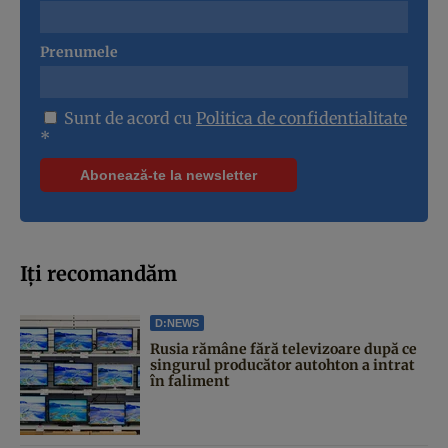
Prenumele
Sunt de acord cu
Politica de confidentialitate
*
Iți recomandăm
D:NEWS
Rusia rămâne fără televizoare după ce
singurul producător autohton a intrat
în faliment