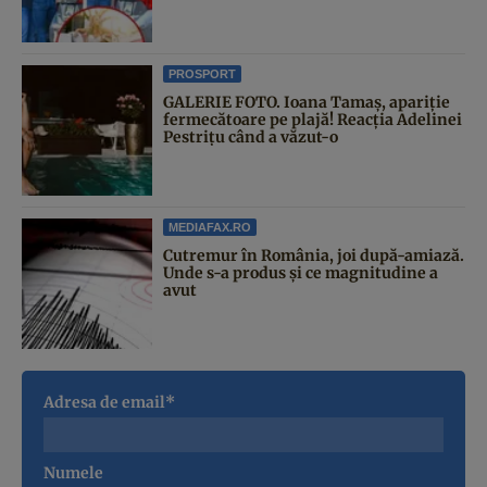
PROSPORT
GALERIE FOTO. Ioana Tamaş, apariție
fermecătoare pe plajă! Reacția Adelinei
Pestrițu când a văzut-o
MEDIAFAX.RO
Cutremur în România, joi după-amiază.
Unde s-a produs și ce magnitudine a
avut
Adresa de email*
Numele