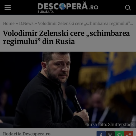
Home
»
D:News
»
Volodimir Zelenski cere „schimbarea regimului” din Rusia
Volodimir Zelenski cere „schimbarea
regimului” din Rusia
Sursa foto: Shutterstock
Redactia Descopera.ro