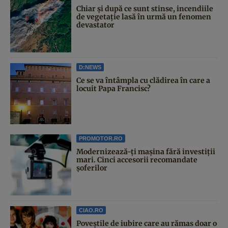
Chiar și după ce sunt stinse, incendiile
de vegetație lasă în urmă un fenomen
devastator
D:NEWS
Ce se va întâmpla cu clădirea în care a
locuit Papa Francisc?
PROMOTOR.RO
Modernizează-ți mașina fără investiții
mari. Cinci accesorii recomandate
șoferilor
CIAO.RO
Poveştile de iubire care au rămas doar o