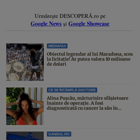
Urmărește DESCOPERĂ.ro pe
Google News
Google Showcase
și
MEDIAFAX
Obiectul legendar al lui Maradona, scos
la licitație! Ar putea valora 10 milioane
de dolari
CE SE ÎNTÂMPLĂ DOCTORE
Alina Pușcău, mărturisire sfâșietoare
înainte de operație. A fost
diagnosticată cu cancer la sân în...
GANDUL.RO