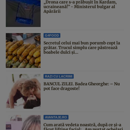
„Drona care s-a prăbușit în Kardam,
ucraineană!” - Ministerul bulgar al
Apărării
G4FOOD
Secretul celui mai bun porumb copt la
grătar. Trucul simplu care păstrează
boabele dulci și...
RAZI CU LACRIMI
BANCUL ZILEI. Badea Gheorghe: – Nu
pot face dragoste!
AVANTAJE.RO
Cum arată vedeta noastră, după ce și-a
făcut lifting facial: „Am purtat ochelari