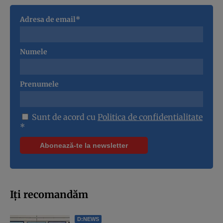
Adresa de email*
Numele
Prenumele
Sunt de acord cu
Politica de confidentialitate
*
Iți recomandăm
D:NEWS