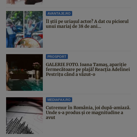
AVANTAJE.RO
Îl știi pe uriașul actor? A dat cu piciorul
unui mariaj de 38 de ani...
PROSPORT
GALERIE FOTO. Ioana Tamaş, apariție
fermecătoare pe plajă! Reacția Adelinei
Pestrițu când a văzut-o
MEDIAFAX.RO
Cutremur în România, joi după-amiază.
Unde s-a produs și ce magnitudine a
avut