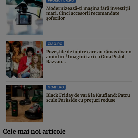
PROMOTOR.RO
Modernizează-ți mașina fără investiții
mari. Cinci accesorii recomandate
șoferilor
CIAO.RO
Poveştile de iubire care au rămas doar o
amintire! Imagini tari cu Gina Pistol,
Răzvan...
GO4IT.RO
Black Friday de vară la Kaufland: Patru
scule Parkside cu prețuri reduse
Cele mai noi articole