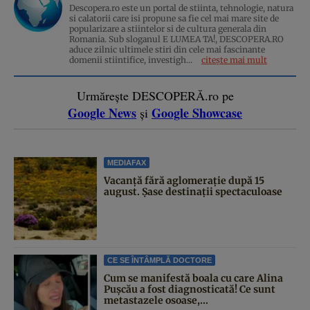
Descopera.ro este un portal de stiinta, tehnologie, natura
si calatorii care isi propune sa fie cel mai mare site de
popularizare a stiintelor si de cultura generala din
Romania. Sub sloganul E LUMEA TA!, DESCOPERA.RO
aduce zilnic ultimele stiri din cele mai fascinante
domenii stiintifice, investigh...
citește mai mult
Urmărește DESCOPERĂ.ro pe
Google News
Google Showcase
și
MEDIAFAX
Vacanță fără aglomerație după 15
august. Șase destinații spectaculoase
CE SE ÎNTÂMPLĂ DOCTORE
Cum se manifestă boala cu care Alina
Pușcău a fost diagnosticată! Ce sunt
metastazele osoase,...