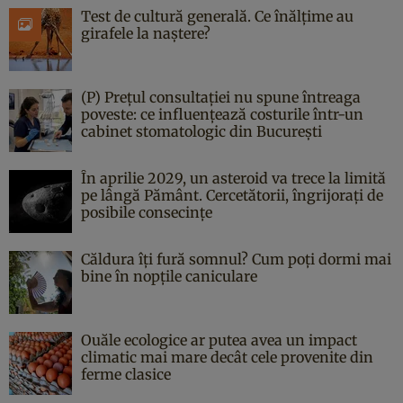
Test de cultură generală. Ce înălțime au
girafele la naștere?
(P) Prețul consultației nu spune întreaga
poveste: ce influențează costurile într-un
cabinet stomatologic din București
În aprilie 2029, un asteroid va trece la limită
pe lângă Pământ. Cercetătorii, îngrijorați de
posibile consecințe
Căldura îți fură somnul? Cum poți dormi mai
bine în nopțile caniculare
Ouăle ecologice ar putea avea un impact
climatic mai mare decât cele provenite din
ferme clasice