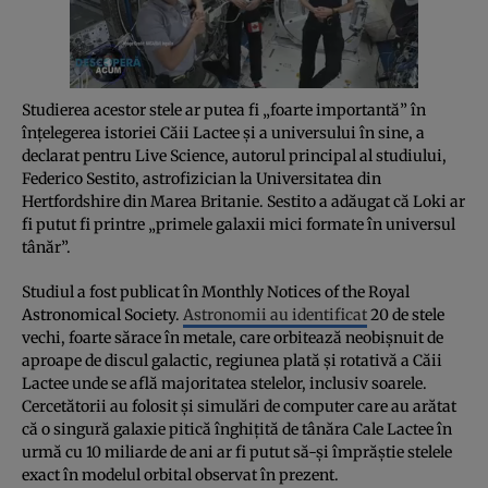
Studierea acestor stele ar putea fi „foarte importantă” în
înțelegerea istoriei Căii Lactee și a universului în sine, a
declarat pentru Live Science, autorul principal al studiului,
Federico Sestito, astrofizician la Universitatea din
Hertfordshire din Marea Britanie. Sestito a adăugat că Loki ar
fi putut fi printre „primele galaxii mici formate în universul
tânăr”.
Studiul a fost publicat în Monthly Notices of the Royal
Astronomical Society.
Astronomii au identificat
20 de stele
vechi, foarte sărace în metale, care orbitează neobișnuit de
aproape de discul galactic, regiunea plată și rotativă a Căii
Lactee unde se află majoritatea stelelor, inclusiv soarele.
Cercetătorii au folosit și simulări de computer care au arătat
că o singură galaxie pitică înghițită de tânăra Cale Lactee în
urmă cu 10 miliarde de ani ar fi putut să-și împrăștie stelele
exact în modelul orbital observat în prezent.