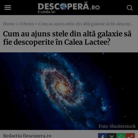
Home
»
D:News
»
Cum au ajuns stele din altă galaxie să fie descoperite în Calea Lactee?
Cum au ajuns stele din altă galaxie să
fie descoperite în Calea Lactee?
Foto: Shutterstock
Redactia Descopera.ro