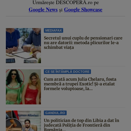
Urmărește DESCOPERĂ.ro pe
Google News
Google Showcase
și
MEDIAFAX
Secretul unui cuplu de pensionari care
nu are datorii: metoda plicurilor le-a
schimbat viața
CE SE ÎNTÂMPLĂ DOCTORE
Cum arată acum Julia Chelaru, fosta
membră a trupei Exotic! Și-a etalat
formele voluptoase, la...
GANDUL.RO
Un politician de top din Libia a dat în
judecată Poliția de Frontieră din
România...