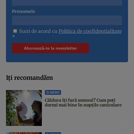
Prenumele
Sunt de acord cu
Politica de confidentialitate
*
Iți recomandăm
D:NEWS
Căldura îți fură somnul? Cum poți
dormi mai bine în nopțile caniculare