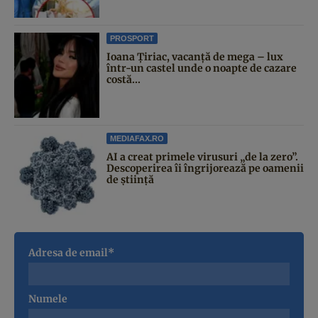
PROSPORT
Ioana Țiriac, vacanță de mega – lux
într-un castel unde o noapte de cazare
costă...
MEDIAFAX.RO
AI a creat primele virusuri „de la zero”.
Descoperirea îi îngrijorează pe oamenii
de știință
Adresa de email*
Numele