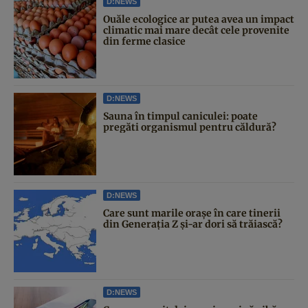
D:NEWS
Ouăle ecologice ar putea avea un impact
climatic mai mare decât cele provenite
din ferme clasice
D:NEWS
Sauna în timpul caniculei: poate
pregăti organismul pentru căldură?
D:NEWS
Care sunt marile orașe în care tinerii
din Generația Z și-ar dori să trăiască?
D:NEWS