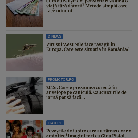
Cum au reușit doi pensionari să aibă o
viață fără datorii? Metoda simplă care
face minuni
D:NEWS
Virusul West Nile face ravagii în
Europa. Care este situația în România?
PROMOTOR.RO
2026: Care e presiunea corectă în
anvelope pe caniculă. Cauciucurile de
iarnă pot să facă...
CIAO.RO
Poveştile de iubire care au rămas doar o
amintire! Imagini tari cu Gina Pistol,