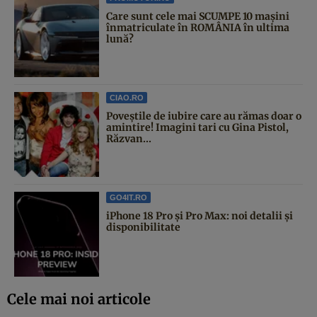
Care sunt cele mai SCUMPE 10 mașini
înmatriculate în ROMÂNIA în ultima
lună?
CIAO.RO
Poveştile de iubire care au rămas doar o
amintire! Imagini tari cu Gina Pistol,
Răzvan...
GO4IT.RO
iPhone 18 Pro și Pro Max: noi detalii și
disponibilitate
Cele mai noi articole