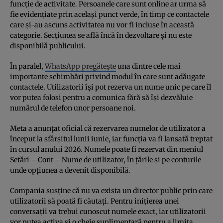
funcție de activitate. Persoanele care sunt online ar urma să
fie evidențiate prin același punct verde, în timp ce contactele
care și-au ascuns activitatea nu vor fi incluse în această
categorie. Secțiunea se află încă în dezvoltare și nu este
disponibilă publicului.
În paralel,
WhatsApp pregătește
una dintre cele mai
importante schimbări privind modul în care sunt adăugate
contactele. Utilizatorii își pot rezerva un nume unic pe care îl
vor putea folosi pentru a comunica fără să își dezvăluie
numărul de telefon unor persoane noi.
Meta a anunțat oficial că rezervarea numelor de utilizator a
început la sfârșitul lunii iunie, iar funcția va fi lansată treptat
în cursul anului 2026. Numele poate fi rezervat din meniul
Setări – Cont – Nume de utilizator, în țările și pe conturile
unde opțiunea a devenit disponibilă.
Compania susține că nu va exista un director public prin care
utilizatorii să poată fi căutați. Pentru inițierea unei
conversații va trebui cunoscut numele exact, iar utilizatorii
vor putea activa și o cheie suplimentară pentru a limita