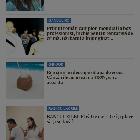
GANDUL.RO
Primul român campion mondial la box
profesionist, închis pentru tentativă de
crimă. Bărbatul a înjunghiat...
G4FOOD
Românii au descoperit apa de cocos.
Vânzările au urcat cu 318%, vara
aceasta
RAZI CU LACRIMI
BANCUL ZILEI. El către ea: – Ce îți place
să ți se facă?