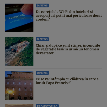
D:NEWS
De ce rețelele Wi-Fi din hoteluri și
aeroporturi pot fi mai periculoase decât
credem?
D:NEWS
Chiar și după ce sunt stinse, incendiile
de vegetație lasă în urmă un fenomen
devastator
D:NEWS
Ce se va întâmpla cu clădirea în care a
locuit Papa Francisc?
PROMOTOR.RO