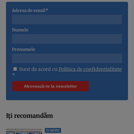
Adresa de email*
Numele
Prenumele
Sunt de acord cu
Politica de confidentialitate
*
Iți recomandăm
D:NEWS